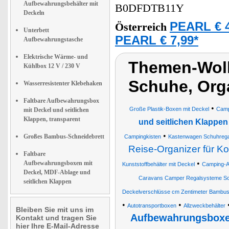
Aufbewahrungsbehälter mit
B0DFDTB11Y
Deckeln
PEARL € 4
Österreich
Unterbett
PEARL € 7,99*
Aufbewahrungstasche
Elektrische Wärme- und
Themen-Wolk
Kühlbox 12 V / 230 V
Schuhe, Org
Wasserresistenter Klebehaken
Faltbare Aufbewahrungsbox
•
Große Plastik-Boxen mit Deckel
Camp
mit Deckel und seitlichen
Klappen, transparent
und seitlichen Klappen
•
Großes Bambus-Schneidebrett
Campingkisten
Kastenwagen Schuhregal
Reise-Organizer für K
Faltbare
•
Aufbewahrungsboxen mit
Kunststoffbehälter mit Deckel
Camping-A
Deckel, MDF-Ablage und
Caravans Camper Regalsysteme Sc
seitlichen Klappen
Deckelverschlüsse cm Zentimeter Bambus 
•
•
Autotransportboxen
Allzweckbehälter
Bleiben Sie mit uns im
Aufbewahrungsboxen
Kontakt und tragen Sie
hier Ihre E-Mail-Adresse