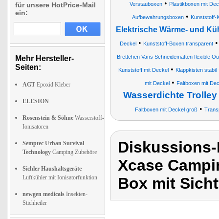
•
für unsere HotPrice-Mail
Verstauboxen
Plastikboxen mit Dec
ein:
•
Aufbewahrungsboxen
Kunststoff-
Elektrische Wärme- und Küh
•
Deckel
Kunststoff-Boxen transparent
Brettchen Vans Schneidematten flexible Ou
Mehr Hersteller-
Seiten:
•
Kunststoff mit Deckel
Klappkisten stabil
•
mit Deckel
Faltboxen mit Dec
AGT
Epoxid Kleber
Wasserdichte Trolley
ELESION
•
Faltboxen mit Deckel groß
Trans
Rosenstein & Söhne
Wasserstoff-
Ionisatoren
Diskussions
Semptec Urban Survival
Technology
Camping Zubehöre
Xcase Campin
Sichler Haushaltsgeräte
Luftkühler mit Ionisatorfunktion
Box mit Sicht
newgen medicals
Insekten-
Stichheiler