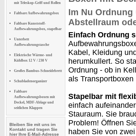
mit Teleskop-Griff und Rollen
Im Nu Ordnung u
Faltbare Aufbewahrungsbox
Abstellraum od
Faltbare Kunststoff-
Aufbewahrungsbox, stapelbar
Einfach Ordnung s
Unterbett
Aufbewahrungsboxe
Aufbewahrungstasche
Kabel, Kleidung und
Elektrische Wärme- und
herumkullert. So st
Kühlbox 12 V / 230 V
Ordnung - ob in Ke
Großes Bambus-Schneidebrett
als Transportboxen i
Schubladenorganizer
Faltbare
Stapelbar mit flexi
Aufbewahrungsboxen mit
Deckel, MDF-Ablage und
einfach aufeinander
seitlichen Klappen
Stauraum. Sie brau
Problem! Öffnen Sie
Bleiben Sie mit uns im
Kontakt und tragen Sie
haben Sie von zwei 
hier Ihre E-Mail-Adresse