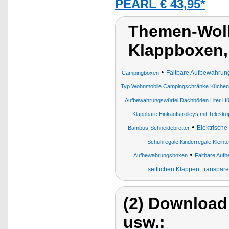
PEARL € 43,95*
Themen-Wolk
Klappboxen,
•
Faltbare Aufbewahrun
Campingboxen
Typ Wohnmobile Campingschränke Küchen
Aufbewahrungswürfel Dachböden Liter l für
Klappbare Einkaufstrolleys mit Teleskop
•
Elektrisch
Bambus-Schneidebretter
Schuhregale Kinderregale Kleinte
•
Aufbewahrungsboxen
Faltbare Auf
seitlichen Klappen, transpare
(2) Download
usw.: