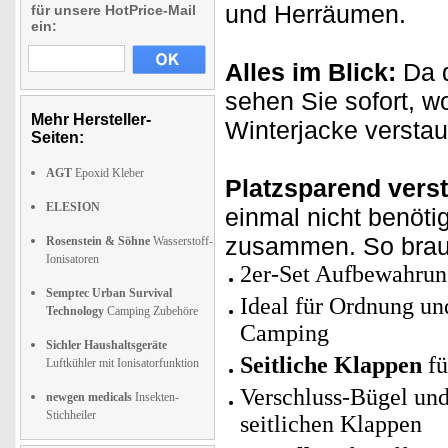
und Herräumen.
für unsere HotPrice-Mail
ein:
Alles im Blick:
Da d
sehen Sie sofort, w
Mehr Hersteller-
Winterjacke versta
Seiten:
AGT
Epoxid Kleber
Platzsparend vers
ELESION
einmal nicht benöti
zusammen. So brauc
Rosenstein & Söhne
Wasserstoff-
Ionisatoren
2er-Set Aufbewahrun
Semptec Urban Survival
Ideal für Ordnung un
Technology
Camping Zubehöre
Camping
Sichler Haushaltsgeräte
Seitliche Klappen
fü
Luftkühler mit Ionisatorfunktion
Verschluss-Bügel und
newgen medicals
Insekten-
Stichheiler
seitlichen Klappen