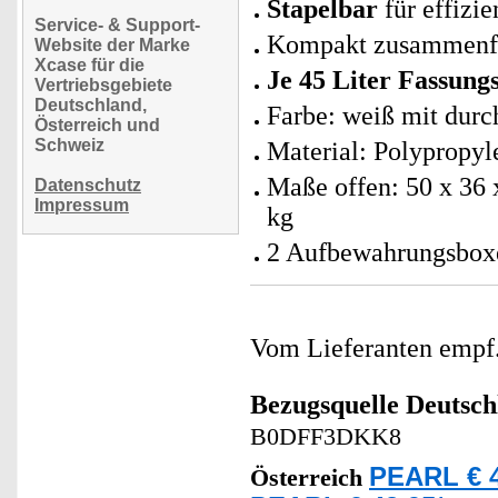
Stapelbar
für effizi
Service- & Support-
Kompakt zusammenfa
Website der Marke
Xcase für die
Je 45 Liter Fassun
Vertriebsgebiete
Deutschland,
Farbe: weiß mit durc
Österreich und
Schweiz
Material: Polypropyl
Maße offen: 50 x 36 x
Datenschutz
Impressum
kg
2 Aufbewahrungsboxe
Vom Lieferanten emp
Bezugsquelle
Deutsch
B0DFF3DKK8
PEARL € 4
Österreich