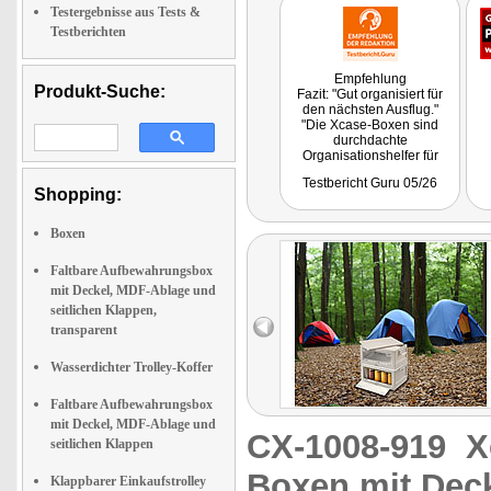
Testergebnisse aus Tests &
Testberichten
Empfehlung
Produkt-Suche:
Fazit: "Gut organisiert für
den nächsten Ausflug."
"Die Xcase-Boxen sind
durchdachte
Organisationshelfer für
unterschiedliche
Testbericht Guru 05/26
Einsatzzwecke. Verstauen,
Shopping:
organisieren, kategorisieren
und das alles möglichst
überschaubar. Gerade als
Boxen
Campingbox faltbar oder
mobile Kofferraumlösung
Faltbare Aufbewahrungsbox
spielen sie ihre Stärken
mit Deckel, MDF-Ablage und
überzeugend aus und sind
dabei leistbar."
seitlichen Klappen,
transparent
Wasserdichter Trolley-Koffer
Faltbare Aufbewahrungsbox
mit Deckel, MDF-Ablage und
CX-1008-919
X
seitlichen Klappen
Boxen mit Deck
Klappbarer Einkaufstrolley