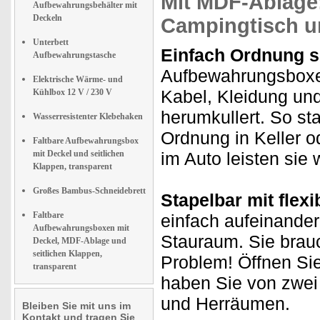
Mit MDF-Ablage: 
Aufbewahrungsbehälter mit
Deckeln
Campingtisch u
Unterbett
Einfach Ordnung s
Aufbewahrungstasche
Aufbewahrungsboxe
Elektrische Wärme- und
Kabel, Kleidung und
Kühlbox 12 V / 230 V
herumkullert. So st
Wasserresistenter Klebehaken
Ordnung in Keller 
Faltbare Aufbewahrungsbox
mit Deckel und seitlichen
im Auto leisten sie 
Klappen, transparent
Großes Bambus-Schneidebrett
Stapelbar mit flexi
Faltbare
einfach aufeinander
Aufbewahrungsboxen mit
Stauraum. Sie brau
Deckel, MDF-Ablage und
seitlichen Klappen,
Problem! Öffnen Sie
transparent
haben Sie von zwei 
und Herräumen.
Bleiben Sie mit uns im
Kontakt und tragen Sie