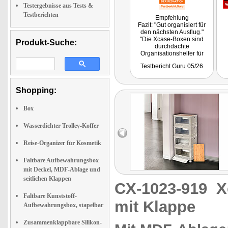
Testergebnisse aus Tests &
Testberichten
Empfehlung
Fazit: "Gut organisiert für
den nächsten Ausflug."
"Die Xcase-Boxen sind
Produkt-Suche:
durchdachte
Organisationshelfer für
unterschiedliche
Testbericht Guru 05/26
Einsatzzwecke. Verstauen,
organisieren, kategorisieren
und das alles möglichst
überschaubar. Gerade als
Shopping:
Campingbox faltbar oder
mobile Kofferraumlösung
Box
spielen sie ihre Stärken
überzeugend aus und sind
dabei leistbar."
Wasserdichter Trolley-Koffer
Reise-Organizer für Kosmetik
Faltbare Aufbewahrungsbox
mit Deckel, MDF-Ablage und
seitlichen Klappen
CX-1023-919
X
Faltbare Kunststoff-
mit Klappe
Aufbewahrungsbox, stapelbar
Zusammenklappbare Silikon-