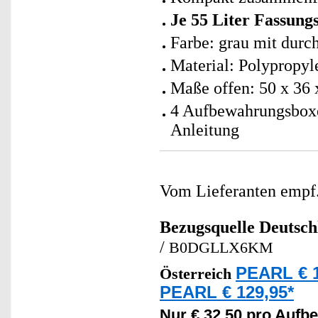
Je 55 Liter Fassun
Farbe: grau mit durc
Material: Polypropyl
Maße offen: 50 x 36 x
4 Aufbewahrungsboxe
Anleitung
Vom Lieferanten emp
Bezugsquelle
Deutsch
/
B0DGLLX6KM
PEARL € 1
Österreich
PEARL € 129,95*
Nur € 32,50 pro Auf