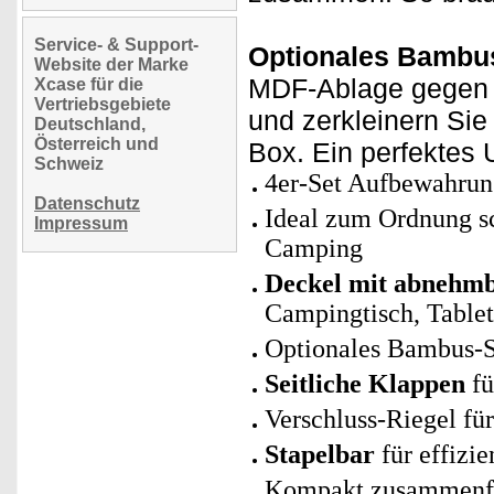
Service- & Support-
Optionales Bambus
Website der Marke
MDF-Ablage gegen 
Xcase für die
Vertriebsgebiete
und zerkleinern Sie
Deutschland,
Österreich und
Box. Ein perfektes
Schweiz
4er-Set Aufbewahrun
Datenschutz
Ideal zum Ordnung s
Impressum
Camping
Deckel mit abnehm
Campingtisch, Tablett
Optionales Bambus-Sc
Seitliche Klappen
fü
Verschluss-Riegel für
Stapelbar
für effizi
Kompakt zusammenfa