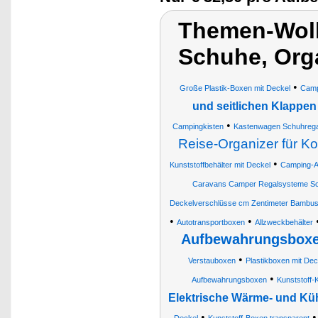
Themen-Wolk
Schuhe, Org
•
Große Plastik-Boxen mit Deckel
Camp
und seitlichen Klappen
•
Campingkisten
Kastenwagen Schuhregal
Reise-Organizer für K
•
Kunststoffbehälter mit Deckel
Camping-A
Caravans Camper Regalsysteme Sc
Deckelverschlüsse cm Zentimeter Bambus 
•
•
Autotransportboxen
Allzweckbehälter
Aufbewahrungsboxen
•
Verstauboxen
Plastikboxen mit Dec
•
Aufbewahrungsboxen
Kunststoff-
Elektrische Wärme- und Küh
•