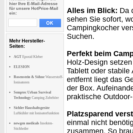
hier Ihre E-Mail-Adresse
für unsere HotPrice-Mail
Alles im Blick:
Da d
ein:
sehen Sie sofort, 
Campingkocher vers
Suchen.
Mehr Hersteller-
Seiten:
Perfekt beim Camp
AGT
Epoxid Kleber
Holz-Design setzen
ELESION
Tablett oder stabile
Rosenstein & Söhne
Wasserstoff-
entfernt liegt das G
Ionisatoren
der Box. Aufeinande
Semptec Urban Survival
praktische Outdoor-
Technology
Camping Zubehöre
Sichler Haushaltsgeräte
Platzsparend vers
Luftkühler mit Ionisatorfunktion
einmal nicht benöti
newgen medicals
Insekten-
Stichheiler
zusammen. So brauc