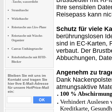
-Tasche, wasserdicht
Ihre sensiblen Date
Strandtasche
Reisepass kann nic
Wickeltasche
Schutz für viele Ka
Reisetasche aus Lkw-Plane
berührungslosen Ide
Reisetasche mit Wäsche-
Organizer
sind in EC-Karten,
Canvas Umhängetasche
verbaut. Der Brustb
Abbuchungen, Daten
Reisebrieftasche mit RFID-
Blocker
Angenehm zu trag
Bleiben Sie mit uns im
Dank Nackenpolsteru
Kontakt und tragen Sie
hier Ihre E-Mail-Adresse
atmungsaktive Mater
für unsere HotPrice-Mail
ein:
100 % Abschirmung
Verhindert Auslesen 
Kreditkarte, Gesundhe