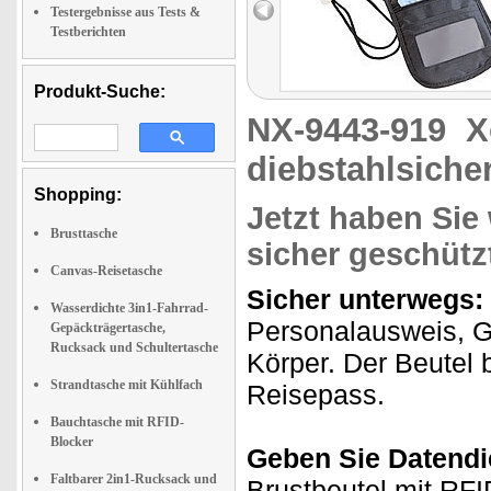
Testergebnisse aus Tests &
Testberichten
Produkt-Suche:
NX-9443-919
X
diebstahlsiche
Shopping:
Jetzt haben Si
Brusttasche
sicher geschütz
Canvas-Reisetasche
Sicher unterwegs:
Wasserdichte 3in1-Fahrrad-
Personalausweis, G
Gepäckträgertasche,
Rucksack und Schultertasche
Körper. Der Beutel b
Strandtasche mit Kühlfach
Reisepass.
Bauchtasche mit RFID-
Blocker
Geben Sie Datendi
Faltbarer 2in1-Rucksack und
Brustbeutel mit RFI