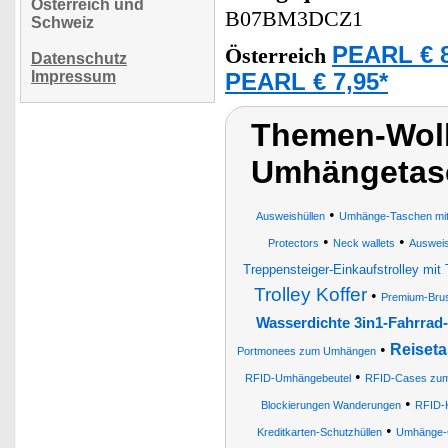
Österreich und
B07BM3DCZ1
Schweiz
PEARL € 8
Österreich
Datenschutz
Impressum
PEARL € 7,95*
Themen-Wolk
Umhängetasc
•
Ausweishüllen
Umhänge-Taschen mit
•
•
Protectors
Neck wallets
Auswei
Treppensteiger-Einkaufstrolley mit 
Trolley Koffer
•
Premium-Brus
Wasserdichte 3in1-Fahrrad
•
Reiseta
Portmonees zum Umhängen
•
RFID-Umhängebeutel
RFID-Cases zum
•
Blockierungen Wanderungen
RFID-K
•
Kreditkarten-Schutzhüllen
Umhänge-