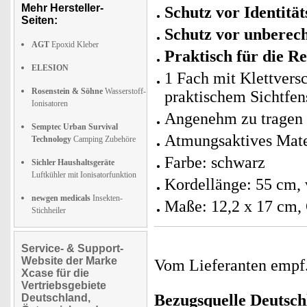
Mehr Hersteller-
Schutz vor Identitä
Seiten:
Schutz vor unberec
AGT
Epoxid Kleber
Praktisch für die Re
ELESION
1 Fach mit Klettversc
Rosenstein & Söhne
Wasserstoff-
praktischem Sichtfen
Ionisatoren
Angenehm zu tragen 
Semptec Urban Survival
Atmungsaktives Mate
Technology
Camping Zubehöre
Farbe: schwarz
Sichler Haushaltsgeräte
Luftkühler mit Ionisatorfunktion
Kordellänge: 55 cm, 
newgen medicals
Insekten-
Maße: 12,2 x 17 cm, 
Stichheiler
Service- & Support-
Website der Marke
Vom Lieferanten emp
Xcase für die
Vertriebsgebiete
Bezugsquelle
Deutsch
Deutschland,