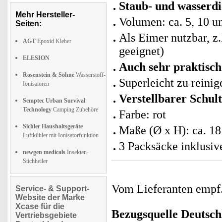
Staub- und wasserd
Mehr Hersteller-
Volumen: ca. 5, 10 un
Seiten:
Als Eimer nutzbar, z
AGT
Epoxid Kleber
geeignet)
ELESION
Auch sehr praktisch
Rosenstein & Söhne
Wasserstoff-
Superleicht zu reinig
Ionisatoren
Verstellbarer Schul
Semptec Urban Survival
Technology
Camping Zubehöre
Farbe: rot
Sichler Haushaltsgeräte
Maße (Ø x H): ca. 18
Luftkühler mit Ionisatorfunktion
3 Packsäcke inklusi
newgen medicals
Insekten-
Stichheiler
Vom Lieferanten emp
Service- & Support-
Website der Marke
Xcase für die
Bezugsquelle
Deutsch
Vertriebsgebiete