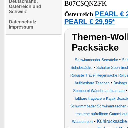
Deutschland,
B07CSQNZFK
Österreich und
Schweiz
PEARL € 2
Österreich
PEARL € 29,95*
Datenschutz
Impressum
Themen-Wolk
Packsäcke
•
Schwimmender Seesäcke
Sch
•
Schutzsäcke
Schulter Seen tro
Robuste Travel Regensäcke Rollve
•
Aufblasbare Taschen
Drybags
Seebeutel Wäsche aufblasbare
faltbare tragbarere Kajak Boxsä
Schwimmbäder Schwimmtaschen c
trockene aufrollbare Gummi auf
•
Kühlrucksäcke
Wassersport