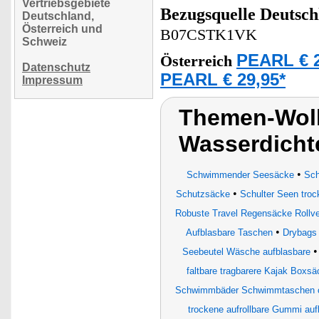
Vertriebsgebiete
Bezugsquelle
Deutsch
Deutschland,
Österreich und
B07CSTK1VK
Schweiz
PEARL € 2
Österreich
Datenschutz
PEARL € 29,95*
Impressum
Themen-Wolk
Wasserdicht
•
Schwimmender Seesäcke
Sch
•
Schutzsäcke
Schulter Seen tro
Robuste Travel Regensäcke Rollve
•
Aufblasbare Taschen
Drybags
Seebeutel Wäsche aufblasbare
faltbare tragbarere Kajak Boxsä
Schwimmbäder Schwimmtaschen c
trockene aufrollbare Gummi auf