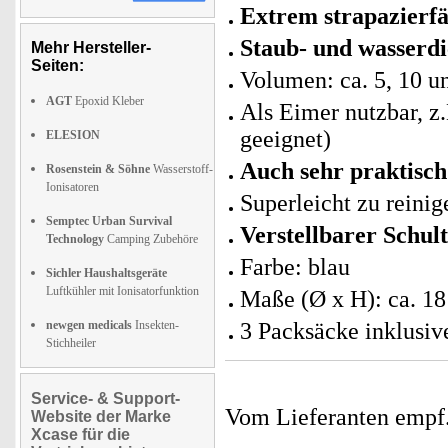
Extrem strapazierfä
Staub- und wasserd
Mehr Hersteller-
Seiten:
Volumen: ca. 5, 10 un
AGT
Epoxid Kleber
Als Eimer nutzbar, z
geeignet)
ELESION
Auch sehr praktisch
Rosenstein & Söhne
Wasserstoff-
Ionisatoren
Superleicht zu reinig
Semptec Urban Survival
Verstellbarer Schul
Technology
Camping Zubehöre
Farbe: blau
Sichler Haushaltsgeräte
Luftkühler mit Ionisatorfunktion
Maße (Ø x H): ca. 18
newgen medicals
Insekten-
3 Packsäcke inklusi
Stichheiler
Service- & Support-
Vom Lieferanten emp
Website der Marke
Xcase für die