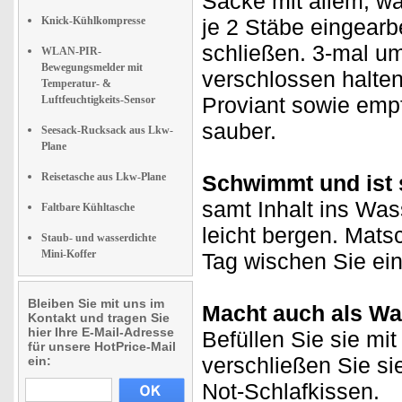
Säcke mit allem, wa
Knick-Kühlkompresse
je 2 Stäbe eingearb
schließen. 3-mal u
WLAN-PIR-
Bewegungsmelder mit
verschlossen halte
Temperatur- &
Proviant sowie emp
Luftfeuchtigkeits-Sensor
sauber.
Seesack-Rucksack aus Lkw-
Plane
Reisetasche aus Lkw-Plane
Schwimmt und ist s
samt Inhalt ins Was
Faltbare Kühltasche
leicht bergen. Mat
Staub- und wasserdichte
Mini-Koffer
Tag wischen Sie ein
Bleiben Sie mit uns im
Macht auch als Wa
Kontakt und tragen Sie
hier Ihre E-Mail-Adresse
Befüllen Sie sie m
für unsere HotPrice-Mail
verschließen Sie si
ein:
Not-Schlafkissen.