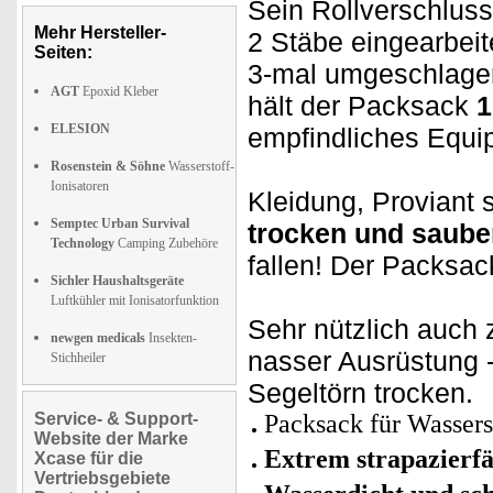
Sein Rollverschluss
Mehr Hersteller-
2 Stäbe eingearbeit
Seiten:
3-mal umgeschlagen
AGT
Epoxid Kleber
hält der Packsack
1
ELESION
empfindliches Equi
Rosenstein & Söhne
Wasserstoff-
Ionisatoren
Kleidung, Proviant 
Semptec Urban Survival
trocken und saube
Technology
Camping Zubehöre
fallen! Der Packsac
Sichler Haushaltsgeräte
Luftkühler mit Ionisatorfunktion
Sehr nützlich auch
newgen medicals
Insekten-
nasser Ausrüstung 
Stichheiler
Segeltörn trocken.
Service- & Support-
Packsack für Wassers
Website der Marke
Extrem strapazier
Xcase für die
Vertriebsgebiete