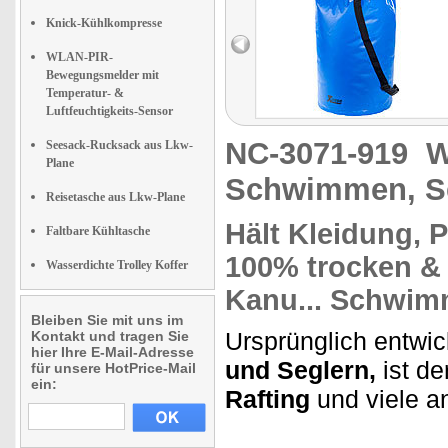
Knick-Kühlkompresse
WLAN-PIR-
Bewegungsmelder mit
Temperatur- &
Luftfeuchtigkeits-Sensor
NC-3071-919
W
Seesack-Rucksack aus Lkw-
Plane
Schwimmen, S
Reisetasche aus Lkw-Plane
Hält
Kleidung, P
Faltbare Kühltasche
100% trocken & 
Wasserdichte Trolley Koffer
Kanu...
Schwimm
Bleiben Sie mit uns im
Ursprünglich entwic
Kontakt und tragen Sie
hier Ihre E-Mail-Adresse
und Seglern,
ist de
für unsere HotPrice-Mail
ein:
Rafting
und viele a