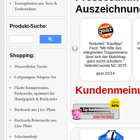
Testergebnisse aus Tests &
Auszeichnun
Testberichten
Produkt-Suche:
Testurteil: "Kauftipp"
F
Fazit: "Mit Hilfe des
s
integrierten Trageriemens
Shopping:
lässt sich der Matchbag
ganz leicht schultern."
Getestet wurde NC-3070
Wasserdichte Tasche
gear 02/14
Luftpumpen-Adapter-Set
Kundenmeinu
Flache Kompressions-
Packtasche, optimiert für
Handgepäck & Rucksäcke
Rucksack aus Lkw-Plane
Rucksack-Reisetasche aus
Lkw-Plane
Schwimmboje