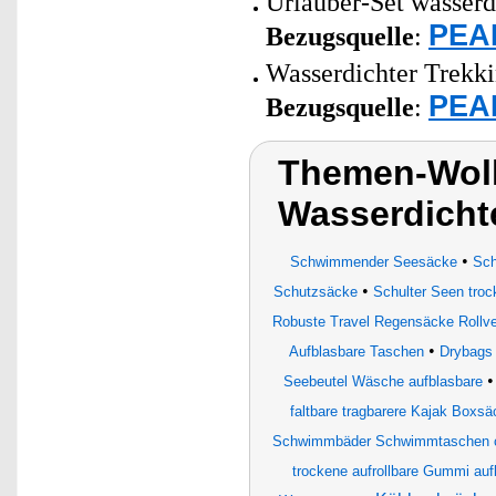
Urlauber-Set wasserd
PEAR
Bezugsquelle
:
Wasserdichter Trekki
PEAR
Bezugsquelle
:
Themen-Wolk
Wasserdicht
•
Schwimmender Seesäcke
Sch
•
Schutzsäcke
Schulter Seen tro
Robuste Travel Regensäcke Rollve
•
Aufblasbare Taschen
Drybags
Seebeutel Wäsche aufblasbare
faltbare tragbarere Kajak Boxsä
Schwimmbäder Schwimmtaschen c
trockene aufrollbare Gummi auf