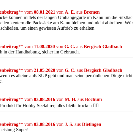
nbeitrag
** vom
08.01.2021
von
A. E.
aus
Bremen
cke können mittels der langen Umhängegurte im Kanu um die Sitzflä
ellen kentern die Packsäcke am Kanu bleiben und nicht abtreiben. Wü
nschließen, um einen gewissen Auftrieb zu erhalten.
nbeitrag
** vom
11.08.2020
von
G. C.
aus
Bergisch Gladbach
h in der Handhabung, sicher im Gebrauch.
nbeitrag
** vom
21.05.2020
von
G. C.
aus
Bergisch Gladbach
 wenn es alleine aufs SUP geht und man seine persönlichen Dinge nicht
e.
nbeitrag
** vom
03.08.2016
von
M. H.
aus
Bochum
Produkt für Hobby Seefahrer, alles bleibt trocken 👍🏻
nbeitrag
** vom
03.08.2016
von
J. S.
aus
Dietingen
Leistung Super!