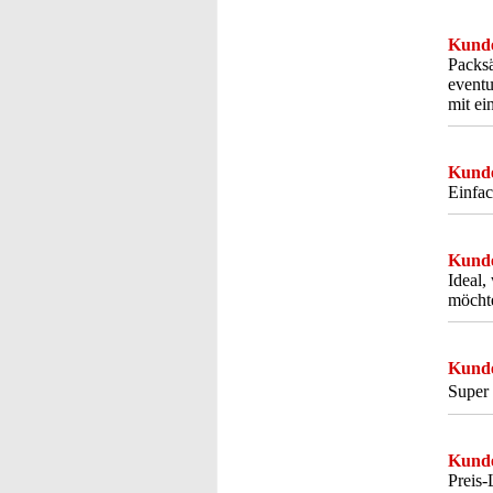
Kunde
Packsä
eventu
mit ei
Kunde
Einfac
Kunde
Ideal,
möcht
Kunde
Super 
Kunde
Preis-