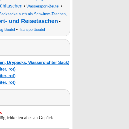
Kühltaschen
•
•
Wassersport-Beutel
Packsäcke auch als Schwimm-Taschen,
ort- und Reisetaschen
•
•
ag Beutel
Transportbeutel
en, Drypacks, Wasserdichter Sack)
er, rot)
er, rot)
er, rot)
s
öglichkeiten alles an Gepäck