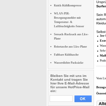
Ursprü
Knick-Kühlkompresse
Surfe
WLAN-PIR-
Sein R
Bewegungsmelder mit
automa
Temperatur- &
Kleidu
Luftfeuchtigkeits-Sensor
Selbst
Seesack-Rucksack aus Lkw-
3er-
Plane
Extr
Wass
Reisetasche aus Lkw-Plane
Seh
Faltbare Kühltasche
Maß
Prak
Wasserdichte Packsäcke
Bleiben Sie mit uns im
Vom Li
Kontakt und tragen Sie
hier Ihre E-Mail-Adresse
für unsere HotPrice-Mail
Bezugs
ein:
Österre
Alt