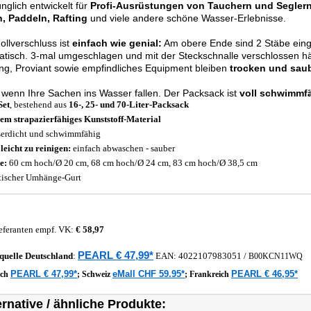
nglich entwickelt für
Profi-Ausrüstungen von Tauchern und Segler
n, Paddeln, Rafting
und viele andere schöne Wasser-Erlebnisse.
ollverschluss ist
einfach wie genial:
Am obere Ende sind 2 Stäbe einge
tisch. 3-mal umgeschlagen und mit der Steckschnalle verschlossen h
ng, Proviant sowie empfindliches Equipment bleiben
trocken und saub
 wenn Ihre Sachen ins Wasser fallen. Der Packsack ist
voll schwimmfä
Set
, bestehend aus
16-, 25- und 70-Liter-Packsack
em strapazierfähiges Kunststoff-Material
erdicht und schwimmfähig
r
leicht zu reinigen:
einfach abwaschen - sauber
e:
60 cm hoch/Ø 20 cm, 68 cm hoch/Ø 24 cm, 83 cm hoch/Ø 38,5 cm
tischer Umhänge-Gurt
eferanten empf. VK:
€ 58,97
PEARL € 47,99*
quelle
Deutschland
:
EAN:
4022107983051
/
B00KCN11WQ
PEARL € 47,99*
eMall CHF 59.95*
PEARL € 46,95*
ich
;
Schweiz
;
Frankreich
ernative / ähnliche Produkte: