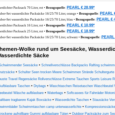
PEARL € 28,99*
erdichter Packsack 70 Liter, rot •
Bezugsquelle
:
PEARL €
uber-Set wasserdichte Packsäcke 16/25/70 Liter, orange •
Bezugsquelle
:
PEARL € 4
uber-Set wasserdichte Packsäcke 16/25/70 Liter, blau •
Bezugsquelle
:
PEARL € 10,99*
erdichter Packsack 16 Liter, rot •
Bezugsquelle
:
PEARL € 18,99*
erdichter Packsack 25 Liter, rot •
Bezugsquelle
:
PEARL 
uber-Set wasserdichte Packsäcke 16/25/70 Liter, schwarz •
Bezugsquelle
:
hemen-Wolke rund um Seesäcke, Wasserdic
asserdichte Säcke
•
Schwimmender Seesäcke
Schnellverschlüsse Backpacks Rafting schwimme
•
hutzsäcke
Schulter Seen trocken Meere Schwimmen Strände Schultergurte
uste Travel Regensäcke Rollverschlüsse Extreme Tauchen Sports Leisure Ro
•
•
Aufblasbare Taschen
Drybags
Waschtaschen Reisetaschen Waschbeute
•
•
eebeutel Wäsche aufblasbare
Waterbags
Softcasees für Fahrräder Motor
•
•
faltbare tragbarere Kajak Boxsäcke
Wasserdichte Taschen
Stausäcke Ver
•
hwimmbäder Schwimmtaschen camp unterwasserlichte
Kompressionssäcke
•
trockene aufrollbare Gummi aufblasbare Tüten
Outdoor Packsäcke zum Sege