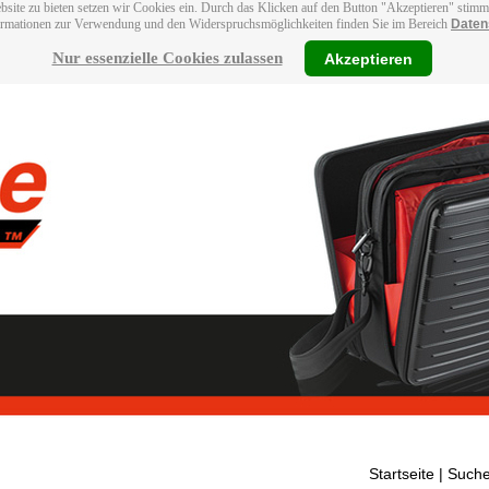
bsite zu bieten setzen wir Cookies ein. Durch das Klicken auf den Button "Akzeptieren" stim
ormationen zur Verwendung und den Widerspruchsmöglichkeiten finden Sie im Bereich
Daten
Nur essenzielle Cookies zulassen
Akzeptieren
Startseite
| Suche