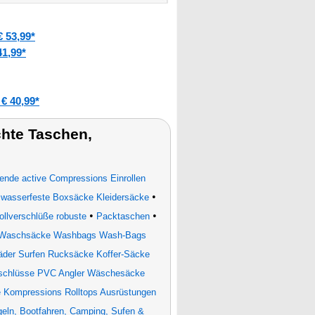
 53,99*
1,99*
€ 40,99*
hte Taschen,
nde active Compressions Einrollen
•
 wasserfeste Boxsäcke Kleidersäcke
•
•
llverschlüße robuste
Packtaschen
l Waschsäcke Washbags Wash-Bags
räder Surfen Rucksäcke Koffer-Säcke
schlüsse PVC Angler Wäschesäcke
 Kompressions Rolltops Ausrüstungen
ln, Bootfahren, Camping, Sufen &