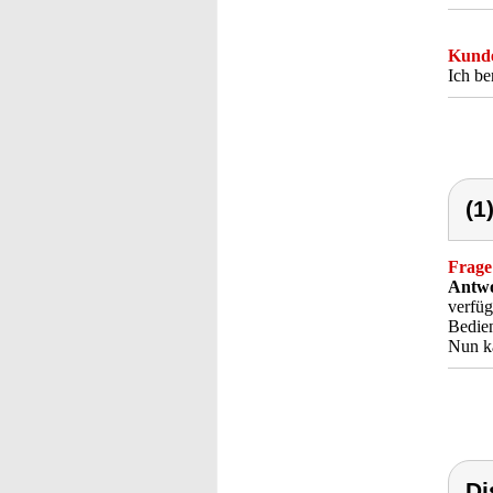
Kunde
Ich be
(1
Frage
Antwo
verfüg
Bedien
Nun ka
Di