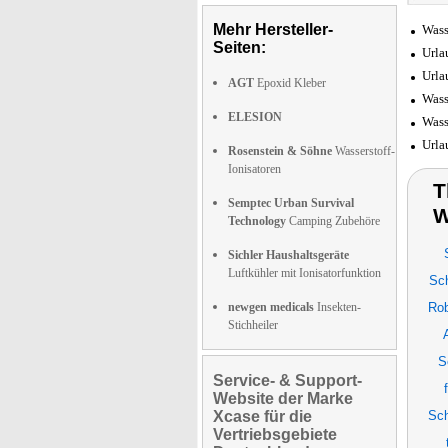
Mehr Hersteller-
Wass
Seiten:
Urla
Urla
AGT
Epoxid Kleber
Wass
ELESION
Wass
Urla
Rosenstein & Söhne
Wasserstoff-
Ionisatoren
T
Semptec Urban Survival
W
Technology
Camping Zubehöre
Sichler Haushaltsgeräte
Luftkühler mit Ionisatorfunktion
Sc
newgen medicals
Insekten-
Rob
Stichheiler
S
Service- & Support-
Website der Marke
Xcase für die
Sc
Vertriebsgebiete