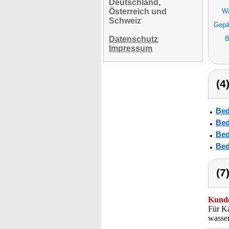
Deutschland,
Österreich und
Wa
Schweiz
Gepä
Datenschutz
B
Impressum
(4
Bed
Bed
Bed
Bed
(7
Kunde
Für Ka
wasser