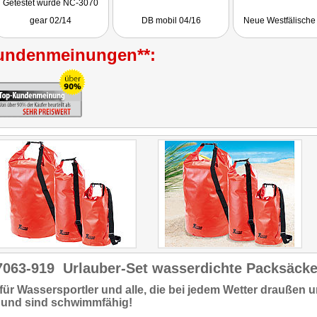
Getestet wurde NC-3070
gear 02/14
DB mobil 04/16
Neue Westfälische
undenmeinungen**:
7063-919
Urlauber-Set wasserdichte Packsäcke 
 für
Wassersportler
und alle, die
bei jedem Wetter draußen
u
und sind
schwimmfähig
!