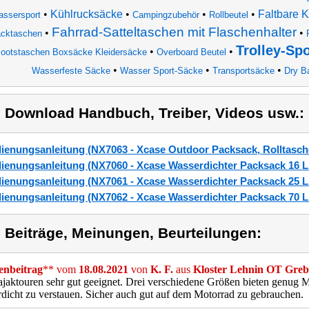
•
Kühlrucksäcke
•
•
•
Faltbare 
ssersport
Campingzubehör
Rollbeutel
Fahrrad-Satteltaschen mit Flaschenhalter
•
•
cktaschen
Trolley-Sp
•
•
ootstaschen Boxsäcke Kleidersäcke
Overboard Beutel
•
•
•
Wasserfeste Säcke
Wasser Sport-Säcke
Transportsäcke
Dry B
) Download Handbuch, Treiber, Videos usw.:
ienungsanleitung (NX7063 - Xcase Outdoor Packsack, Rolltasch
ienungsanleitung (NX7060 - Xcase Wasserdichter Packsack 16 Lit
ienungsanleitung (NX7061 - Xcase Wasserdichter Packsack 25 Lit
ienungsanleitung (NX7062 - Xcase Wasserdichter Packsack 70 Lit
) Beiträge, Meinungen, Beurteilungen:
nbeitrag
** vom
18.08.2021
von
K. F.
aus
Kloster Lehnin OT Greb
jaktouren sehr gut geeignet. Drei verschiedene Größen bieten genug M
dicht zu verstauen. Sicher auch gut auf dem Motorrad zu gebrauchen.