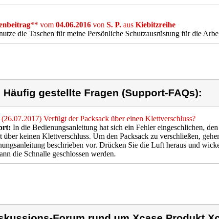
nbeitrag
** vom
04.06.2016
von
S. P.
aus
Kiebitzreihe
nutze die Taschen für meine Persönliche Schutzausrüstung für die Arbeit
) Häufig gestellte Fragen (Support-FAQs):
(26.07.2017) Verfügt der Packsack über einen Klettverschluss?
rt:
In die Bedienungsanleitung hat sich ein Fehler eingeschlichen, den
t über keinen Klettverschluss. Um den Packsack zu verschließen, gehen 
ungsanleitung beschrieben vor. Drücken Sie die Luft heraus und wickel
nn die Schnalle geschlossen werden.
skussions-Forum rund um Xcase Produkt X