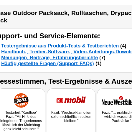
ase Outdoor Packsack, Rolltaschen, Drypac
ck
pport- und Service-Elemente:
Testergebnisse aus Produkt-Tests & Testberichten
(4)
Handbuch-, Treiber-Software-, Video-Anleitungs-Downl
Meinungen, Beiträge, Erfahrungsberichte
(7)
Häufig gestellte Fragen (Support-FAQs)
(1)
ressestimmen, Test-Ergebnisse & Ausz
Testurteil: "Kauftipp"
Fazit: "Wechselklamotten
Fazit: "… praktisc
Fazit: "Mit Hilfe des
sollen schließlich trocken
wirklich wasserdi
integrierten Trageriemens
bleiben."
Packsäcke."
lässt sich der Matchbag
ganz leicht schultern."