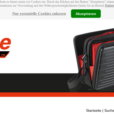
bsite zu bieten setzen wir Cookies ein. Durch das Klicken auf den Button "Akzeptieren" stim
ormationen zur Verwendung und den Widerspruchsmöglichkeiten finden Sie im Bereich
Daten
Nur essenzielle Cookies zulassen
Akzeptieren
Startseite
| Suche