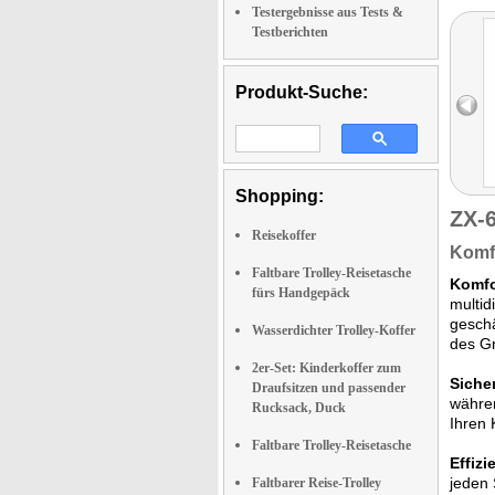
Testergebnisse aus Tests &
Testberichten
Produkt-Suche:
Shopping:
ZX-
Reisekoffer
Komfo
Faltbare Trolley-Reisetasche
Komfo
fürs Handgepäck
multid
geschä
Wasserdichter Trolley-Koffer
des Gr
2er-Set: Kinderkoffer zum
Siche
Draufsitzen und passender
währen
Rucksack, Duck
Ihren 
Faltbare Trolley-Reisetasche
Effizi
jeden 
Faltbarer Reise-Trolley