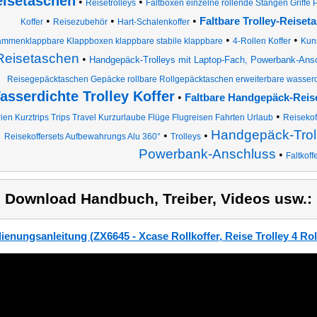
eisetaschen
•
•
Reisetrolleys
Faltboxen einzelne rollende Stangen Griffe 
•
•
•
Faltbare Trolley-Reise
Koffer
Reisezubehör
Hart-Schalenkoffer
•
•
mmenklappbare Klappboxen klappbare stabile klappbare
4-Rollen Koffer
Kuns
Reisetaschen
•
Handgepäck-Trolleys mit Laptop-Fach, Powerbank-Ansc
Reisegepäcktaschen Gepäcke rollbare Rollgepäcktaschen erweiterbare wasserd
asserdichte Trolley Koffer
•
Faltbare Handgepäck-Reis
•
ien Kurztrips Trips Travel Kurzurlaube Flüge Flugreisen Fahrten Urlaub
Reisekof
Handgepäck-Troll
•
•
Reisekoffersets Aufbewahrungs Alu 360°
Trolleys
Powerbank-Anschluss
•
Faltkoff
) Download Handbuch, Treiber, Videos usw.:
ienungsanleitung (ZX6645 - Xcase Rollkoffer, Reise Trolley 4 Roll