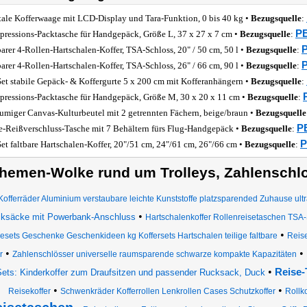
tale Kofferwaage mit LCD-Display und Tara-Funktion, 0 bis 40 kg •
Bezugsquelle
:
PE
ressions-Packtasche für Handgepäck, Größe L, 37 x 27 x 7 cm •
Bezugsquelle
:
P
barer 4-Rollen-Hartschalen-Koffer, TSA-Schloss, 20" / 50 cm, 50 l •
Bezugsquelle
:
P
barer 4-Rollen-Hartschalen-Koffer, TSA-Schloss, 26" / 66 cm, 90 l •
Bezugsquelle
:
Set stabile Gepäck- & Koffergurte 5 x 200 cm mit Kofferanhängern •
Bezugsquelle
:
ressions-Packtasche für Handgepäck, Größe M, 30 x 20 x 11 cm •
Bezugsquelle
:
umiger Canvas-Kulturbeutel mit 2 getrennten Fächern, beige/braun •
Bezugsquelle
P
e-Reißverschluss-Tasche mit 7 Behältern fürs Flug-Handgepäck •
Bezugsquelle
:
P
Set faltbare Hartschalen-Koffer, 20"/51 cm, 24"/61 cm, 26"/66 cm •
Bezugsquelle
:
hemen-Wolke rund um Trolleys, Zahlenschlo
Kofferräder Aluminium verstaubare leichte Kunststoffe platzsparended Zuhause ultr
•
ksäcke mit Powerbank-Anschluss
Hartschalenkoffer Rollenreisetaschen TSA-
•
esets Geschenke Geschenkideen kg Koffersets Hartschalen teilige faltbare
Reis
•
•
r
Zahlenschlösser universelle raumsparende schwarze kompakte Kapazitäten
•
Reise-
Sets: Kinderkoffer zum Draufsitzen und passender Rucksack, Duck
•
•
Reisekoffer
Schwenkräder Kofferrollen Lenkrollen Cases Schutzkoffer
Rollko