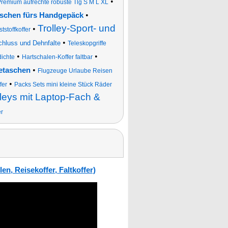
•
Premium aufrechte robuste Tlg S M L XL
•
taschen fürs Handgepäck
Trolley-Sport- und
•
tstoffkoffer
•
hluss und Dehnfalte
Teleskopgriffe
•
•
ichte
Hartschalen-Koffer faltbar
•
etaschen
Flugzeuge Urlaube Reisen
•
fer
Packs Sets mini kleine Stück Räder
eys mit Laptop-Fach &
er
en, Reisekoffer, Faltkoffer)