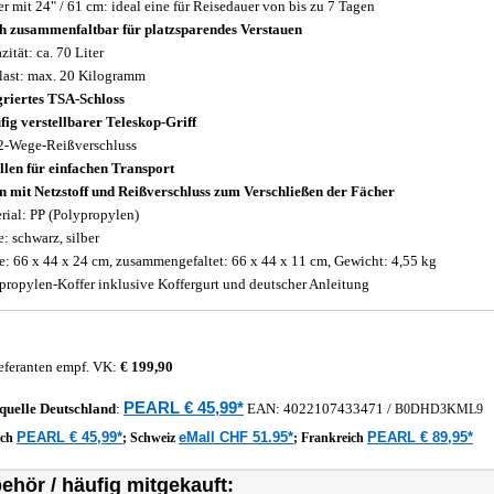
er mit 24" / 61 cm: ideal eine für Reisedauer von bis zu 7 Tagen
h zusammenfaltbar für platzsparendes Verstauen
zität: ca. 70 Liter
last: max. 20 Kilogramm
griertes TSA-Schloss
ufig verstellbarer Teleskop-Griff
2-Wege-Reißverschluss
llen für einfachen Transport
n mit Netzstoff und Reißverschluss zum Verschließen der Fächer
rial: PP (Polypropylen)
e: schwarz, silber
: 66 x 44 x 24 cm, zusammengefaltet: 66 x 44 x 11 cm, Gewicht: 4,55 kg
propylen-Koffer inklusive Koffergurt und deutscher Anleitung
eferanten empf. VK:
€ 199,90
PEARL € 45,99*
quelle
Deutschland
:
EAN:
4022107433471
/
B0DHD3KML9
PEARL € 45,99*
eMall CHF 51.95*
PEARL € 89,95*
ich
;
Schweiz
;
Frankreich
ehör / häufig mitgekauft: