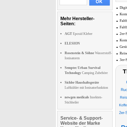
Digi
Komp
Mehr Hersteller-
Falt
Seiten:
Falt
2er-
AGT
Epoxid Kleber
Komp
ELESION
Gerä
Rosenstein & Söhne
Wasserstoff-
Reis
Ionisatoren
3er-
Semptec Urban Survival
T
Technology
Camping Zubehöre
Sichler Haushaltsgeräte
Luftkühler mit Ionisatorfunktion
Ruc
newgen medicals
Insekten-
Reis
Stichheiler
Koffe
2er-
Service- & Support-
Website der Marke