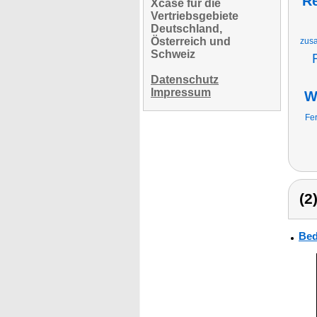
R
Xcase für die
Vertriebsgebiete
Deutschland,
Österreich und
zusa
Schweiz
Datenschutz
Impressum
W
Fer
(2
Bed