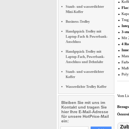
Koff
Staub- und wasserdichter
Flac
Mini-Koffer
Kapa
Trag
Business-Trolley
Inte
Handgepäck-Trolley mit
3-st
Laptop-Fach & Powerbank-
Mit 
Anschluss
4 Ro
Inne
Handgepäck-Trolley mit
Mate
Laptop-Fach, Powerbank-
Anschluss und Dehnfalte
Farb
Maße
Staub- und wasserdichter
Poly
Koffer
Wasserdichte Trolley Koffer
Vom Li
Bleiben Sie mit uns im
Bezugs
Kontakt und tragen Sie
hier Ihre E-Mail-Adresse
Österre
für unsere HotPrice-Mail
ein:
Zub