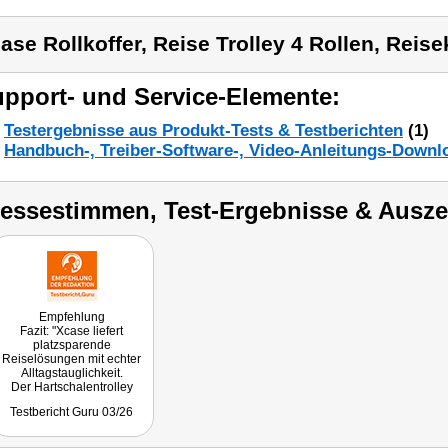
ase Rollkoffer, Reise Trolley 4 Rollen, Reisek
pport- und Service-Elemente:
Testergebnisse aus Produkt-Tests & Testberichten
(1)
Handbuch-, Treiber-Software-, Video-Anleitungs-Downl
ressestimmen, Test-Ergebnisse & Ausz
Empfehlung
Fazit: "Xcase liefert
platzsparende
Reiselösungen mit echter
Alltagstauglichkeit.
Der Hartschalentrolley
punktet als faltbarer
Testbericht Guru 03/26
Hardcase Koffer mit Schloss
inklusive TSA-Thema, 4-
Rollen-Komfort und einer