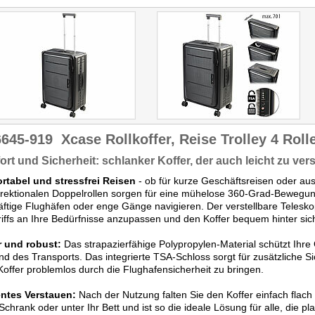
Verstau-Logik, die man
nach der Reise wirklich zu
schätzen lernt."
Getestet wurde ZX-6644.
6645-919
Xcase Rollkoffer, Reise Trolley 4 Rolle
rt und Sicherheit: schlanker Koffer, der auch leicht zu vers
rtabel und stressfrei Reisen
- ob für kurze Geschäftsreisen oder au
irektionalen Doppelrollen sorgen für eine mühelose 360-Grad-Bewegung
ftige Flughäfen oder enge Gänge navigieren. Der verstellbare Teleskop
iffs an Ihre Bedürfnisse anzupassen und den Koffer bequem hinter sic
r und robust:
Das strapazierfähige Polypropylen-Material schützt Ihr
d des Transports. Das integrierte TSA-Schloss sorgt für zusätzliche Si
Koffer problemlos durch die Flughafensicherheit zu bringen.
entes Verstauen:
Nach der Nutzung falten Sie den Koffer einfach flac
Schrank oder unter Ihr Bett und ist so die ideale Lösung für alle, die 