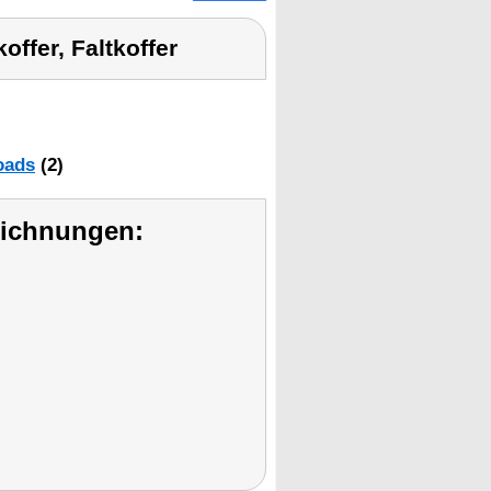
offer, Faltkoffer
oads
(2)
eichnungen: