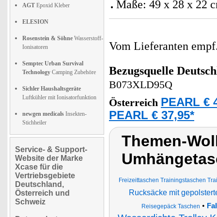
Maße: 49 x 28 x 22 c
AGT
Epoxid Kleber
ELESION
Rosenstein & Söhne
Wasserstoff-
Vom Lieferanten emp
Ionisatoren
Semptec Urban Survival
Bezugsquelle
Deutsch
Technology
Camping Zubehöre
B073XLD95Q
Sichler Haushaltsgeräte
Luftkühler mit Ionisatorfunktion
PEARL € 4
Österreich
PEARL € 37,95*
newgen medicals
Insekten-
Stichheiler
Themen-Wolk
Service- & Support-
Umhängetasc
Website der Marke
Xcase für die
Vertriebsgebiete
Freizeittaschen Trainingstaschen Tr
Deutschland,
Rucksäcke mit gepolster
Österreich und
Schweiz
•
Fa
Reisegepäck Taschen