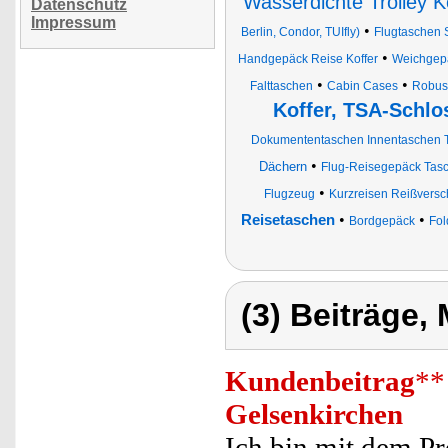
Wasserdichte Trolley K
Datenschutz
Impressum
•
Berlin, Condor, TUIfly)
Flugtaschen S
•
Handgepäck Reise Koffer
Weichgepä
•
•
Falttaschen
Cabin Cases
Robus
Koffer, TSA-Schlo
Dokumententaschen Innentaschen Tr
•
Dächern
Flug-Reisegepäck Tas
•
Flugzeug
Kurzreisen Reißversc
•
•
Reisetaschen
Bordgepäck
Fol
(3) Beiträge,
Kundenbeitrag
**
Gelsenkirchen
Ich bin mit dem Pr