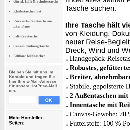
Gürtel,-Hüft & Schultertasche
Tasche suchen.
Kleidertaschen-Set
Rucksack-Reisetasche aus
Ihre Tasche hält vi
Lkw-Plane
von Kleidung, Doku
Falt-Reisetasche
neuer Reise-Begleit
Canvas Umhängetasche
Dreck, Wind und We
Faltbare Kühltaschen
Handgepäck-Reisetas
Robustes, gefütter
Bleiben Sie mit uns im
Breiter, abnehmbare
Kontakt und tragen Sie
hier Ihre E-Mail-Adresse
Stabile, gepolsterte 
für unsere HotPrice-Mail
ein:
2 Außentaschen mit
Innentasche mit Rei
Canvas-Gewebe: 70 
Mehr Hersteller-
Futterstoff: 100 % Po
Seiten: