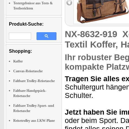
Testergebnisse aus Tests &
Testberichten
Produkt-Suche:
NX-8632-919
X
Textil Koffer,
Shopping:
Ihr robuster Beg
Koffer
kompakte Platz
Canvas-Reisetasche
Tragen Sie alles e
Faltbare Trolley-Reisetasche
Schultergurt hängen
Faltbare Handgepäck-
Schulter.
Reisetasche
Faltbare Trolley-Sport- und
Jetzt haben Sie imm
Reisetasche
oder beim Sport. D
Reisetrolley aus LKW-Plane
findet alles seinen 