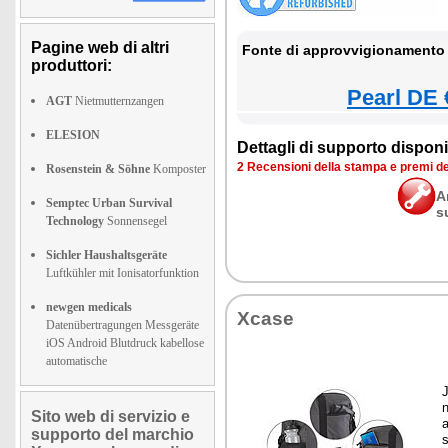
Pagine web di altri
Fonte di approvvigionamento 
produttori:
Pearl DE 
AGT
Nietmutternzangen
ELESION
Dettagli di supporto disponib
2 Recensioni della stampa e premi d
Rosenstein & Söhne
Komposter
A
Semptec Urban Survival
s
Technology
Sonnensegel
Sichler Haushaltsgeräte
Luftkühler mit Ionisatorfunktion
newgen medicals
Xcase
Datenübertragungen Messgeräte
iOS Android Blutdruck kabellose
automatische
J
n
Sito web di servizio e
a
supporto del marchio
s