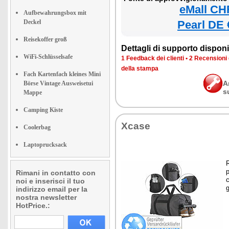
eMall CH
Aufbewahrungsbox mit
Deckel
Pearl DE 
Reisekoffer groß
Dettagli di supporto disponib
WiFi-Schlüsselsafe
1 Feedback dei clienti
•
2 Recensioni 
della stampa
Fach Kartenfach kleines Mini
A
Börse Vintage Ausweisetui
s
Mappe
Camping Kiste
Xcase
Coolerbag
Laptoprucksack
R
p
Rimani in contatto con
noi e inserisci il tuo
g
indirizzo email per la
nostra newsletter
HotPrice.: