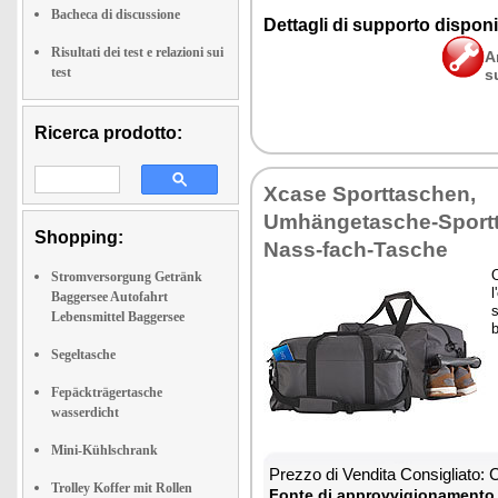
Bacheca di discussione
Dettagli di supporto disponib
Risultati dei test e relazioni sui
A
test
s
Ricerca prodotto:
Xcase Sporttaschen,
Umhängetasche-Sportt
Shopping:
Nass-fach-Tasche
O
Stromversorgung Getränk
l
Baggersee Autofahrt
s
Lebensmittel Baggersee
Segeltasche
Fepäckträgertasche
wasserdicht
Mini-Kühlschrank
Prezzo di Vendita Consigliato:
Trolley Koffer mit Rollen
Fonte di approvvigionamento 