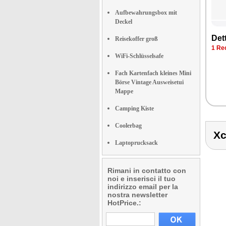
Aufbewahrungsbox mit
Deckel
Dett
Reisekoffer groß
1 Re
WiFi-Schlüsselsafe
Fach Kartenfach kleines Mini
Börse Vintage Ausweisetui
Mappe
Camping Kiste
Coolerbag
Xc
Laptoprucksack
Rimani in contatto con
noi e inserisci il tuo
indirizzo email per la
nostra newsletter
HotPrice.: