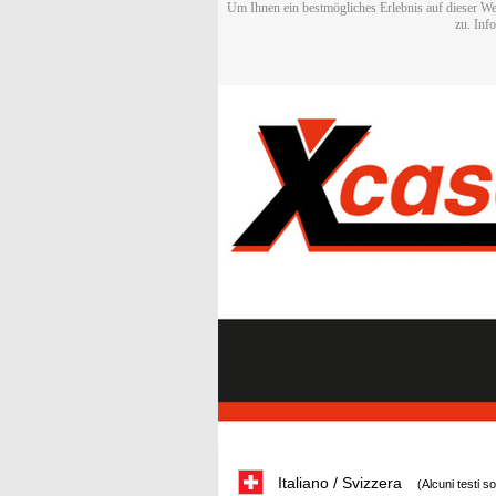
Um Ihnen ein bestmögliches Erlebnis auf dieser We
zu. Inf
Italiano / Svizzera
(Alcuni testi s