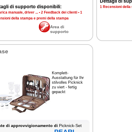
Dettagli di sup
agli di supporto disponibili:
1 Recensioni della
rica manuale, driver ...
•
2 Feedback dei clienti
•
1
nsioni della stampa e premi della stampa
Area di
supporto
ase
Komplett-
Ausstattung für Ihr
stilvolles Picknick
zu viert - fertig
gepackt
te di approvvigionamento di
Picknick-Set
PEARL