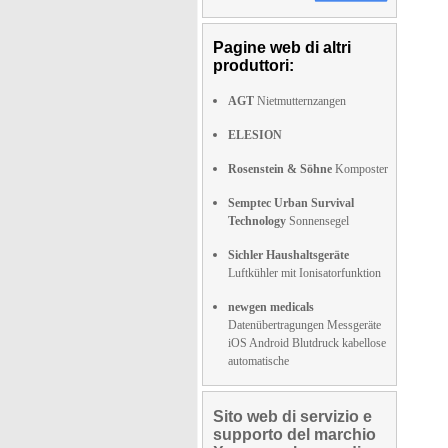
Pagine web di altri
produttori:
AGT
Nietmutternzangen
ELESION
Rosenstein & Söhne
Komposter
Semptec Urban Survival
Technology
Sonnensegel
Sichler Haushaltsgeräte
Luftkühler mit Ionisatorfunktion
newgen medicals
Datenübertragungen Messgeräte
iOS Android Blutdruck kabellose
automatische
Sito web di servizio e
supporto del marchio