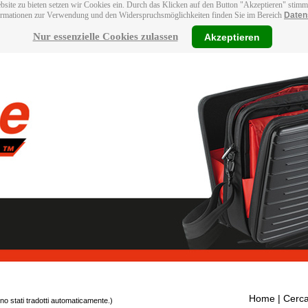
bsite zu bieten setzen wir Cookies ein. Durch das Klicken auf den Button "Akzeptieren" stim
ormationen zur Verwendung und den Widerspruchsmöglichkeiten finden Sie im Bereich
Daten
Nur essenzielle Cookies zulassen
Akzeptieren
Home
| Cerca
ono stati tradotti automaticamente.)