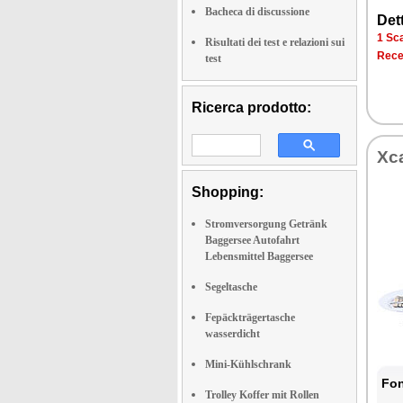
Bacheca di discussione
Dett
1 Sca
Risultati dei test e relazioni sui
Rece
test
Ricerca prodotto:
Xc
Shopping:
Stromversorgung Getränk
Baggersee Autofahrt
Lebensmittel Baggersee
Segeltasche
Fepäckträgertasche
wasserdicht
Mini-Kühlschrank
Fon
Trolley Koffer mit Rollen