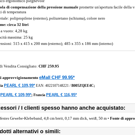
co ergonomico pieghevole
ola di compensazione della pressione manuale
promette un'apertura facile della v
zi di temperatura
riale: polipropilene (esterno), poliuretano (schiuma), colore nero
me: circa 32 litri
 a vuoto: 4,28 kg
cità massima: 25 kg
nsioni: 515 x 415 x 200 mm (esterno); 485 x 355 x 186 mm (interno)
di Vendita Consigliato:
CHF 259.95
eMall CHF 99.95*
di approvvigionamento
PEARL € 109,99*
ia
EAN:
4022107148221
/
B005ZQEE4C;
PEARL € 109,99*
PEARL € 116,95*
a
;
Francia
essori / I clienti spesso hanno anche acquistato:
festes Gewebe-Klebeband, 4,8 cm breit, 0,17 mm dick, weiß, 50 m •
Fonte di appr
otti alternativi o simili: