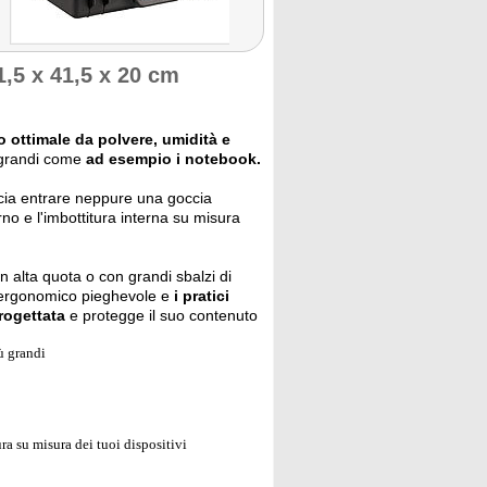
1,5 x 41,5 x 20 cm
 ottimale da polvere, umidità e
iù grandi come
ad esempio i notebook.
cia entrare neppure una goccia
erno e l'imbottitura interna su misura
in alta quota o con grandi sbalzi di
co ergonomico pieghevole e
i pratici
rogettata
e protegge il suo contenuto
ù grandi
ra su misura dei tuoi dispositivi