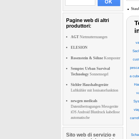
Stau
Pagine web di altri
T
produttori:
i
AGT
Nietmutternzangen
va
ELESION
Sac
Rosenstein & Söhne
Komposter
cus
pesca
Semptec Urban Survival
Technology
Sonnensegel
a cube
Sichler Haushaltsgeräte
Ha
Luftkühler mit Ionisatorfunktion
v
newgen medicals
Sys
Datenübertragungen Messgeräte
via
iOS Android Blutdruck kabellose
automatische
carre
Sito web di servizio e
Scha