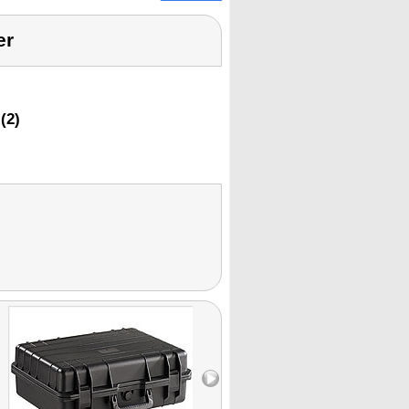
er
(2)