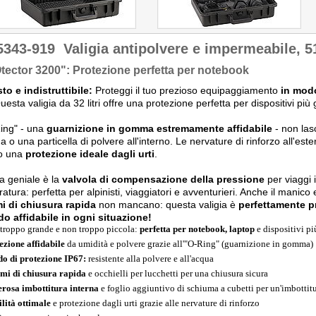
5343-919
Valigia antipolvere e impermeabile, 5
ector 3200": Protezione perfetta per notebook
o e indistruttibile:
Proteggi il tuo prezioso equipaggiamento
in modo
Questa valigia da 32 litri offre una protezione perfetta per dispositivi p
ing" - una
guarnizione in gomma estremamente affidabile
- non las
a o una particella di polvere all'interno. Le nervature di rinforzo all'est
no una
protezione ideale dagli urti
.
a geniale è la
valvola di compensazione della pressione
per viaggi 
atura: perfetta per alpinisti, viaggiatori e avventurieri. Anche il mani
i di chiusura rapida
non mancano: questa valigia è
perfettamente p
o affidabile in ogni situazione!
troppo grande e non troppo piccola:
perfetta per notebook, laptop
e dispositivi pi
ezione affidabile
da umidità e polvere grazie all'"O-Ring" (guarnizione in gomma)
o di protezione IP67:
resistente alla polvere e all'acqua
emi di chiusura rapida
e occhielli per lucchetti per una chiusura sicura
rosa imbottitura interna
e foglio aggiuntivo di schiuma a cubetti per un'imbottitu
ilità ottimale
e protezione dagli urti grazie alle nervature di rinforzo