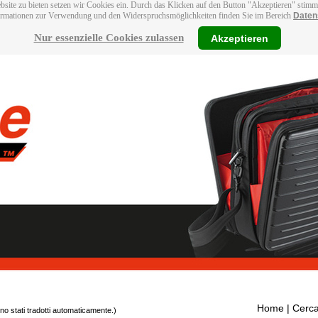
bsite zu bieten setzen wir Cookies ein. Durch das Klicken auf den Button "Akzeptieren" stim
ormationen zur Verwendung und den Widerspruchsmöglichkeiten finden Sie im Bereich
Daten
Nur essenzielle Cookies zulassen
Akzeptieren
Home
| Cerca
ono stati tradotti automaticamente.)