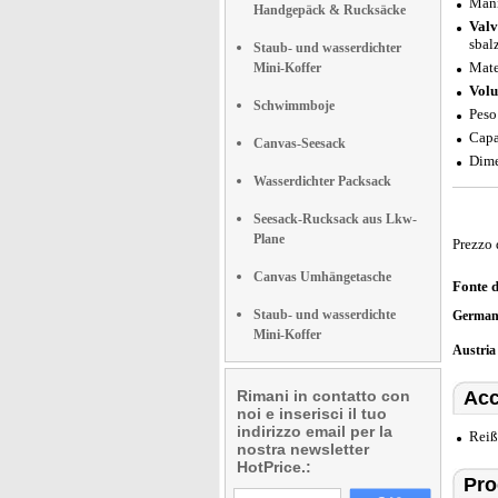
Mani
Handgepäck & Rucksäcke
Valv
sbal
Staub- und wasserdichter
Mate
Mini-Koffer
Volu
Schwimmboje
Peso
Capa
Canvas-Seesack
Dime
Wasserdichter Packsack
Seesack-Rucksack aus Lkw-
Plane
Prezzo 
Canvas Umhängetasche
Fonte 
Staub- und wasserdichte
German
Mini-Koffer
Austri
Rimani in contatto con
Acc
noi e inserisci il tuo
indirizzo email per la
Reiß
nostra newsletter
HotPrice.:
Prod