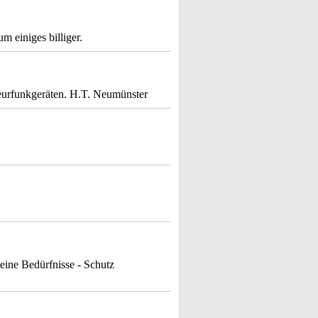
m einiges billiger.
eurfunkgeräten. H.T. Neumünster
meine Bedürfnisse - Schutz