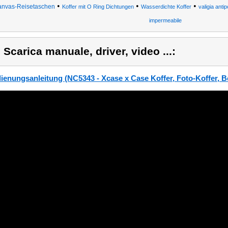
•
•
•
nvas-Reisetaschen
Koffer mit O Ring Dichtungen
Wasserdichte Koffer
valigia anti
impermeabile
) Scarica manuale, driver, video ...:
ienungsanleitung (NC5343 - Xcase x Case Koffer, Foto-Koffer, B