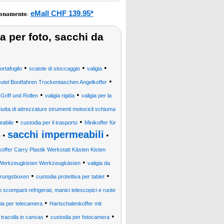
eMall CHF 139.95*
ionamento
:
ia per foto, sacchi da
•
•
•
ortafoglio
scatole di stoccaggio
valigia
•
tel Bootfahren Trockentaschen Angelkoffer
•
•
Griff und Rollen
valigia rigida
valigia per la
utta di attrezzature strumenti motocicli schiuma
•
•
eabile
custodia per il trasporto
Minikoffer für
sacchi impermeabili
•
•
e
koffer Carry Plastik Werkstatt Kästen Kisten
•
t Werkzeugkisten Werkzeugkästen
valigia da
•
•
hrungsboxen
custodia protettiva per tablet
 scomparti refrigerati, manici telescopici e ruote
•
gia per telecamera
Hartschalenkoffer mit
•
•
tracolla in canvas
custodia per fotocamera