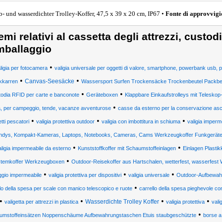
b- und wasserdichter Trolley-Koffer, 47,5 x 39 x 20 cm, IP67 •
Fonte di approvvig
emi relativi al cassetta degli attrezzi, custod
mballaggio
•
ligia per fotocamera
valigia universale per oggetti di valore, smartphone, powerbank usb, p
•
•
Canvas-Seesäcke
kkarren
Wassersport Surfen Trockensäcke Trockenbeutel Packbeu
•
•
todia RFID per carte e banconote
Geräteboxen
Klappbare Einkaufstrolleys mit Teleskop-
•
, per campeggio, tende, vacanze avventurose
casse da esterno per la conservazione asci
•
•
•
tti pescatori
valigia protettiva outdoor
valigia con imbottitura in schiuma
valigia imperm
ndys, Kompakt-Kameras, Laptops, Notebooks, Cameras, Cams Werkzeugkoffer Funkgerät
•
•
aligia impermeabile da esterno
Kunststoffkoffer mit Schaumstoffeinlagen
Einlagen Plastik
•
temkoffer Werkzeugboxen
Outdoor-Reisekoffer aus Hartschalen, wetterfest, wasserfes
•
•
•
ggio impermeabile
valigia protettiva per dispositivi
valigia universale
Outdoor-Aufbewa
•
llo della spesa per scale con manico telescopico e ruote
carrello della spesa pieghevole con
•
•
•
•
Wasserdichte Trolley Koffer
valigetta per attrezzi in plastica
valigia protettiva
vali
•
umstoffeinsätzen Noppenschäume Aufbewahrungstaschen Etuis staubgeschützte
borse a 