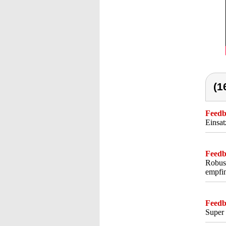
(1
Feedba
Einsat
Feedba
Robust
empfin
Feedba
Super 