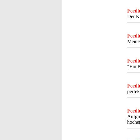
Feedba
Der Ko
Feedba
Meine
Feedba
"Ein P
Feedba
perfek
Feedba
Aufgru
hochem