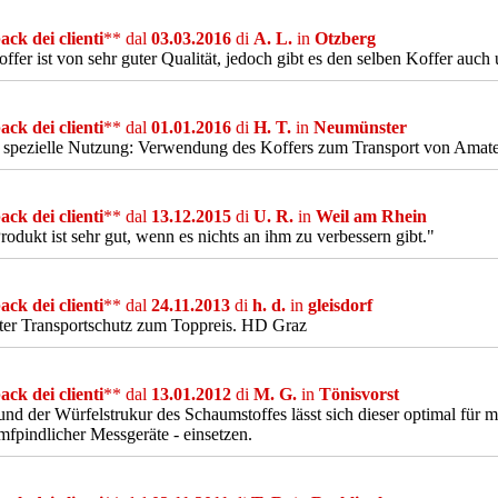
ck dei clienti
** dal
03.03.2016
di
A. L.
in
Otzberg
ffer ist von sehr guter Qualität, jedoch gibt es den selben Koffer auch u
ck dei clienti
** dal
01.01.2016
di
H. T.
in
Neumünster
 spezielle Nutzung: Verwendung des Koffers zum Transport von Amat
ck dei clienti
** dal
13.12.2015
di
U. R.
in
Weil am Rhein
rodukt ist sehr gut, wenn es nichts an ihm zu verbessern gibt."
ck dei clienti
** dal
24.11.2013
di
h. d.
in
gleisdorf
ter Transportschutz zum Toppreis. HD Graz
ck dei clienti
** dal
13.01.2012
di
M. G.
in
Tönisvorst
nd der Würfelstrukur des Schaumstoffes lässt sich dieser optimal für 
fpindlicher Messgeräte - einsetzen.