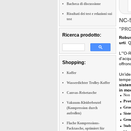
Bacheca di discussione
Risultati dei test e relazioni sui
test
NC-
"PROt
Ricerca prodotto:
Robust
urti
. 
L'"O-R
d'acqu
Shopping:
offro
Koffer
Un'ide
temper
Wasserdichter Trolley-Koffer
sistem
in mod
Canvas-Reisetasche
Non 
Prot
Vakuum-Kleiderbeutel
Grad
(Kompression durch
aufrollen)
Sist
Gene
Flache Kompressions-
Stab
Packtasche, optimiert für