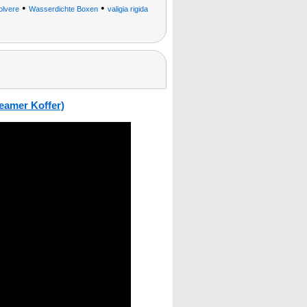
•
•
polvere
Wasserdichte Boxen
valigia rigida
eamer Koffer)