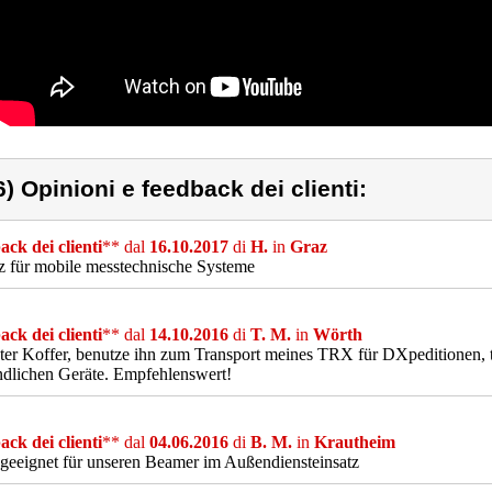
6) Opinioni e feedback dei clienti:
ck dei clienti
** dal
16.10.2017
di
H.
in
Graz
z für mobile messtechnische Systeme
ck dei clienti
** dal
14.10.2016
di
T. M.
in
Wörth
er Koffer, benutze ihn zum Transport meines TRX für DXpeditionen, taug
dlichen Geräte. Empfehlenswert!
ck dei clienti
** dal
04.06.2016
di
B. M.
in
Krautheim
geeignet für unseren Beamer im Außendiensteinsatz