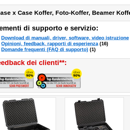
ase x Case Koffer, Foto-Koffer, Beamer Koff
ementi di supporto e servizio:
Download di manuali, driver, software, video istruzione
Opinioni, feedback, rapporti di esperienza
(16)
Domande frequenti (FAQ di supporto)
(1)
edback dei clienti**: