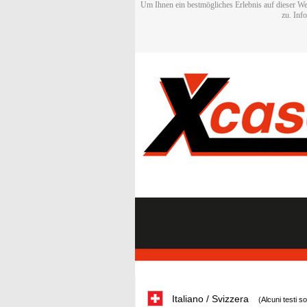
Um Ihnen ein bestmögliches Erlebnis auf dieser We
zu. Inf
Italiano / Svizzera
(Alcuni testi s