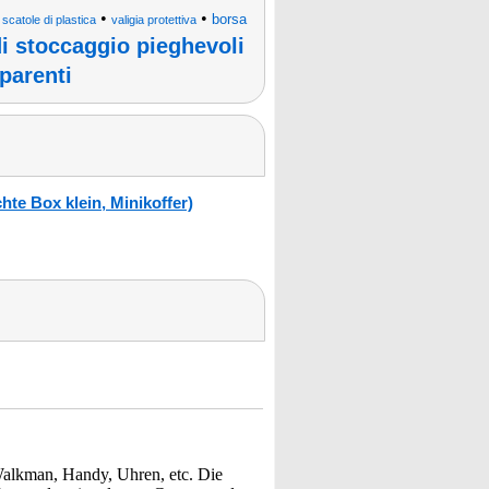
•
•
•
borsa
scatole di plastica
valigia protettiva
di stoccaggio pieghevoli
sparenti
te Box klein, Minikoffer)
Walkman, Handy, Uhren, etc. Die