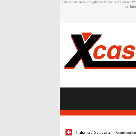
Um Ihnen ein bestmögliches Erlebnis auf dieser We
zu. Inf
Italiano / Svizzera
(Alcuni testi s