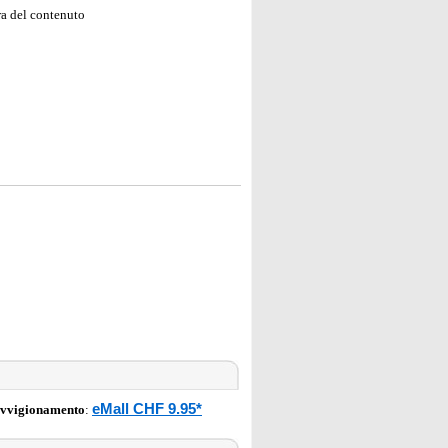
ra del contenuto
eMall CHF 9.95*
ovvigionamento
: