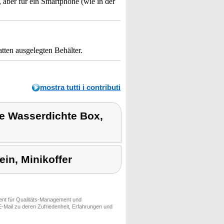
 aber für ein Smartphone (wie in der
tten ausgelegten Behälter.
mostra tutti i contributi
se Wasserdichte Box,
in, Minikoffer
ment für Qualitäts-Management und
-Mail zu deren Zufriedenheit, Erfahrungen und