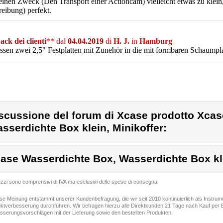
inen Zweck (Den Transport einer Actioncam) vielleicht etwas zu klein,
eibung) perfekt.
ck dei clienti
** dal
04.04.2019
di
H. J.
in
Hamburg
ssen zwei 2,5" Festplatten mit Zunehör in die mit formbaren Schaumpla
scussione del forum di Xcase prodotto Xca
sserdichte Box klein, Minikoffer:
ase Wasserdichte Box, Wasserdichte Box kle
rezzi sono comprensivi di IVA ma esclusivi delle spese di consegna
ese Meinung entstammt unserer Kundenbefragung, die wir seit 2010 kontinuierlich als Instru
ktverbesserung durchführen. Wir befragen hierzu alle Direktkunden 21 Tage nach Kauf per E
sserungsvorschlägen mit der Lieferung sowie den bestellten Produkten.