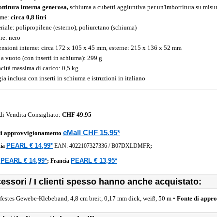
ttitura interna generosa,
schiuma a cubetti aggiuntiva per un'imbottitura su misu
ume:
circa 0,8 litri
riale: polipropilene (esterno), poliuretano (schiuma)
re: nero
nsioni interne: circa 172 x 105 x 45 mm, esterne: 215 x 136 x 52 mm
 a vuoto (con inserti in schiuma): 299 g
cità massima di carico: 0,5 kg
ia inclusa con inserti in schiuma e istruzioni in italiano
di Vendita Consigliato:
CHF 49.95
eMall CHF 15.95*
di approvvigionamento
PEARL € 14,99*
ia
EAN:
4022107327336
/
B07DXLDMFR
;
PEARL € 14,99*
PEARL € 13,95*
a
;
Francia
essori / I clienti spesso hanno anche acquistato:
festes Gewebe-Klebeband, 4,8 cm breit, 0,17 mm dick, weiß, 50 m •
Fonte di appr