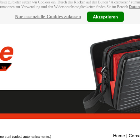
bsite zu bieten setzen wir Cookies ein. Durch das Klicken auf den Button "Akzeptieren" stim
ormationen zur Verwendung und den Widerspruchsmöglichkeiten finden Sie im Bereich
Daten
Nur essenzielle Cookies zulassen
Akzeptieren
Home
| Cerca
ono stati tradotti automaticamente.)