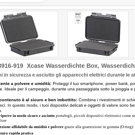
3916-919
Xcase Wasserdichte Box, Wasserdicht
i in sicurezza e asciutto gli apparecchi elettrici durante le att
tente a polvere e umidità:
Proteggi il tuo smartphone, power bank, por
e. Ideale per il campeggio, durante una passeggiata sotto la pioggia e pe
 contenuto è al sicuro e ben imbottito:
Combina i rivestimenti in sch
isci. In questo modo, i tuoi dispositivi delicati e oggetti di valore sono b
o.
riporre in modo sicuro e asciutto
portafogli, piccoli dispositivi elettronici come 
alore
ezione affidabile da umidità e polvere
grazie alla guarnizione in gomma (O-ring):
sura rapida pratica