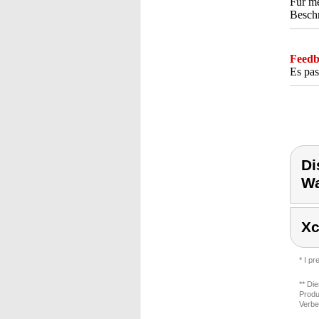
Für me
Beschr
Feedba
Es pas
Di
Wa
Xc
* I p
** Di
Produ
Verbe