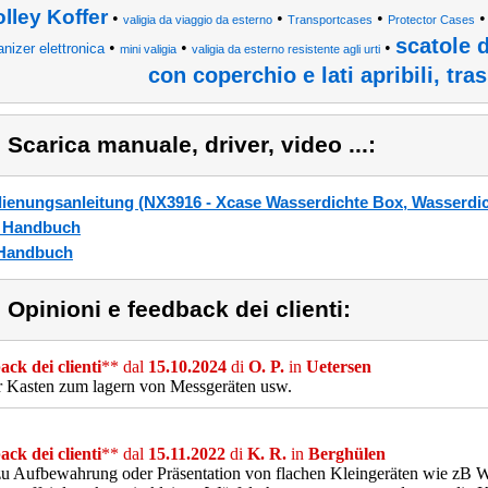
olley Koffer
•
•
•
valigia da viaggio da esterno
Transportcases
Protector Cases
scatole 
•
•
•
anizer elettronica
mini valigia
valigia da esterno resistente agli urti
con coperchio e lati apribili, tra
) Scarica manuale, driver, video ...:
ienungsanleitung (NX3916 - Xcase Wasserdichte Box, Wasserdich
_Handbuch
Handbuch
) Opinioni e feedback dei clienti:
ck dei clienti
** dal
15.10.2024
di
O. P.
in
Uetersen
r Kasten zum lagern von Messgeräten usw.
ck dei clienti
** dal
15.11.2022
di
K. R.
in
Berghülen
zu Aufbewahrung oder Präsentation von flachen Kleingeräten wie zB 