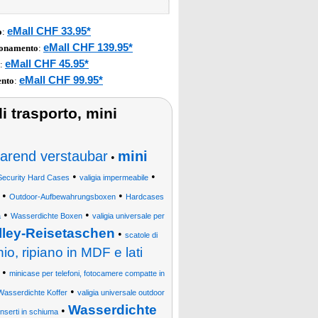
eMall CHF 33.95*
o
:
eMall CHF 139.95*
ionamento
:
eMall CHF 45.95*
:
eMall CHF 99.95*
ento
:
i trasporto, mini
parend verstaubar
mini
•
•
•
Security Hard Cases
valigia impermeabile
•
•
Outdoor-Aufbewahrungsboxen
Hardcases
•
•
a
Wasserdichte Boxen
valigia universale per
olley-Reisetaschen
•
scatole di
o, ripiano in MDF e lati
•
minicase per telefoni, fotocamere compatte in
•
Wasserdichte Koffer
valigia universale outdoor
Wasserdichte
•
inserti in schiuma