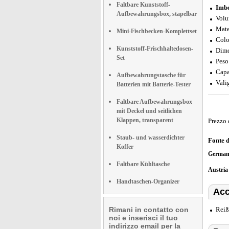
Faltbare Kunststoff-
Imbo
Aufbewahrungsbox, stapelbar
Vol
Mate
Mini-Fischbecken-Komplettset
Colo
Kunststoff-Frischhaltedosen-
Dime
Set
Peso
Capa
Aufbewahrungstasche für
Valig
Batterien mit Batterie-Tester
Faltbare Aufbewahrungsbox
mit Deckel und seitlichen
Klappen, transparent
Prezzo 
Staub- und wasserdichter
Fonte 
Koffer
German
Faltbare Kühltasche
Austri
Handtaschen-Organizer
Acc
Rimani in contatto con
Reiß
noi e inserisci il tuo
indirizzo email per la