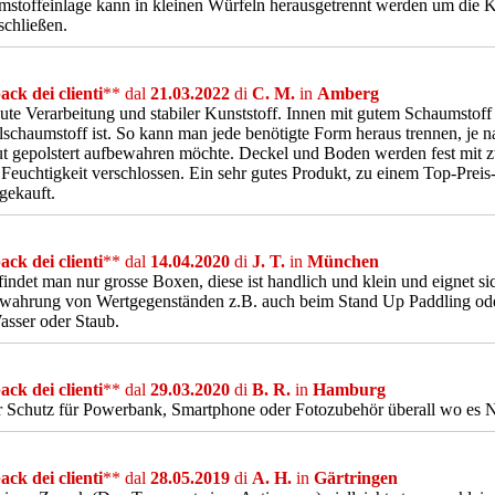
stoffeinlage kann in kleinen Würfeln herausgetrennt werden um die 
chließen.
ck dei clienti
** dal
21.03.2022
di
C. M.
in
Amberg
ute Verarbeitung und stabiler Kunststoff. Innen mit gutem Schaumstoff 
schaumstoff ist. So kann man jede benötigte Form heraus trennen, je n
ut gepolstert aufbewahren möchte. Deckel und Boden werden fest mit
Feuchtigkeit verschlossen. Ein sehr gutes Produkt, zu einem Top-Preis-
gekauft.
ck dei clienti
** dal
14.04.2020
di
J. T.
in
München
findet man nur grosse Boxen, diese ist handlich und klein und eignet sic
ahrung von Wertgegenständen z.B. auch beim Stand Up Paddling oder
sser oder Staub.
ck dei clienti
** dal
29.03.2020
di
B. R.
in
Hamburg
r Schutz für Powerbank, Smartphone oder Fotozubehör überall wo es N
ck dei clienti
** dal
28.05.2019
di
A. H.
in
Gärtringen