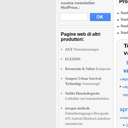
Prod
nostra newsletter
HotPrice.:
Stau
Stau
Stau
Stau
Pagine web di altri
produttori:
T
AGT
Nietmutternzangen
v
ELESION
Rosenstein & Söhne
Komposter
v
Semptec Urban Survival
valigi
Technology
Sonnensegel
•
vali
Sichler Haushaltsgeräte
ogge
Luftkühler mit Ionisatorfunktion
newgen medicals
apr
Datenübertragungen Messgeräte
schiu
iOS Android Blutdruck kabellose
automatische
•
O