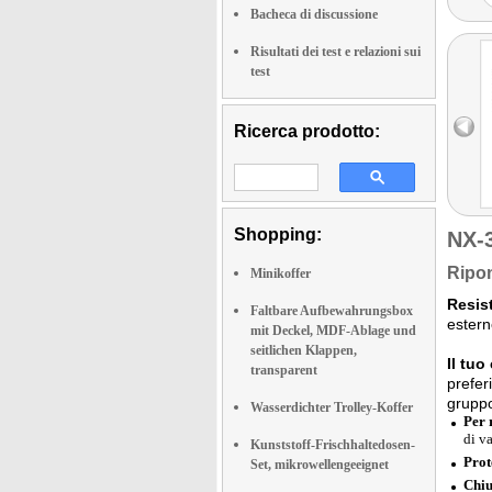
Bacheca di discussione
Risultati dei test e relazioni sui
test
Ricerca prodotto:
Shopping:
NX-
Ripon
Minikoffer
Resis
Faltbare Aufbewahrungsbox
estern
mit Deckel, MDF-Ablage und
seitlichen Klappen,
Il tuo
transparent
prefer
grupp
Wasserdichter Trolley-Koffer
Per 
di v
Kunststoff-Frischhaltedosen-
Prot
Set, mikrowellengeeignet
Chiu