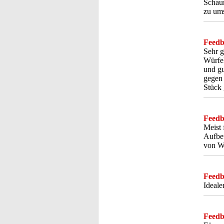
Schaum
zu ums
Feedba
Sehr g
Würfel
und g
gegen 
Stück 
Feedba
Meist 
Aufbew
von Wa
Feedba
Ideale
Feedba