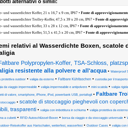
otti alternativi o simili:
b- und wasserdichter Koffer, 21 x 16,7 x 9 cm, IP67 •
Fonte di approvvigionament
b- und wasserdichter Trolley-Koffer, 47,5 x 39 x 20 cm, IP67 •
Fonte di approvvig
b- und wasserdichter Koffer, 33 x 28 x 12 cm, IP67 •
Fonte di approvvigionamento
b- und wasserdichter Koffer, 51,5 x 41,5 x 20 cm, IP67 •
Fonte di approvvigionam
emi relativi al Wasserdichte Boxen, scatole d
aligia
Faltbare Polypropylen-Koffer, TSA-Schloss, platzs
aligia resistente alla polvere e all'acqua
•
Waterproof 
•
•
•
Faltbare Kühltaschen
a protettiva outdoor
valigia da esterno
custodia per il trasporto
•
•
•
gia da viaggio impermeabile
valigia impermeabile e antipolvere
mini scatola
valigia rigid
Faltbare Tr
•
tti di valore, smartphone, iPhone, iPod, powerbank USB, portafogli
scatole di stoccaggio pieghevoli con coperchi
•
stoccaggio
ibili, trasparenti
•
•
valigia con imbottitura in schiuma
valigia protettiva da esterno
•
•
•
ma a cubetti
RFID-Autoschlüssel-Boxen
borsa da viaggio e da stoccaggio universale
•
•
utdoor-Reisekoffer aus Hartschalen, wetterfest, wasserfest
Outdoor Cases
valigia con 