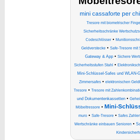
Möbeltresore
mini cassaforte per ch
Tresore mit biometrischer Fi
Sicherheitsschränke Wertschutzs
•
Codeschlösser
Munitionssch
•
Geldverstecke
Safe-Tresore mit 
•
Gateway & App
Sichere Wert
•
Sicherheitsstufen Stahl
Elektroniksc
Mini-Schlüssel-Safes und WLAN-G
•
Zimmersafes
elektronischen Geld
•
Tresore
Tresore mit Zahlenkombinat
•
und Dokumentenkassetten
Gehei
Mini-Schlüs
•
Möbeltressore
•
•
muro
Safe-Tresore
Safes Zahle
•
Sc
Wertschränke einbauen Senioren
Kindersicherh