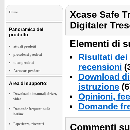
Xcase Safe Tr
Home
Digitaler Tres
Panoramica del
prodotto:
Elementi di s
attuali prodotti
Risultati dei
precedenti prodotti
tutto prodotti
recensioni
(
Accessori prodotti
Download di 
Area di supporto:
istruzione
(6
Download di manuali, driver,
Opinioni, fe
video
Domande fre
Domande frequenti sulla
hotline
Esperienza, riscontri
Commenti sull