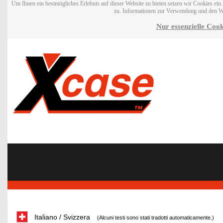
Um Ihnen ein bestmögliches Erlebnis auf dieser Website zu bieten setzen wir Cookies ei
zu. Informationen zur Verwendung und den W
Nur essenzielle Cook
Italiano / Svizzera
(Alcuni testi sono stati tradotti automaticamente.)