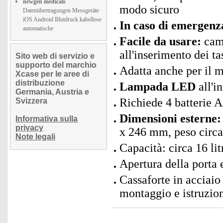
newgen medicals
modo sicuro
Datenübertragungen Messgeräte
iOS Android Blutdruck kabellose
In caso di emergenz
automatische
Facile da usare:
camb
all'inserimento dei ta
Sito web di servizio e
supporto del marchio
Adatta anche per il m
Xcase per le aree di
distribuzione
Lampada LED
all'i
Germania, Austria e
Richiede 4 batterie 
Svizzera
Dimensioni esterne:
Informativa sulla
privacy
x 246 mm, peso circa
Note legali
Capacità: circa 16 lit
Apertura della porta
Cassaforte in acciaio
montaggio e istruzion