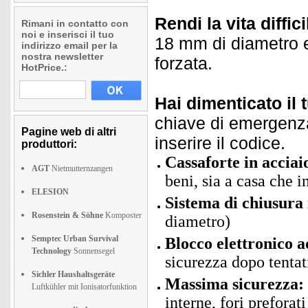
Rendi la vita diffici
Rimani in contatto con
noi e inserisci il tuo
18 mm di diametro e
indirizzo email per la
nostra newsletter
forzata.
HotPrice.:
Hai dimenticato il 
chiave di emergenza
Pagine web di altri
inserire il codice.
produttori:
Cassaforte in acciai
AGT
Nietmutternzangen
beni, sia a casa che i
ELESION
Sistema di chiusura
Rosenstein & Söhne
Komposter
diametro)
Semptec Urban Survival
Blocco elettronico a
Technology
Sonnensegel
sicurezza dopo tentati
Sichler Haushaltsgeräte
Massima sicurezza:
Luftkühler mit Ionisatorfunktion
interne, fori preforat