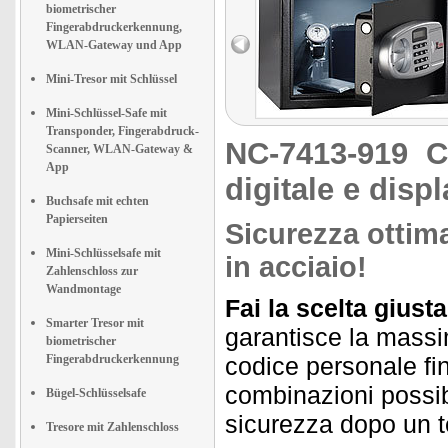
biometrischer
Fingerabdruckerkennung,
WLAN-Gateway und App
Mini-Tresor mit Schlüssel
Mini-Schlüssel-Safe mit
Transponder, Fingerabdruck-
NC-7413-919
C
Scanner, WLAN-Gateway &
App
digitale e disp
Buchsafe mit echten
Papierseiten
Sicurezza ottima
Mini-Schlüsselsafe mit
in acciaio!
Zahlenschloss zur
Wandmontage
Fai la scelta giusta
Smarter Tresor mit
garantisce la massim
biometrischer
Fingerabdruckerkennung
codice personale fin
combinazioni possibi
Bügel-Schlüsselsafe
sicurezza dopo un t
Tresore mit Zahlenschloss