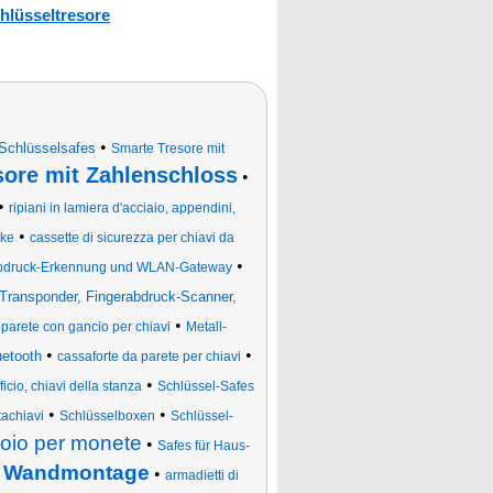
hlüsseltresore
•
Schlüsselsafes
Smarte Tresore mit
sore mit Zahlenschloss
•
•
ripiani in lamiera d'acciaio, appendini,
•
cke
cassette di sicurezza per chiavi da
•
rabdruck-Erkennung und WLAN-Gateway
 Transponder, Fingerabdruck-Scanner,
•
 parete con gancio per chiavi
Metall-
•
•
etooth
cassaforte da parete per chiavi
•
ficio, chiavi della stanza
Schlüssel-Safes
•
•
tachiavi
Schlüsselboxen
Schlüssel-
soio per monete
•
Safes für Haus-
ur Wandmontage
•
armadietti di