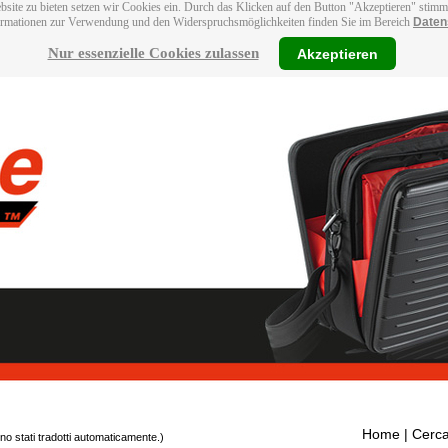
bsite zu bieten setzen wir Cookies ein. Durch das Klicken auf den Button "Akzeptieren" stim
ormationen zur Verwendung und den Widerspruchsmöglichkeiten finden Sie im Bereich
Daten
Nur essenzielle Cookies zulassen
Akzeptieren
Home
| Cerca
ono stati tradotti automaticamente.)