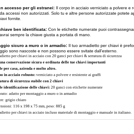
n accesso per gli estranei:
Il corpo in acciaio verniciato a polvere e r
 da accessi non autorizzati. Solo tu e altre persone autorizzate potete ap
iavi fornite.
hiave ben identificata:
Con le etichette numerate puoi contrassegnare
vrai sempre la chiave giusta a portata di mano.
ggio sicuro a muro o in armadio:
Il tuo armadietto per chiavi è prefora
gio sono nascoste e non possono essere svitate dall'esterno.
dietto per chiavi in acciaio con 20 ganci per chiavi & serratura di sicurezza
una conservazione sicura e ordinata delle tue chiavi importanti
le per casa, azienda e molto altro.
o in acciaio robusto:
verniciato a polvere e resistente ai graffi
atura di sicurezza stabile con 2 chiavi
le identificazione delle chiavi:
20 ganci con etichette numerate
orato: adatto per montaggio a muro o in armadio
re: grigio chiaro
nsioni: 116 x 198 x 75 mm, peso: 885 g
dietto per chiavi in acciaio incluso materiale di montaggio e manuale in italiano.