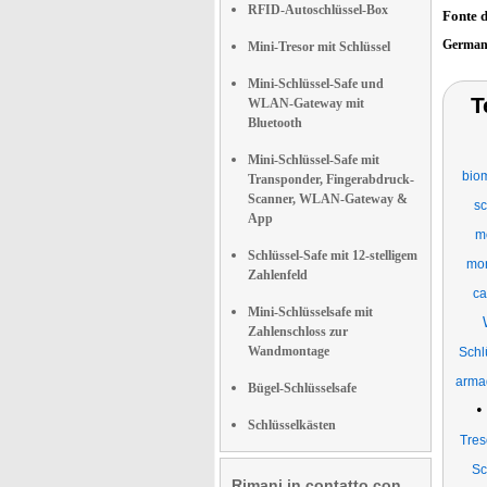
RFID-Autoschlüssel-Box
Fonte 
German
Mini-Tresor mit Schlüssel
Mini-Schlüssel-Safe und
T
WLAN-Gateway mit
Bluetooth
Mini-Schlüssel-Safe mit
bio
Transponder, Fingerabdruck-
Scanner, WLAN-Gateway &
sc
App
mo
Schlüssel-Safe mit 12-stelligem
mon
Zahlenfeld
ca
Mini-Schlüsselsafe mit
Zahlenschloss zur
Wandmontage
Schl
armad
Bügel-Schlüsselsafe
•
Schlüsselkästen
Tres
Sc
Rimani in contatto con