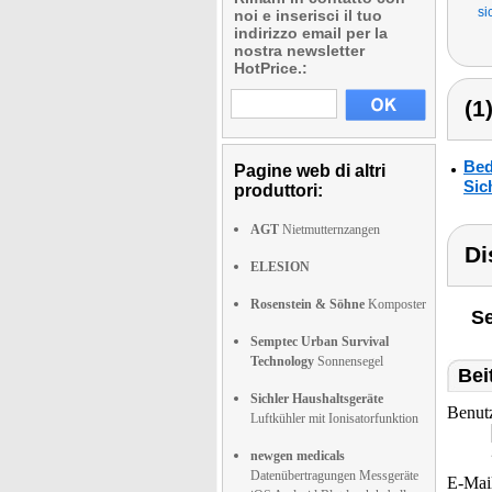
si
noi e inserisci il tuo
indirizzo email per la
nostra newsletter
HotPrice.:
(1
Bed
Pagine web di altri
Sic
produttori:
AGT
Nietmutternzangen
Di
ELESION
Rosenstein & Söhne
Komposter
Se
Semptec Urban Survival
Technology
Sonnensegel
Bei
Sichler Haushaltsgeräte
Benut
Luftkühler mit Ionisatorfunktion
newgen medicals
Datenübertragungen Messgeräte
E-Mai