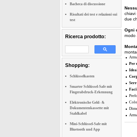
Bacheca di discussione
Nessu
chiavi
Risultati dei test e relazioni sui
due ch
test
Ogni c
modo a
Ricerca prodotto:
Monta
montag
Arma
Per 
Shopping:
Idea
Schlüsselkasten
Corp
Serr
Smarter Schlüssel-Safe mit
Faci
Fingerabdruck-Erkennung
Pref
Colo
Elektronische Geld- &
Dokumentenkassette mit
Dime
Stahlkabel
Arma
Mini-Schlüssel-Safe mit
Bluetooth und App