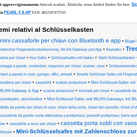
Sc
di approvvigionamento
Articoli scaduti. Ähnliche, neue Artikel finden Sie hier:
PEARL € 8,49*
ia
EAN:
4022107473743
emi relativi al Schlüsselkasten
mini cassaforte per chiavi con Bluetooth e app
•
Bügel-
Tre
•
•
metrischer Fingerabdruckerkennung, WLAN-Gateway und App
Keysafes
•
•
•
atola per chiavi
Key-Safes
Schlüsselsafes mit Haken
Stahl-Schlüsselkästen
•
ntaggi a parete, contenitori, organizer per chiavi, scatole, casa
Schlüsselverste
•
tare a parete in case, garage, uffici, armadi
Smarte Schlüssel-Safes mit Finge
•
•
•
Mini-Schlüssel-Safes mit
ssettiera per chiavi
casseforti
scatole portachiavi
•
•
•
WLAN-Gateway & App
scatola portachiavi
minisafe per chiavi
cassaforte da
•
Mini-Schlüssel-Safes und WLAN-Gateways mit Blu
üsselkästen, abschließbar
ietto da parete per chiavi di casa, chiavi della porta, chiavi del cancello, chiavi d'uf
cassaforte da parete come alternativa a portachiavi, pannelli portachiavi, barre por
cassetta porta soldi con vas
•
•
ore
cassaforte a muro per chiavi
Mini-Schlüsselsafes mit Zahlenschloss z
•
hlüssel