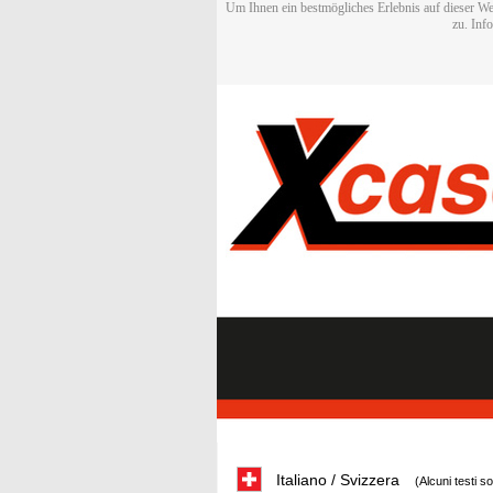
Um Ihnen ein bestmögliches Erlebnis auf dieser We
zu. Inf
Italiano / Svizzera
(Alcuni testi s