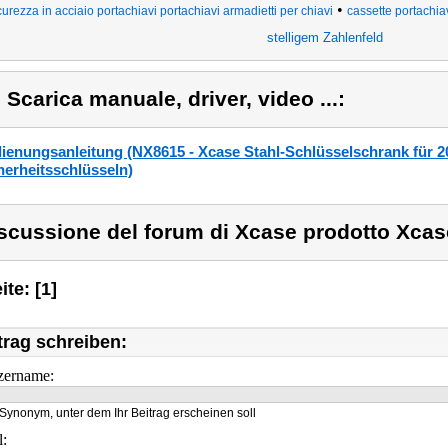
•
curezza in acciaio portachiavi portachiavi armadietti per chiavi
cassette portachia
stelligem Zahlenfeld
) Scarica manuale, driver, video ...:
ienungsanleitung (NX8615 - Xcase Stahl-Schlüsselschrank für 20
herheitsschlüsseln)
scussione del forum di Xcase prodotto Xcas
ite: [1]
trag schreiben:
zername:
Synonym, unter dem Ihr Beitrag erscheinen soll
l: