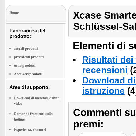
Xcase Smarter
Home
Schlüssel-Sa
Panoramica del
prodotto:
Elementi di s
attuali prodotti
Risultati dei
precedenti prodotti
tutto prodotti
recensioni
(
Accessori prodotti
Download di 
Area di supporto:
istruzione
(4
Download di manuali, driver,
video
Commenti sull
Domande frequenti sulla
hotline
premi:
Esperienza, riscontri