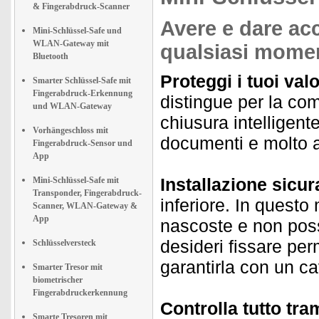
& Fingerabdruck-Scanner
Avere e dare acc
Mini-Schlüssel-Safe und
WLAN-Gateway mit
qualsiasi momen
Bluetooth
Proteggi i tuoi val
Smarter Schlüssel-Safe mit
Fingerabdruck-Erkennung
distingue per la com
und WLAN-Gateway
chiusura intelligente
Vorhängeschloss mit
documenti e molto al
Fingerabdruck-Sensor und
App
Installazione sicur
Mini-Schlüssel-Safe mit
Transponder, Fingerabdruck-
inferiore. In questo 
Scanner, WLAN-Gateway &
App
nascoste e non pos
desideri fissare pe
Schlüsselversteck
garantirla con un ca
Smarter Tresor mit
biometrischer
Fingerabdruckerkennung
Controlla tutto tr
Smarte Tresoren mit