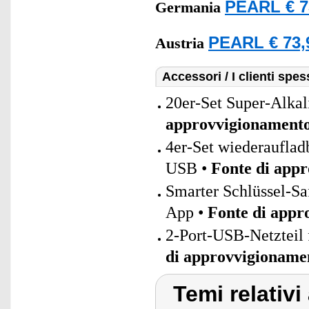
PEARL € 7
Germania
PEARL € 73,
Austria
Accessori / I clienti sp
20er-Set Super-Alkal
approvvigionament
4er-Set wiederaufla
USB •
Fonte di app
Smarter Schlüssel-Sa
App •
Fonte di appr
2-Port-USB-Netzteil 
di approvvigioname
Temi relativi