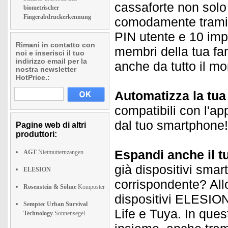
cassaforte non solo
biometrischer
Fingerabdruckerkennung
comodamente tramite
PIN utente e 10 imp
Rimani in contatto con
membri della tua fam
noi e inserisci il tuo
indirizzo email per la
anche da tutto il m
nostra newsletter
HotPrice.:
Automatizza la tu
compatibili con l'ap
dal tuo smartphone!
Pagine web di altri
produttori:
Espandi anche il t
AGT
Nietmutternzangen
già dispositivi smar
ELESION
corrispondente? Allo
Rosenstein & Söhne
Komposter
dispositivi ELESION 
Semptec Urban Survival
Life e Tuya. In quest
Technology
Sonnensegel