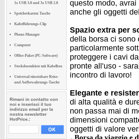
questo modo, avrai 
1x USB 3.0 und 3x USB 2.0
anche gli oggetti del
Speicherkarten Tasche
Kabelführungs-Clip
Spazio extra per s
Phone-Manager
della borsa ci sono 
Computer
particolarmente sott
proteggere i cavi da
Office-Paket (PC-Software)
pronte all'uso - sar
Steckdosenleiste mit Kabelbox
incontro di lavoro!
Universal einsetzbare Reise-
und Aufbewahrungs-Tasche
Elegante e resisten
Rimani in contatto con
di alta qualità e dur
noi e inserisci il tuo
non passa mai di mod
indirizzo email per la
nostra newsletter
dimensioni compatte
HotPrice.:
oggetti di valore ve
Borsa da viaggio e d