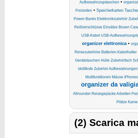
•
Aufbewahrungstaschen
organize
•
Speicherkarten Tasche
Freizeiten
Power-Banks Elektronikzubehör Zubeh
Reißverschlüsse Einsätze Boxen Case
USB-Kabel USB-Aufbewahrungstas
•
organizer elettronica
orga
Reisezubehöre Batterien Kabelhalt
Gerätetaschen Hülle Zubehörfach Sc
stoßfeste Zubehör Aufbewahrungen 
Multifunktionen Mäuse iPhones
organizer da valig
Allrounder Reisegepäcke Arbeiten Fre
Plätze Kame
(2) Scarica ma