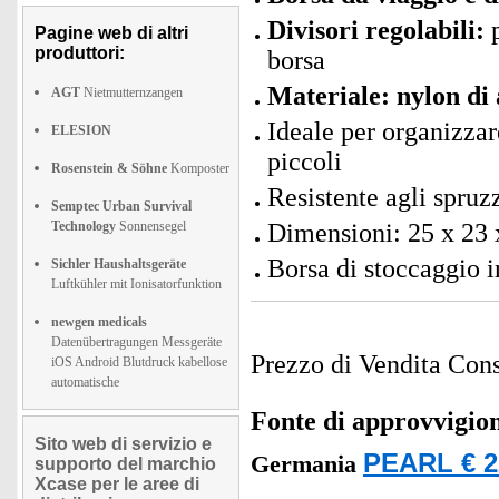
Divisori regolabili:
p
Pagine web di altri
produttori:
borsa
Materiale: nylon di 
AGT
Nietmutternzangen
Ideale per organizzar
ELESION
piccoli
Rosenstein & Söhne
Komposter
Resistente agli spruz
Semptec Urban Survival
Technology
Sonnensegel
Dimensioni: 25 x 23 
Borsa di stoccaggio i
Sichler Haushaltsgeräte
Luftkühler mit Ionisatorfunktion
newgen medicals
Datenübertragungen Messgeräte
Prezzo di Vendita Cons
iOS Android Blutdruck kabellose
automatische
Fonte di approvvigi
Sito web di servizio e
PEARL € 2
Germania
supporto del marchio
Xcase per le aree di