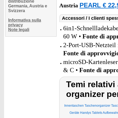
distribuzione
PEARL € 22,
Austria
Germania, Austria e
Svizzera
Accessori / I clienti sp
Informativa sulla
privacy
6in1-Schnellladeka
Note legali
60 W •
Fonte di app
2-Port-USB-Netzteil 
Fonte di approvvig
microSD-Kartenleser
& C •
Fonte di appr
Temi relativi
organizer pe
Innentaschen Taschenorganizer Tasc
Geräte Handys Tablets Aufbewah