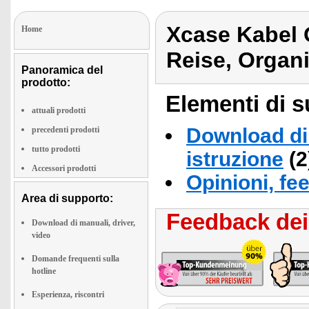
Xcase Kabel 
Home
Reise, Organ
Panoramica del
prodotto:
Elementi di s
attuali prodotti
Download di 
precedenti prodotti
tutto prodotti
istruzione
(2
Accessori prodotti
Opinioni, fe
Area di supporto:
Feedback dei 
Download di manuali, driver,
video
Domande frequenti sulla
hotline
Esperienza, riscontri