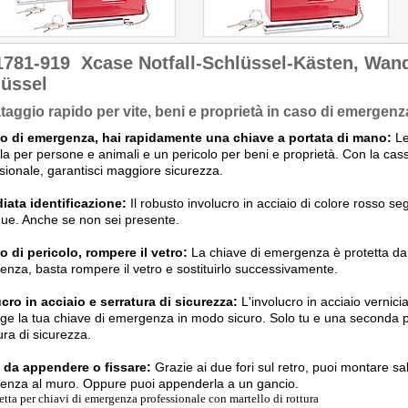
1781-919
Xcase Notfall-Schlüssel-Kästen, Wand
lüssel
taggio rapido per vite, beni e proprietà in caso di emergenz
so di emergenza, hai rapidamente una chiave a portata di mano:
Le
la per persone e animali e un pericolo per beni e proprietà. Con la cas
sionale, garantisci maggiore sicurezza.
iata identificazione:
Il robusto involucro in acciaio di colore rosso se
ue. Anche se non sei presente.
o di pericolo, rompere il vetro:
La chiave di emergenza è protetta da u
nza, basta rompere il vetro e sostituirlo successivamente.
cro in acciaio e serratura di sicurezza:
L'involucro in acciaio vernicia
ge la tua chiave di emergenza in modo sicuro. Solo tu e una seconda p
ura di sicurezza.
e da appendere o fissare:
Grazie ai due fori sul retro, puoi montare sa
nza al muro. Oppure puoi appenderla a un gancio.
etta per chiavi di emergenza professionale con martello di rottura