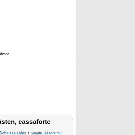
edesco
kästen, cassaforte
•
Schlüsselsafes
Smarte Tresore mit