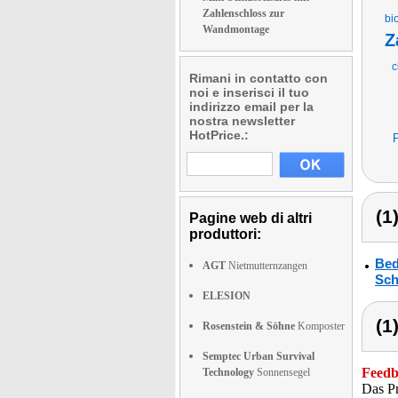
Zahlenschloss zur
bi
Wandmontage
Z
c
Rimani in contatto con
noi e inserisci il tuo
indirizzo email per la
nostra newsletter
HotPrice.:
(1
Pagine web di altri
produttori:
Bed
AGT
Nietmutternzangen
Sch
ELESION
(1
Rosenstein & Söhne
Komposter
Semptec Urban Survival
Feedba
Technology
Sonnensegel
Das Pr