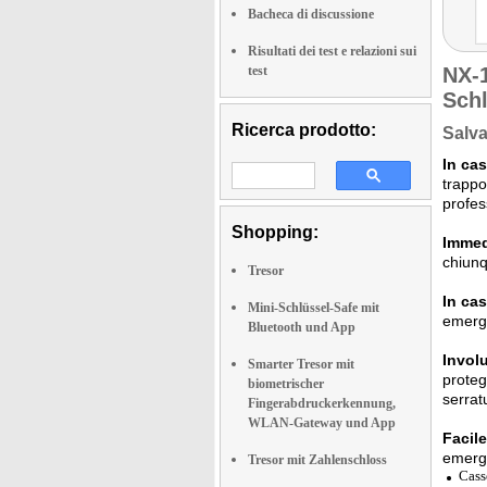
Bacheca di discussione
Risultati dei test e relazioni sui
test
NX-
Sch
Ricerca prodotto:
Salva
In ca
trappo
profes
Shopping:
Immed
chiunq
Tresor
In cas
Mini-Schlüssel-Safe mit
emerge
Bluetooth und App
Involu
Smarter Tresor mit
proteg
biometrischer
serrat
Fingerabdruckerkennung,
WLAN-Gateway und App
Facil
emerge
Tresor mit Zahlenschloss
Cass