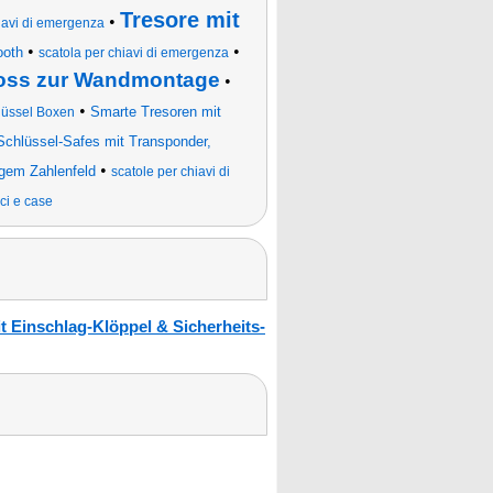
Tresore mit
•
hiavi di emergenza
•
•
ooth
scatola per chiavi di emergenza
loss zur Wandmontage
•
•
Smarte Tresoren mit
lüssel Boxen
Schlüssel-Safes mit Transponder,
•
igem Zahlenfeld
scatole per chiavi di
ci e case
t Einschlag-Klöppel & Sicherheits-