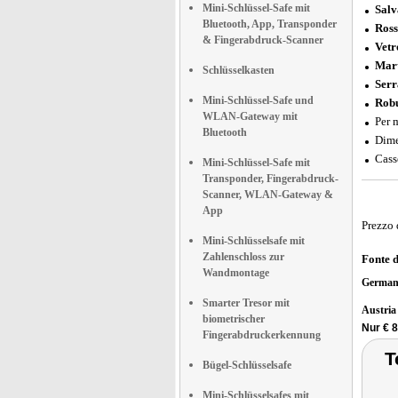
Mini-Schlüssel-Safe mit
Salv
Bluetooth, App, Transponder
Ross
& Fingerabdruck-Scanner
Vetr
Mart
Schlüsselkasten
Serr
Mini-Schlüssel-Safe und
Robu
WLAN-Gateway mit
Per 
Bluetooth
Dime
Cass
Mini-Schlüssel-Safe mit
Transponder, Fingerabdruck-
Scanner, WLAN-Gateway &
App
Prezzo 
Mini-Schlüsselsafe mit
Zahlenschloss zur
Fonte 
Wandmontage
German
Smarter Tresor mit
Austri
biometrischer
Nur € 
Fingerabdruckerkennung
T
Bügel-Schlüsselsafe
Mini-Schlüsselsafes mit