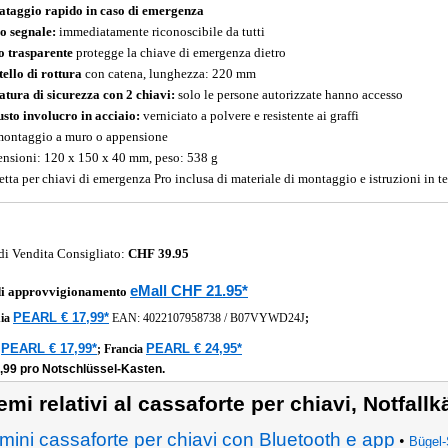
ataggio rapido in caso di emergenza
o segnale:
immediatamente riconoscibile da tutti
o trasparente
protegge la chiave di emergenza dietro
ello di rottura
con catena, lunghezza: 220 mm
atura di sicurezza con 2 chiavi:
solo le persone autorizzate hanno accesso
sto involucro in acciaio:
verniciato a polvere e resistente ai graffi
montaggio a muro o appensione
nsioni: 120 x 150 x 40 mm, peso: 538 g
etta per chiavi di emergenza Pro inclusa di materiale di montaggio e istruzioni in t
di Vendita Consigliato:
CHF 39.95
eMall CHF 21.95*
di approvvigionamento
PEARL € 17,99*
ia
EAN:
4022107958738
/
B07VYWD24J
;
PEARL € 17,99*
PEARL € 24,95*
a
;
Francia
8,99 pro Notschlüssel-Kasten.
emi relativi al cassaforte per chiavi, Notfall
mini cassaforte per chiavi con Bluetooth e app
•
Bügel-