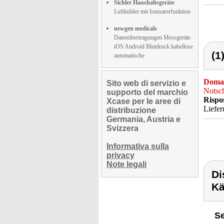
Sichler Haushaltsgeräte
Luftkühler mit Ionisatorfunktion
newgen medicals
Datenübertragungen Messgeräte
iOS Android Blutdruck kabellose
(1
automatische
Doma
Sito web di servizio e
Notsch
supporto del marchio
Rispo
Xcase per le aree di
Liefer
distribuzione
Germania, Austria e
Svizzera
Informativa sulla
privacy
Note legali
Di
Kä
Se