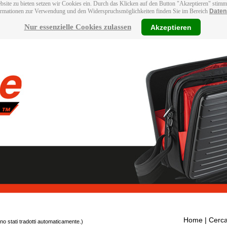
bsite zu bieten setzen wir Cookies ein. Durch das Klicken auf den Button "Akzeptieren" stim
ormationen zur Verwendung und den Widerspruchsmöglichkeiten finden Sie im Bereich
Daten
Nur essenzielle Cookies zulassen
Akzeptieren
Home
| Cerca
ono stati tradotti automaticamente.)