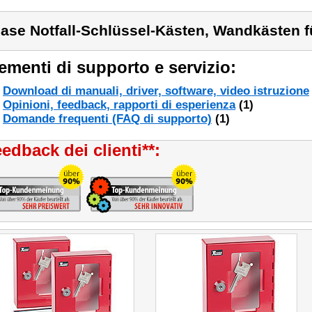
ase Notfall-Schlüssel-Kästen, Wandkästen fü
ementi di supporto e servizio:
Download di manuali, driver, software, video istruzione
Opinioni, feedback, rapporti di esperienza
(1)
Domande frequenti (FAQ di supporto)
(1)
edback dei clienti**: