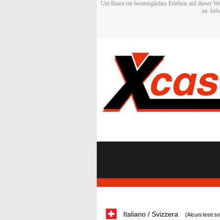
Um Ihnen ein bestmögliches Erlebnis auf dieser We
zu. Inf
Italiano / Svizzera
(Alcuni testi s