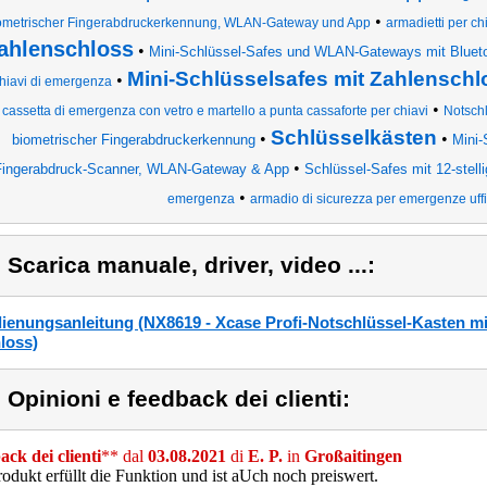
•
ometrischer Fingerabdruckerkennung, WLAN-Gateway und App
armadietti per c
ahlenschloss
•
Mini-Schlüssel-Safes und WLAN-Gateways mit Bluet
Mini-Schlüsselsafes mit Zahlensch
•
hiavi di emergenza
•
cassetta di emergenza con vetro e martello a punta cassaforte per chiavi
Notsch
Schlüsselkästen
•
•
biometrischer Fingerabdruckerkennung
Mini-
•
Fingerabdruck-Scanner, WLAN-Gateway & App
Schlüssel-Safes mit 12-stell
•
emergenza
armadio di sicurezza per emergenze uffi
) Scarica manuale, driver, video ...:
ienungsanleitung (NX8619 - Xcase Profi-Notschlüssel-Kasten mi
loss)
) Opinioni e feedback dei clienti:
ck dei clienti
** dal
03.08.2021
di
E. P.
in
Großaitingen
odukt erfüllt die Funktion und ist aUch noch preiswert.