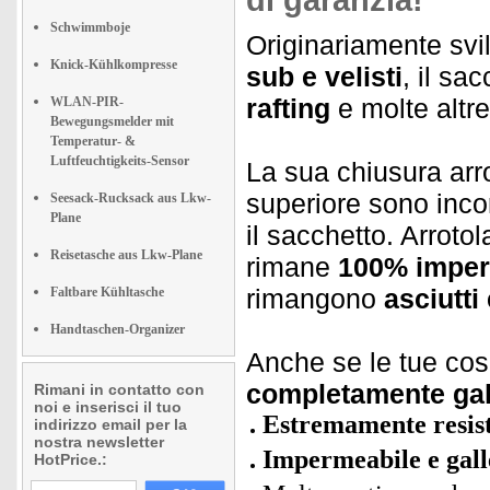
di garanzia!
Schwimmboje
Originariamente svi
Knick-Kühlkompresse
sub e velisti
, il sa
rafting
e molte altr
WLAN-PIR-
Bewegungsmelder mit
Temperatur- &
Luftfeuchtigkeits-Sensor
La sua chiusura arr
superiore sono inco
Seesack-Rucksack aus Lkw-
Plane
il sacchetto. Arrotol
Reisetasche aus Lkw-Plane
rimane
100% imper
rimangono
asciutti 
Faltbare Kühltasche
Handtaschen-Organizer
Anche se le tue cos
completamente gal
Rimani in contatto con
noi e inserisci il tuo
Estremamente resist
indirizzo email per la
nostra newsletter
Impermeabile e gall
HotPrice.: