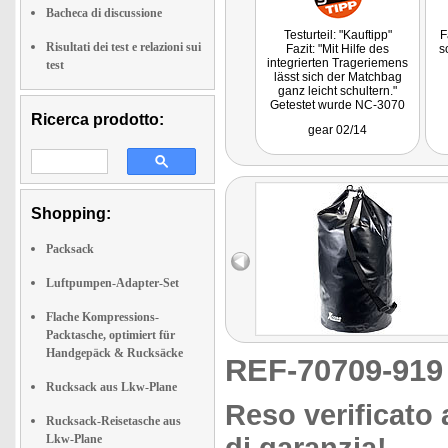
Bacheca di discussione
Testurteil: "Kauftipp"
F
Risultati dei test e relazioni sui
Fazit: "Mit Hilfe des
s
integrierten Trageriemens
test
lässt sich der Matchbag
ganz leicht schultern."
Getestet wurde NC-3070
Ricerca prodotto:
gear 02/14
Shopping:
Packsack
Luftpumpen-Adapter-Set
Flache Kompressions-
Packtasche, optimiert für
Handgepäck & Rucksäcke
REF-70709-91
Rucksack aus Lkw-Plane
Reso verificato 
Rucksack-Reisetasche aus
Lkw-Plane