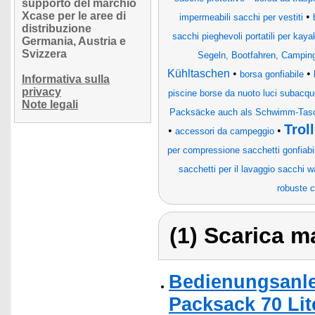
supporto del marchio
Xcase per le aree di
•
impermeabili sacchi per vestiti
distribuzione
sacchi pieghevoli portatili per kay
Germania, Austria e
Svizzera
Segeln, Bootfahren, Campin
Kühltaschen
•
•
borsa gonfiabile
Informativa sulla
privacy
piscine borse da nuoto luci subacq
Note legali
Packsäcke auch als Schwimm-Tasc
Trol
•
•
accessori da campeggio
per compressione sacchetti gonfiabili
sacchetti per il lavaggio sacchi 
robuste c
(1) Scarica ma
Bedienungsanle
Packsack 70 Lit