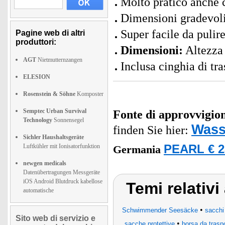
Molto pratico anche
Dimensioni gradevoli:
Super facile da pulir
Pagine web di altri
produttori:
Dimensioni:
Altezza 
AGT
Nietmutternzangen
Inclusa cinghia di tra
ELESION
Rosenstein & Söhne
Komposter
Semptec Urban Survival
Fonte di approvvigi
Technology
Sonnensegel
Wass
finden Sie hier:
Sichler Haushaltsgeräte
Luftkühler mit Ionisatorfunktion
PEARL € 2
Germania
newgen medicals
Datenübertragungen Messgeräte
iOS Android Blutdruck kabellose
Temi relativ
automatische
•
Schwimmender Seesäcke
sacchi
Sito web di servizio e
•
sacche protettive
borsa da trasp