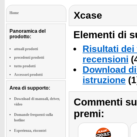
Xcase
Home
Panoramica del
Elementi di s
prodotto:
Risultati dei
attuali prodotti
recensioni
(
precedenti prodotti
tutto prodotti
Download di 
Accessori prodotti
istruzione
(1
Area di supporto:
Commenti sull
Download di manuali, driver,
video
premi:
Domande frequenti sulla
hotline
Esperienza, riscontri