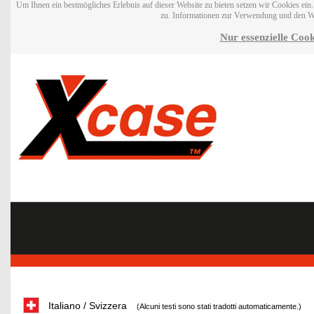
Um Ihnen ein bestmögliches Erlebnis auf dieser Website zu bieten setzen wir Cookies ei
zu. Informationen zur Verwendung und den W
Nur essenzielle Cook
Italiano / Svizzera
(Alcuni testi sono stati tradotti automaticamente.)