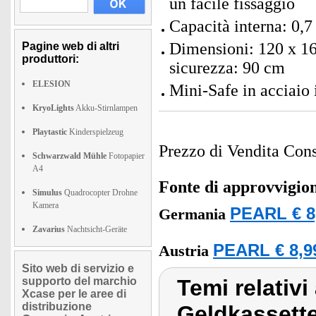
un facile fissaggio
Capacità interna: 0,7 
Dimensioni: 120 x 16
Pagine web di altri
produttori:
sicurezza: 90 cm
ELESION
Mini-Safe in acciaio 
KryoLights
Akku-Stirnlampen
Playtastic
Kinderspielzeug
Prezzo di Vendita Cons
Schwarzwald Mühle
Fotopapier
A4
Fonte di approvvigi
Simulus
Quadrocopter Drohne
Kamera
PEARL € 8
Germania
Zavarius
Nachtsicht-Geräte
PEARL € 8,9
Austria
Sito web di servizio e
supporto del marchio
Temi relativi
Xcase per le aree di
distribuzione
Geldkassett