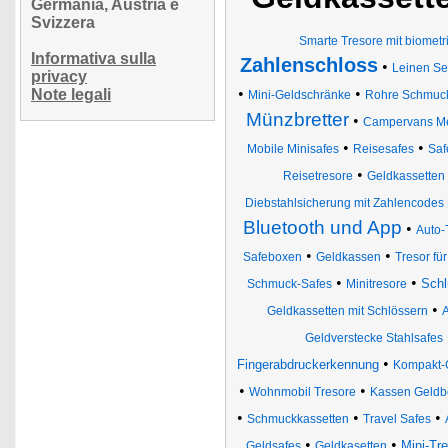
Germania, Austria e
Svizzera
Smarte Tresore mit biome
Informativa sulla
Zahlenschloss
•
Leinen Se
privacy
•
•
Note legali
Mini-Geldschränke
Rohre Schmuckk
Münzbretter
•
Campervans Met
•
•
Mobile Minisafes
Reisesafes
Saf
•
Reisetresore
Geldkassetten
Diebstahlsicherung mit Zahlencodes 
Bluetooth und App
•
Auto-
•
•
Safeboxen
Geldkassen
Tresor fü
•
•
Schl
Schmuck-Safes
Minitresore
•
Geldkassetten mit Schlössern
A
Geldverstecke Stahlsafes
•
Fingerabdruckerkennung
Kompakt-
•
•
Wohnmobil Tresore
Kassen Geldb
•
•
•
Schmuckkassetten
Travel Safes
•
•
Mini-Tr
Geldsafes
Geldkasetten