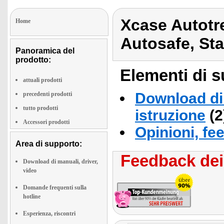
Xcase Autotre
Home
Autosafe, Sta
Panoramica del
prodotto:
Elementi di s
attuali prodotti
Download di 
precedenti prodotti
tutto prodotti
istruzione
(2
Accessori prodotti
Opinioni, fe
Area di supporto:
Feedback dei 
Download di manuali, driver,
video
Domande frequenti sulla
hotline
Esperienza, riscontri