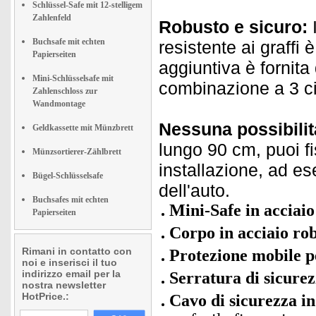
Schlüssel-Safe mit 12-stelligem
Zahlenfeld
Robusto e sicuro:
I
Buchsafe mit echten
resistente ai graffi 
Papierseiten
aggiuntiva è fornita
Mini-Schlüsselsafe mit
combinazione a 3 ci
Zahlenschloss zur
Wandmontage
Nessuna possibilità
Geldkassette mit Münzbrett
lungo 90 cm, puoi fi
Münzsortierer-Zählbrett
installazione, ad es
Bügel-Schlüsselsafe
dell'auto.
Buchsafes mit echten
Mini-Safe in acciaio
Papierseiten
Corpo in acciaio ro
Rimani in contatto con
Protezione mobile pe
noi e inserisci il tuo
indirizzo email per la
Serratura di sicure
nostra newsletter
HotPrice.:
Cavo di sicurezza in