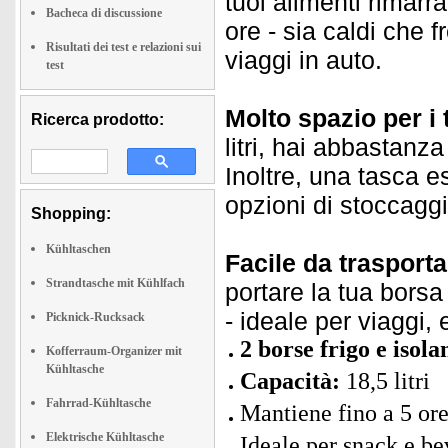
tuoi alimenti rimarr
Bacheca di discussione
ore - sia caldi che 
Risultati dei test e relazioni sui
viaggi in auto.
test
Molto spazio per i 
Ricerca prodotto:
litri, hai abbastanza
Inoltre, una tasca e
opzioni di stoccaggio
Shopping:
Kühltaschen
Facile da trasporta
Strandtasche mit Kühlfach
portare la tua bors
- ideale per viaggi, 
Picknick-Rucksack
2 borse frigo e isola
Kofferraum-Organizer mit
Kühltasche
Capacità:
18,5 litri
Fahrrad-Kühltasche
Mantiene fino a 5 ore
Elektrische Kühltasche
Ideale per snack e b