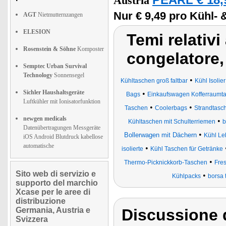
PEARL € 18,
Austria
Nur € 9,49 pro Kühl- &
AGT
Nietmutternzangen
ELESION
Temi relativi
Rosenstein & Söhne
Komposter
congelatore,
Semptec Urban Survival
Technology
Sonnensegel
•
Kühltaschen groß faltbar
Kühl Isolie
Sichler Haushaltsgeräte
•
Bags
Einkaufswagen Kofferraumta
Luftkühler mit Ionisatorfunktion
•
•
Taschen
Coolerbags
Strandtasc
newgen medicals
•
Kühltaschen mit Schulterriemen
b
Datenübertragungen Messgeräte
•
Bollerwagen mit Dächern
Kühl Le
iOS Android Blutdruck kabellose
automatische
•
isolierte
Kühl Taschen für Getränke
•
Thermo-Picknickkorb-Taschen
Fre
Sito web di servizio e
•
Kühlpacks
borsa 
supporto del marchio
Xcase per le aree di
distribuzione
Germania, Austria e
Discussione 
Svizzera