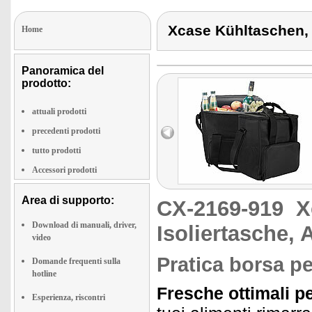
Xcase Kühltaschen, 
Home
Panoramica del
prodotto:
attuali prodotti
precedenti prodotti
tutto prodotti
Accessori prodotti
Area di supporto:
CX-2169-919
X
Download di manuali, driver,
Isoliertasche,
video
Pratica borsa pe
Domande frequenti sulla
hotline
Fresche ottimali p
Esperienza, riscontri