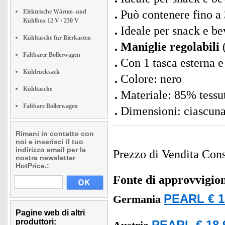
Elektrische Wärme- und
Può contenere fino a 
Kühlbox 12 V / 230 V
Ideale per snack e b
Kühltasche für Bierkasten
Maniglie regolabili
(
Faltbarer Bollerwagen
Con 1 tasca esterna e 
Kühlrucksack
Colore: nero
Kühltasche
Materiale: 85% tessu
Faltbare Bollerwagen
Dimensioni: ciascuna
Rimani in contatto con
noi e inserisci il tuo
indirizzo email per la
Prezzo di Vendita Cons
nostra newsletter
HotPrice.:
Fonte di approvvigi
PEARL € 1
Germania
Pagine web di altri
produttori: