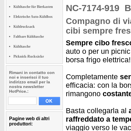
NC-7174-919
B
Kühltasche für Bierkasten
Elektrische Auto-Kühlbox
Compagno di via
Kühlrucksack
cibi sempre fres
Faltbare Kühltasche
Sempre cibo fresco
Kühltasche
auto o per un picnic
Picknick-Rucksäcke
borsa frigo elettrica!
Rimani in contatto con
Completamente
sen
noi e inserisci il tuo
indirizzo email per la
efficacia: con la bor
nostra newsletter
HotPrice.:
rimangono
costant
Basta collegarla al
raffreddato a temp
Pagine web di altri
produttori:
viaggio verso le vac