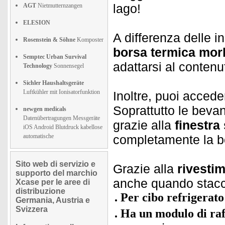
lago!
AGT
Nietmutternzangen
ELESION
A differenza delle in
Rosenstein & Söhne
Komposter
borsa termica mor
Semptec Urban Survival
adattarsi al contenu
Technology
Sonnensegel
Sichler Haushaltsgeräte
Luftkühler mit Ionisatorfunktion
Inoltre, puoi accede
Soprattutto le beva
newgen medicals
Datenübertragungen Messgeräte
grazie alla
finestra
iOS Android Blutdruck kabellose
automatische
completamente la b
Sito web di servizio e
Grazie alla
rivesti
supporto del marchio
anche quando stacch
Xcase per le aree di
distribuzione
Per cibo refrigerato
Germania, Austria e
Svizzera
Ha un modulo di ra