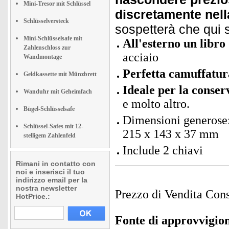
Mini-Tresor mit Schlüssel
discretamente nella
Schlüsselversteck
sospetterà che qui 
Mini-Schlüsselsafe mit
All'esterno un libro 
Zahlenschloss zur
acciaio
Wandmontage
Perfetta camuffatur
Geldkassette mit Münzbrett
Ideale per la conser
Wanduhr mit Geheimfach
e molto altro.
Bügel-Schlüsselsafe
Dimensioni generose
Schlüssel-Safes mit 12-
215 x 143 x 37 mm
stelligem Zahlenfeld
Include 2 chiavi
Rimani in contatto con
noi e inserisci il tuo
indirizzo email per la
nostra newsletter
Prezzo di Vendita Cons
HotPrice.:
Fonte di approvvigi