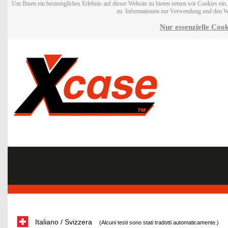
Um Ihnen ein bestmögliches Erlebnis auf dieser Website zu bieten setzen wir Cookies ei
zu. Informationen zur Verwendung und den W
Nur essenzielle Cook
Italiano / Svizzera
(Alcuni testi sono stati tradotti automaticamente.)