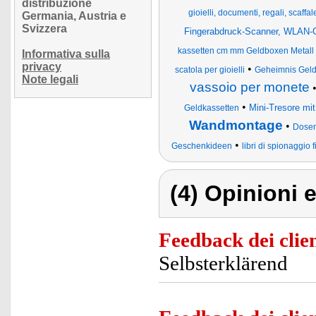
distribuzione
gioielli, documenti, regali, scaffal
Germania, Austria e
Svizzera
Fingerabdruck-Scanner, WLAN-
kassetten cm mm Geldboxen Metall
Informativa sulla
privacy
•
scatola per gioielli
Geheimnis Geld
Note legali
vassoio per monete
•
Mini-Tresore mi
Geldkassetten
Wandmontage
•
Dosen
•
Geschenkideen
libri di spionaggio f
(4) Opinioni e
Feedback dei clien
Selbsterklärend