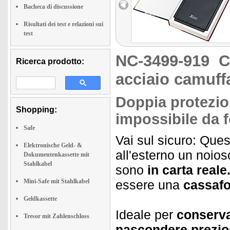
Bacheca di discussione
Risultati dei test e relazioni sui
test
NC-3499-919
C
Ricerca prodotto:
acciaio camuff
Doppia protezio
Shopping:
impossibile da 
Safe
Vai sul sicuro: Que
Elektronische Geld- &
all'esterno un noios
Dokumentenkassette mit
Stahlkabel
sono
in carta reale
Mini-Safe mit Stahlkabel
essere una
cassafo
Geldkassette
Ideale per
conserva
Tresor mit Zahlenschloss
nascondere preziosi