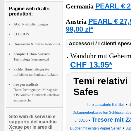
PEARL € 2
Germania
Pagine web di altri
produttori:
PEARL € 27,
Austria
AGT
Nietmutternzangen
99,00 zł*
ELESION
Accessori / I clienti sp
Rosenstein & Söhne
Komposter
Semptec Urban Survival
Wanduhr mit Geheim
Technology
Sonnensegel
CHF 13.95*
Sichler Haushaltsgeräte
Luftkühler mit Ionisatorfunktion
Temi relativi
newgen medicals
Safes
Datenübertragungen Messgeräte
iOS Android Blutdruck kabellose
automatische
•
B
libro cassaforte finti libri
Dokumentenkassetten Schlüssel abs
Sito web di servizio e
Tresore mit Z
•
und App
supporto del marchio
Xcase per le aree di
•
Bücher mit echten Papier Seiten
Buc