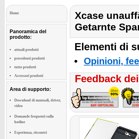
Xcase unauff
Home
Getarnte Spa
Panoramica del
prodotto:
Elementi di s
attuali prodotti
Opinioni, fe
precedenti prodotti
tutto prodotti
Feedback dei 
Accessori prodotti
Area di supporto:
Download di manuali, driver,
video
Domande frequenti sulla
hotline
Esperienza, riscontri