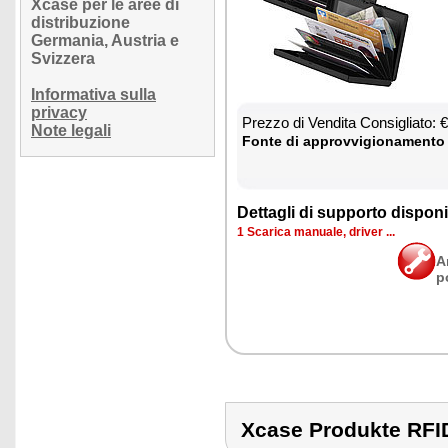
Xcase per le aree di
distribuzione
Germania, Austria e
Svizzera
Informativa sulla
privacy
Prez­zo di Ven­di­ta Con­si­glia­to:
Note legali
Fon­te di ap­prov­vi­gio­na­men­to
Det­ta­gli di sup­por­to di­spo­ni­b
1 Sca­ri­ca ma­nua­le, dri­ver ...
A
p
Xcase Produkte RF