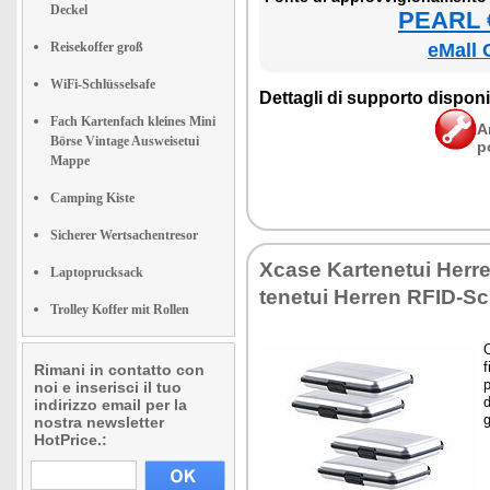
Deckel
PEARL €
Reisekoffer groß
eMall 
WiFi-Schlüsselsafe
Det­ta­gli di sup­por­to di­spo­ni­b
Fach Kartenfach kleines Mini
A
Börse Vintage Ausweisetui
p
Mappe
Camping Kiste
Sicherer Wertsachentresor
Xca­se Kar­te­ne­tui Her­
Laptoprucksack
te­ne­tui Her­ren RFID-Sc
Trolley Koffer mit Rollen
O
f
Rimani in contatto con
p
noi e inserisci il tuo
d
indirizzo email per la
g
nostra newsletter
HotPrice.: