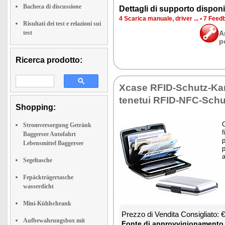
Bacheca di discussione
Det­ta­gli di sup­por­to di­spo­ni­b
4 Sca­ri­ca ma­nua­le, dri­ver ...
•
7 Feed­b
Risultati dei test e relazioni sui
test
A
p
Ricerca prodotto:
Xca­se RFID-Schu­tz-Kar­t
te­ne­tui RFID-NFC-Schu
Shopping:
O
Stromversorgung Getränk
f
Baggersee Autofahrt
p
Lebensmittel Baggersee
p
a
Segeltasche
Fepäckträgertasche
wasserdicht
Mini-Kühlschrank
Prez­zo di Ven­di­ta Con­si­glia­to:
Aufbewahrungsbox mit
Fon­te di ap­prov­vi­gio­na­men­to