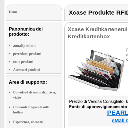
Xcase Produkte RF
Home
Xca­se Kre­di­t­kar­te­ne­t
Panoramica del
prodotto:
Kre­di­t­kar­ten­box
attuali prodotti
P
precedenti prodotti
c
d
tutto prodotti
Accessori prodotti
Area di supporto:
Download di manuali, driver,
video
Prez­zo di Ven­di­ta Con­si­glia­to:
Fon­te di ap­prov­vi­gio­na­men­to
Domande frequenti sulla
PEARL 
hotline
eMall 
Esperienza, riscontri