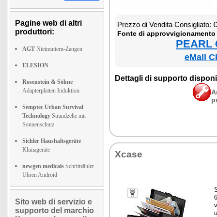
Pagine web di altri
Prez­zo di Ven­di­ta Con­si­glia­to:
produttori:
Fon­te di ap­prov­vi­gio­na­men­to
PEARL €
AGT
Nietmuttern-Zangen
eMall C
ELESION
Det­ta­gli di sup­por­to di­spo­ni­b
Rosenstein & Söhne
Adapterplatten Induktion
A
p
Semptec Urban Survival
Technology
Strandzelte mit
Sonnenschutz
Sichler Haushaltsgeräte
Klimageräte
Xca­se
newgen medicals
Schrittzähler
Uhren Android
6
Sito web di servizio e
v
supporto del marchio
u