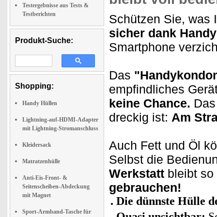
Testergebnisse aus Tests &
Testberichten
Schützen Sie, was
sicher dank Handy
Produkt-Suche:
Smartphone verzich
Das
"Handykondo
Shopping:
empfindliches Gerä
keine Chance.
Das 
Handy Hüllen
dreckig ist:
Am Stra
Lightning-auf-HDMI-Adapter
mit Lightning-Stromanschluss
Auch Fett und Öl kö
Kleidersack
Selbst die Bedienu
Matratzenhülle
Werkstatt
bleibt s
Anti-Eis-Front- &
gebrauchen!
Seitenscheiben-Abdeckung
mit Magnet
Die dünnste Hülle d
Sport-Armband-Tasche für
Quasi unsichtbar:
Sc