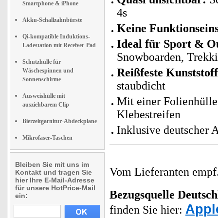
Smartphone & iPhone
4s
Akku-Schallzahnbürste
Keine Funktionsein
Qi-kompatible Induktions-
Ideal für Sport & 
Ladestation mit Receiver-Pad
Snowboarden, Trekki
Schutzhülle für
Reißfeste Kunststoff
Wäschespinnen und
Sonnenschirme
staubdicht
Ausweishülle mit
Mit einer Folienhüll
ausziehbarem Clip
Klebestreifen
Bierzeltgarnitur-Abdeckplane
Inklusive deutscher 
Mikrofaser-Taschen
Bleiben Sie mit uns im
Vom Lieferanten emp
Kontakt und tragen Sie
hier Ihre E-Mail-Adresse
für unsere HotPrice-Mail
Bezugsquelle
Deutsch
ein:
Appl
finden Sie hier: