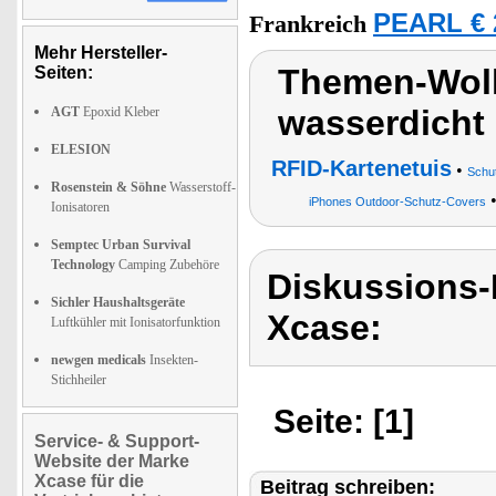
PEARL € 
Frankreich
Mehr Hersteller-
Themen-Wolk
Seiten:
wasserdicht 
AGT
Epoxid Kleber
ELESION
RFID-Kartenetuis
•
Schut
Rosenstein & Söhne
Wasserstoff-
iPhones Outdoor-Schutz-Covers
Ionisatoren
Semptec Urban Survival
Technology
Camping Zubehöre
Diskussions
Sichler Haushaltsgeräte
Xcase:
Luftkühler mit Ionisatorfunktion
newgen medicals
Insekten-
Stichheiler
Seite: [1]
Service- & Support-
Website der Marke
Xcase für die
Beitrag schreiben: