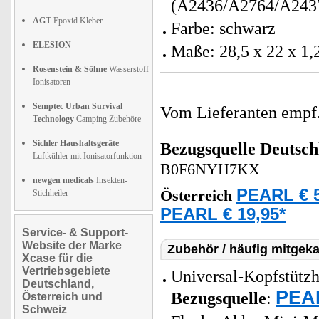
(A2436/A2764/A243
AGT
Epoxid Kleber
Farbe: schwarz
ELESION
Maße: 28,5 x 22 x 1,
Rosenstein & Söhne
Wasserstoff-
Ionisatoren
Semptec Urban Survival
Vom Lieferanten emp
Technology
Camping Zubehöre
Sichler Haushaltsgeräte
Bezugsquelle
Deutsch
Luftkühler mit Ionisatorfunktion
B0F6NYH7KX
newgen medicals
Insekten-
PEARL € 5
Österreich
Stichheiler
PEARL € 19,95*
Service- & Support-
Website der Marke
Zubehör / häufig mitgeka
Xcase für die
Vertriebsgebiete
Universal-Kopfstützha
Deutschland,
PEAR
Bezugsquelle
:
Österreich und
Schweiz