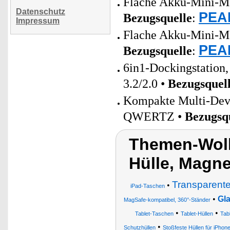
Flache Akku-Mini-Ma
Datenschutz
PEAR
Bezugsquelle
:
Impressum
Flache Akku-Mini-Ma
PEAR
Bezugsquelle
:
6in1-Dockingstatio
3.2/2.0 •
Bezugsquel
Kompakte Multi-Devic
QWERTZ •
Bezugsq
Themen-Wolk
Hülle, Magne
Transparente
•
iPad-Taschen
•
Gla
MagSafe-kompatibel, 360°-Ständer
•
•
Tablet-Taschen
Tablet-Hüllen
Tab
•
Schutzhüllen
Stoßfeste Hüllen für iPho