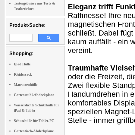
Testergebnisse aus Tests &
Eleganz trifft Funk
Testberichten
Raffinesse! Ihre neu
magnetischen Front
Produkt-Suche:
schließt. Dabei fügt
kaum auffällt - ein
vereint.
Shopping:
Ipad Hülle
Traumhafte Vielseiti
Kleidersack
oder die Freizeit, d
Zwei flexible Stand
Matratzenhülle
Handumdrehen in ein
Gartenstuhl-Abdeckplane
komfortables Displa
Wasserdichte Schutzhülle für
speziellen Magnet-La
iPad & Tablet
Stelle - immer griff
Schutzhülle für Tablet-PC
Gartentisch-Abdeckplane