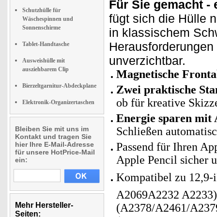
Für Sie gemacht - 
Schutzhülle für
fügt sich die Hülle n
Wäschespinnen und
Sonnenschirme
in klassischem Schwa
Herausforderungen d
Tablet-Handtasche
unverzichtbar.
Ausweishülle mit
ausziehbarem Clip
Magnetische Front
Bierzeltgarnitur-Abdeckplane
Zwei praktische St
ob für kreative Skiz
Elektronik-Organizertaschen
Energie sparen mit 
Bleiben Sie mit uns im
Schließen automatis
Kontakt und tragen Sie
hier Ihre E-Mail-Adresse
Passend für Ihren App
für unsere HotPrice-Mail
Apple Pencil sicher u
ein:
Kompatibel zu 12,9-
A2069A2232 A2233), 
Mehr Hersteller-
(A2378/A2461/A2379/
Seiten: