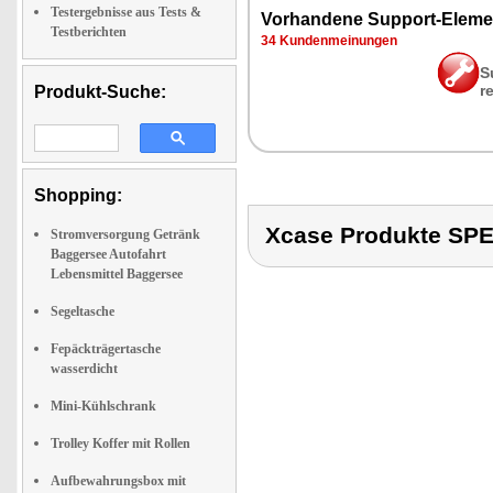
Testergebnisse aus Tests &
Vor­han­de­ne Sup­port-Ele­me
Testberichten
34 Kun­den­mei­nun­gen
S
r
Produkt-Suche:
Shopping:
Xcase Produkte S
Stromversorgung Getränk
Baggersee Autofahrt
Lebensmittel Baggersee
Segeltasche
Fepäckträgertasche
wasserdicht
Mini-Kühlschrank
Trolley Koffer mit Rollen
Aufbewahrungsbox mit