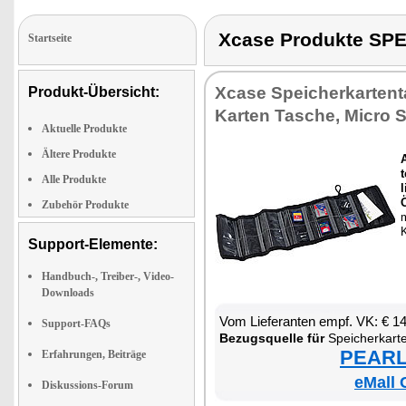
Xcase Produkte S
Startseite
Xca­se Spei­cher­kar­ten­
Produkt-Übersicht:
Kar­ten Ta­sche, Mi­cro
Aktuelle Produkte
Ältere Produkte
A
Alle Produkte
l
Zubehör Produkte
m
K
Support-Elemente:
Handbuch-, Treiber-, Video-
Downloads
Vom Lie­fe­ran­ten empf. VK: € 1
Support-FAQs
Be­zugs­quel­le für
Spei­cher­kar­t
PEARL 
Erfahrungen, Beiträge
eMall 
Diskussions-Forum