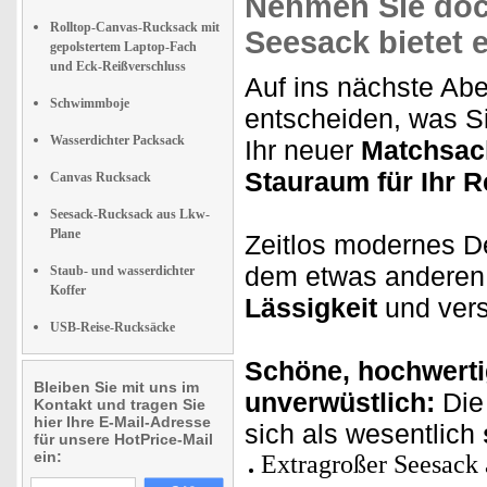
Nehmen Sie doch
Rolltop-Canvas-Rucksack mit
Seesack bietet e
gepolstertem Laptop-Fach
und Eck-Reißverschluss
Auf ins nächste Abe
Schwimmboje
entscheiden, was Si
Wasserdichter Packsack
Ihr neuer
Matchsac
Stauraum für Ihr 
Canvas Rucksack
Seesack-Rucksack aus Lkw-
Plane
Zeitlos modernes D
dem etwas anderen 
Staub- und wasserdichter
Koffer
Lässigkeit
und vers
USB-Reise-Rucksäcke
Schöne, hochwerti
Bleiben Sie mit uns im
unverwüstlich:
Die
Kontakt und tragen Sie
hier Ihre E-Mail-Adresse
sich als wesentlich
für unsere HotPrice-Mail
ein:
Extragroßer Seesack