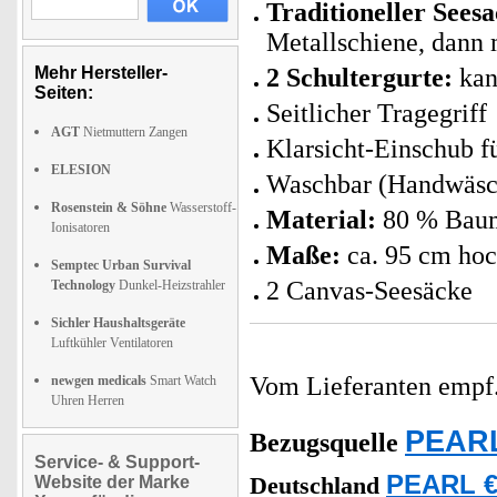
Traditioneller Sees
Metallschiene, dann 
Mehr Hersteller-
2 Schultergurte:
kan
Seiten:
Seitlicher Tragegriff
AGT
Nietmuttern Zangen
Klarsicht-Einschub f
ELESION
Waschbar (Handwäsc
Rosenstein & Söhne
Wasserstoff-
Material:
80 % Baum
Ionisatoren
Maße:
ca. 95 cm hoc
Semptec Urban Survival
2 Canvas-Seesäcke
Technology
Dunkel-Heizstrahler
Sichler Haushaltsgeräte
Luftkühler Ventilatoren
Vom Lieferanten emp
newgen medicals
Smart Watch
Uhren Herren
PEARL
Bezugsquelle
Service- & Support-
PEARL €
Website der Marke
Deutschland