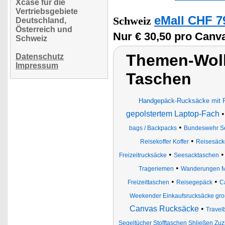
Xcase für die
Vertriebsgebiete
eMall CHF 7
Schweiz
Deutschland,
Österreich und
Nur € 30,50 pro Canv
Schweiz
Themen-Wolk
Datenschutz
Impressum
Taschen
Handgepäck-Rucksäcke mit 
gepolstertem Laptop-Fach
•
bags / Backpacks
Bundeswehr S
•
Reisekoffer Koffer
Reisesäck
•
Freizeitrucksäcke
Seesacktaschen
•
Trageriemen
Wanderungen Mil
•
•
Freizeittaschen
Reisegepäck
C
Weekender Einkaufsrucksäcke gr
Canvas Rucksäcke
•
Travel
Segeltücher Stofftaschen Shließen Zuz