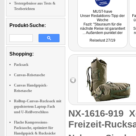
Testergebnisse aus Tests &
Testberichten
MUST-have
Unser Redaktions-Tipp der
Fa
Woche
ü
Fazit: "Stauraum für die
Produkt-Suche:
nächste Reise ist garantiert
S
... Außerdem punktet der
r
Rucksack mit einem
Reiselust 27/19
hochwertigen und robusten
Material. Sein schlichtes
und modernes Design
nä
Shopping:
macht ihn zum idealen
e
Reisepartner für jeden."
G
Packsack
Canvas-Reisetasche
Canvas Handgepäck-
Reisetasche
Rolltop-Canvas-Rucksack mit
gepolstertem Laptop-Fach
NX-1616-919
X
und U-Reißverschluss
Freizeit-Rucks
Flache Kompressions-
Packtasche, optimiert für
Handgepäck & Rucksäcke