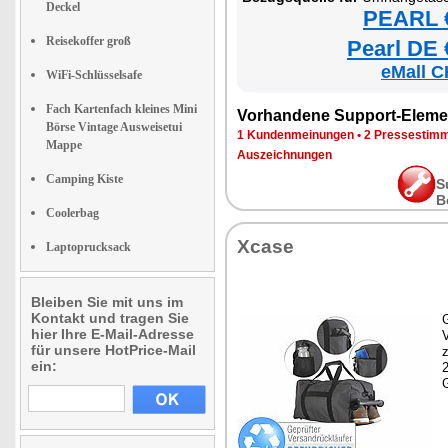
Deckel
PEARL €
Reisekoffer groß
Pearl DE 
eMall C
WiFi-Schlüsselsafe
Fach Kartenfach kleines Mini
Vorhandene Support-Eleme
Börse Vintage Ausweisetui
1 Kundenmeinungen
•
2 Pressestim
Mappe
Auszeichnungen
Camping Kiste
S
B
Coolerbag
Xcase
Laptoprucksack
Bleiben Sie mit uns im
Kontakt und tragen Sie
G
hier Ihre E-Mail-Adresse
für unsere HotPrice-Mail
z
ein: