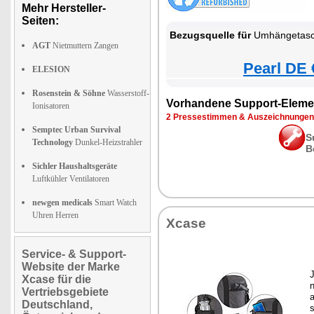
Mehr Hersteller-
Seiten:
Bezugsquelle für
Umhängetasc
AGT
Nietmuttern Zangen
Pearl DE 
ELESION
Rosenstein & Söhne
Wasserstoff-
Vorhandene Support-Eleme
Ionisatoren
2 Pressestimmen & Auszeichnungen
Semptec Urban Survival
S
Technology
Dunkel-Heizstrahler
B
Sichler Haushaltsgeräte
Luftkühler Ventilatoren
newgen medicals
Smart Watch
Uhren Herren
Xcase
Service- & Support-
Website der Marke
J
Xcase für die
n
Vertriebsgebiete
a
Deutschland,
s