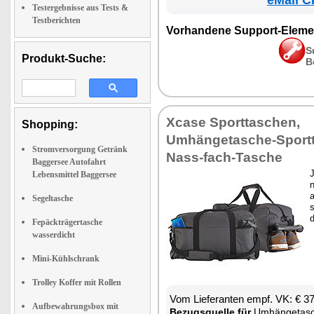
eMall C
Testergebnisse aus Tests &
Testberichten
Vorhandene Support-Eleme
S
Produkt-Suche:
B
Xcase Sporttaschen,
Shopping:
Umhängetasche-Sportt
Stromversorgung Getränk
Nass-fach-Tasche
Baggersee Autofahrt
J
Lebensmittel Baggersee
n
a
Segeltasche
s
Fepäckträgertasche
wasserdicht
Mini-Kühlschrank
Trolley Koffer mit Rollen
Vom Lieferanten empf. VK: € 3
Aufbewahrungsbox mit
Bezugsquelle für
Umhängetasc