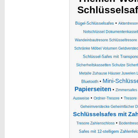
Schlüsselsaf
•
Bügel-Schlüsselsafes
Aktentresor
Notschlüssel Dokumentenkassett
Wandeinbautresore Schlüsseltresore
Schränke Möbel Volumen Geldverste
Schlüssel-Safes mit Transpon
Sicherheitskassetten Schutze Sicherh
Metalle Zuhause Häuser Juwelen L
Mini-Schlüss
•
Bluetooth
Papierseiten
•
Zimmersafes
•
•
Ausweise
Ordner-Tresore
Tresore
Geheimverstecke Geheimfächer 
Schlüsselsafes mit Z
•
Tresore Zahlenschloss
Bodentreso
Safes mit 12-stelligem Zahlenfel