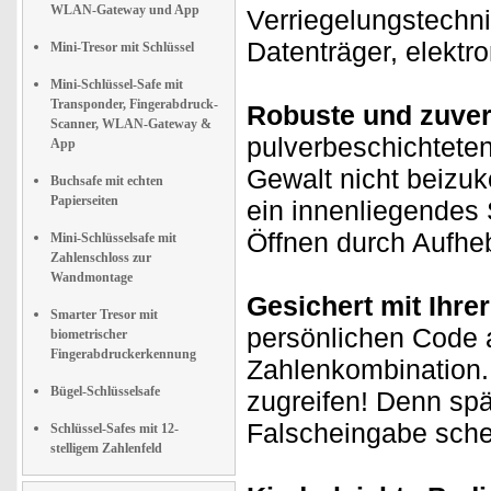
WLAN-Gateway und App
Verriegelungstechn
Datenträger, elektro
Mini-Tresor mit Schlüssel
Mini-Schlüssel-Safe mit
Transponder, Fingerabdruck-
Robuste und zuver
Scanner, WLAN-Gateway &
pulverbeschichteten
App
Gewalt nicht beiz
Buchsafe mit echten
Papierseiten
ein innenliegendes
Öffnen durch Aufhe
Mini-Schlüsselsafe mit
Zahlenschloss zur
Wandmontage
Gesichert mit Ihre
Smarter Tresor mit
persönlichen Code a
biometrischer
Fingerabdruckerkennung
Zahlenkombination.
Bügel-Schlüsselsafe
zugreifen! Denn spä
Falscheingabe schei
Schlüssel-Safes mit 12-
stelligem Zahlenfeld