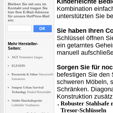
Kinderleichte Bed
Bleiben Sie mit uns im
Kombination einfac
Kontakt und tragen Sie
hier Ihre E-Mail-Adresse
unterstützten Sie be
für unsere HotPrice-Mail
ein:
Sie haben Ihren C
Schlüssel öffnen S
Mehr Hersteller-
ein getarntes Gehei
Seiten:
manuell aufschließ
AGT
Nietmuttern Zangen
Sorgen Sie für noc
ELESION
befestigen Sie den
Rosenstein & Söhne
Wasserstoff-
Ionisatoren
schweren Möbeln, 
Schränken. Diagona
Semptec Urban Survival
Technology
Dunkel-Heizstrahler
Konstruktion zusätz
Sichler Haushaltsgeräte
Robuster Stahlsafe 
Luftkühler Ventilatoren
Tresor-Schlüsseln