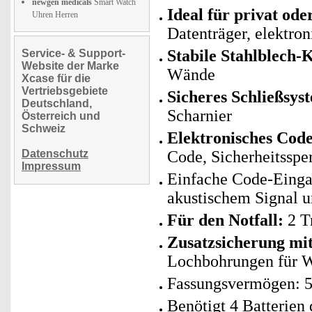
newgen medicals
Smart Watch
Ideal für privat ode
Uhren Herren
Datenträger, elektron
Stabile Stahlblech-
Service- & Support-
Website der Marke
Wände
Xcase für die
Vertriebsgebiete
Sicheres Schließsys
Deutschland,
Scharnier
Österreich und
Schweiz
Elektronisches Code
Datenschutz
Code, Sicherheitsspe
Impressum
Einfache Code-Eingab
akustischem Signal 
Für den Notfall:
2 T
Zusatzsicherung m
Lochbohrungen für 
Fassungsvermögen: 5
Benötigt 4 Batterien 