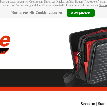
bsite zu bieten setzen wir Cookies ein. Durch das Klicken auf den Button "Akzeptieren" stim
ormationen zur Verwendung und den Widerspruchsmöglichkeiten finden Sie im Bereich
Daten
Nur essenzielle Cookies zulassen
Akzeptieren
Startseite
| Suche