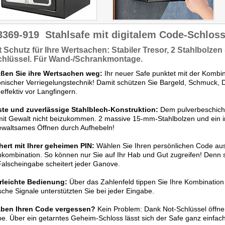
3369-919
Stahlsafe mit digitalem Code-Schlos
t Schutz
für Ihre Wertsachen: Stabiler Tresor, 2 Stahlbolzen
chlüssel. Für Wand-/Schrankmontage.
eßen Sie ihre Wertsachen weg:
Ihr neuer Safe punktet mit der Kombin
onischer Verriegelungstechnik! Damit schützen Sie Bargeld, Schmuck, D
 effektiv vor Langfingern.
te und zuverlässige Stahlblech-Konstruktion:
Dem pulverbeschicht
it Gewalt nicht beizukommen. 2 massive 15-mm-Stahlbolzen und ein i
ewaltsames Öffnen durch Aufhebeln!
hert mit Ihrer geheimen PIN:
Wählen Sie Ihren persönlichen Code aus e
kombination. So können nur Sie auf Ihr Hab und Gut zugreifen! Denn 
alscheingabe scheitert jeder Ganove.
rleichte Bedienung:
Über das Zahlenfeld tippen Sie Ihre Kombination
sche Signale unterstützten Sie bei jeder Eingabe.
aben Ihren Code vergessen?
Kein Problem: Dank Not-Schlüssel öffne
e. Über ein getarntes Geheim-Schloss lässt sich der Safe ganz einfac