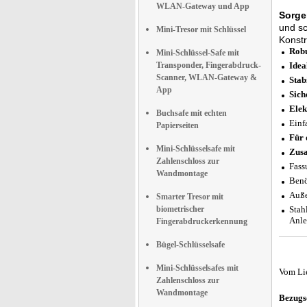
WLAN-Gateway und App
Sorge
und s
Mini-Tresor mit Schlüssel
Konstr
Robu
Mini-Schlüssel-Safe mit
Transponder, Fingerabdruck-
Idea
Scanner, WLAN-Gateway &
Stab
App
Sich
Elek
Buchsafe mit echten
Einf
Papierseiten
Für 
Mini-Schlüsselsafe mit
Zusa
Zahlenschloss zur
Fass
Wandmontage
Benö
Auße
Smarter Tresor mit
biometrischer
Stah
Anle
Fingerabdruckerkennung
Bügel-Schlüsselsafe
Mini-Schlüsselsafes mit
Vom Li
Zahlenschloss zur
Wandmontage
Bezugs