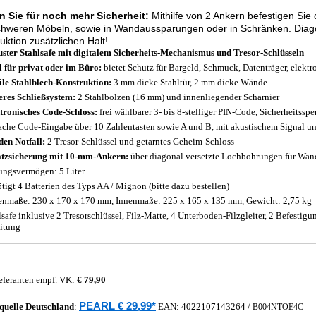
n Sie für noch mehr Sicherheit:
Mithilfe von 2 Ankern befestigen Si
chweren Möbeln, sowie in Wandaussparungen oder in Schränken. Diago
uktion zusätzlichen Halt!
ster Stahlsafe mit digitalem Sicherheits-Mechanismus und Tresor-Schlüsseln
l für privat oder im Büro:
bietet Schutz für Bargeld, Schmuck, Datenträger, elektr
ile Stahlblech-Konstruktion:
3 mm dicke Stahltür, 2 mm dicke Wände
eres Schließsystem:
2 Stahlbolzen (16 mm) und innenliegender Scharnier
tronisches Code-Schloss:
frei wählbarer 3- bis 8-stelliger PIN-Code, Sicherheitssp
ache Code-Eingabe über 10 Zahlentasten sowie A und B, mit akustischem Signal u
den Notfall:
2 Tresor-Schlüssel und getarntes Geheim-Schloss
tzsicherung mit 10-mm-Ankern:
über diagonal versetzte Lochbohrungen für Wa
ungsvermögen: 5 Liter
tigt 4 Batterien des Typs AA / Mignon (bitte dazu bestellen)
nmaße: 230 x 170 x 170 mm, Innenmaße: 225 x 165 x 135 mm, Gewicht: 2,75 kg
lsafe inklusive 2 Tresorschlüssel, Filz-Matte, 4 Unterboden-Filzgleiter, 2 Befestig
itung
eferanten empf. VK:
€ 79,90
PEARL € 29,99*
quelle
Deutschland
:
EAN:
4022107143264
/
B004NTOE4C