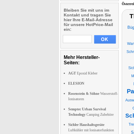
Österre
Bleiben Sie mit uns im
Kontakt und tragen Sie
T
hier Ihre E-Mail-Adresse
für unsere HotPrice-Mail
Büg
ein:
Wan
Schr
Mehr Hersteller-
Seiten:
Sic
AGT
Epoxid Kleber
M
ELESION
Pa
Rosenstein & Söhne
Wasserstoff-
Ionisatoren
Ausw
Semptec Urban Survival
Technology
Camping Zubehöre
Sc
Tre
Sichler Haushaltsgeräte
Luftkühler mit Ionisatorfunktion
S