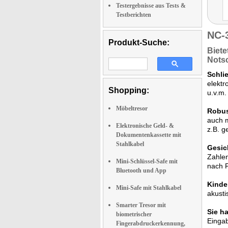
Testergebnisse aus Tests &
Testberichten
NC-
Produkt-Suche:
Biete
Nots
Schli
elektr
Shopping:
u.v.m.
Möbeltresor
Robus
auch m
Elektronische Geld- &
z.B. g
Dokumentenkassette mit
Stahlkabel
Gesic
Zahlen
Mini-Schlüssel-Safe mit
nach F
Bluetooth und App
Kinde
Mini-Safe mit Stahlkabel
akusti
Smarter Tresor mit
Sie h
biometrischer
Eingab
Fingerabdruckerkennung,