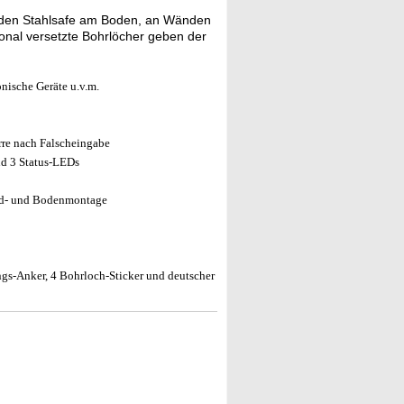
e den Stahlsafe am Boden, an Wänden
nal versetzte Bohrlöcher geben der
onische Geräte u.v.m.
erre nach Falscheingabe
nd 3 Status-LEDs
nd- und Bodenmontage
ungs-Anker, 4 Bohrloch-Sticker und deutscher