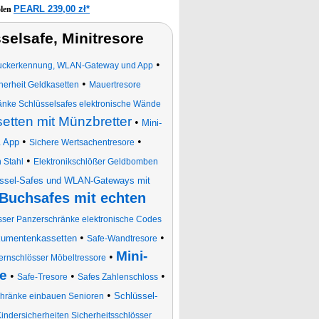
PEARL 239,00 zł*
olen
elsafe, Minitresore
•
druckerkennung, WLAN-Gateway und App
•
erheit Geldkasetten
Mauertresore
nke Schlüsselsafes elektronische Wände
etten mit Münzbretter
•
Mini-
•
•
& App
Sichere Wertsachentresore
•
 Stahl
Elektronikschlößer Geldbomben
üssel-Safes und WLAN-Gateways mit
Buchsafes mit echten
össer Panzerschränke elektronische Codes
•
•
kumentenkassetten
Safe-Wandtresore
Mini-
•
nschlösser Möbeltressore
e
•
•
•
Safe-Tresore
Safes Zahlenschloss
•
Schlüssel-
schränke einbauen Senioren
indersicherheiten Sicherheitsschlösser