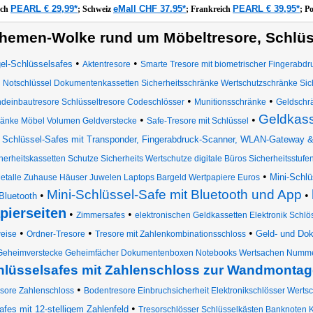
PEARL € 29,99*
eMall CHF 37.95*
PEARL € 39,95*
ich
;
Schweiz
;
Frankreich
;
P
hemen-Wolke rund um Möbeltresore, Schlüss
•
•
el-Schlüsselsafes
Aktentresore
Smarte Tresore mit biometrischer Fingerab
Notschlüssel Dokumentenkassetten Sicherheitsschränke Wertschutzschränke Sich
•
•
deinbautresore Schlüsseltresore Codeschlösser
Munitionsschränke
Geldschrä
Geldkass
•
•
änke Möbel Volumen Geldverstecke
Safe-Tresore mit Schlüssel
Schlüssel-Safes mit Transponder, Fingerabdruck-Scanner, WLAN-Gateway 
herheitskassetten Schutze Sicherheits Wertschutze digitale Büros Sicherheitsstufen
•
Mini-Schl
etalle Zuhause Häuser Juwelen Laptops Bargeld Wertpapiere Euros
Mini-Schlüssel-Safe mit Bluetooth und App
•
•
Bluetooth
pierseiten
•
•
Zimmersafes
elektronischen Geldkassetten Elektronik Schl
•
•
•
Geld- und Do
eise
Ordner-Tresore
Tresore mit Zahlenkombinationsschloss
Geheimverstecke Geheimfächer Dokumentenboxen Notebooks Wertsachen Nummer
hlüsselsafes mit Zahlenschloss zur Wandmontag
•
sore Zahlenschloss
Bodentresore Einbruchsicherheit Elektronikschlösser Wert
•
afes mit 12-stelligem Zahlenfeld
Tresorschlösser Schlüsselkästen Banknoten K