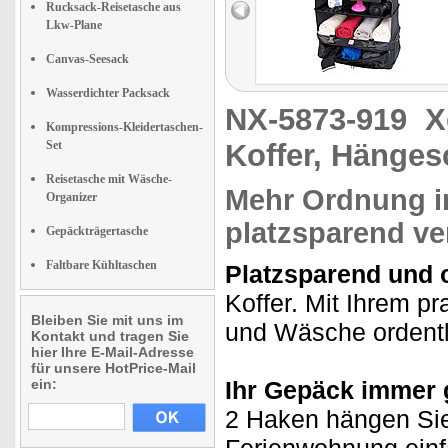
Rucksack-Reisetasche aus
Lkw-Plane
Canvas-Seesack
Wasserdichter Packsack
NX-5873-919
X
Kompressions-Kleidertaschen-
Set
Koffer, Hänges
Reisetasche mit Wäsche-
Mehr Ordnung im
Organizer
platzsparend ve
Gepäckträgertasche
Faltbare Kühltaschen
Platzsparend und o
Koffer. Mit Ihrem p
Bleiben Sie mit uns im
und Wäsche ordentl
Kontakt und tragen Sie
hier Ihre E-Mail-Adresse
für unsere HotPrice-Mail
ein:
Ihr Gepäck immer g
2 Haken hängen Sie 