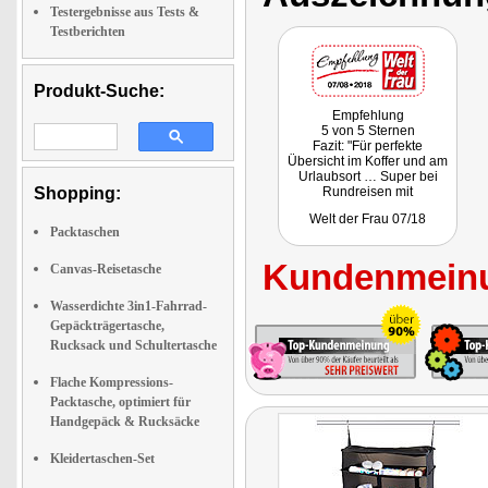
Testergebnisse aus Tests &
Testberichten
Produkt-Suche:
Empfehlung
5 von 5 Sternen
Fazit: "Für perfekte
Übersicht im Koffer und am
Urlaubsort … Super bei
Shopping:
Rundreisen mit
Hotelwechsel!"
Welt der Frau 07/18
Packtaschen
Kundenmeinu
Canvas-Reisetasche
Wasserdichte 3in1-Fahrrad-
Gepäckträgertasche,
Rucksack und Schultertasche
Flache Kompressions-
Packtasche, optimiert für
Handgepäck & Rucksäcke
Kleidertaschen-Set