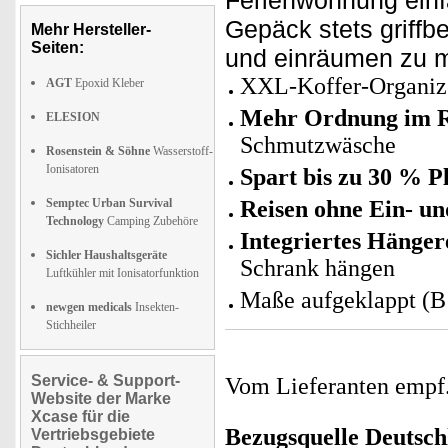
Ferienwohnung einf
Gepäck stets griffb
Mehr Hersteller-
Seiten:
und einräumen zu 
XXL-Koffer-Organiz
AGT
Epoxid Kleber
Mehr Ordnung im R
ELESION
Schmutzwäsche
Rosenstein & Söhne
Wasserstoff-
Ionisatoren
Spart bis zu 30 % P
Semptec Urban Survival
Reisen ohne Ein- u
Technology
Camping Zubehöre
Integriertes Hänger
Sichler Haushaltsgeräte
Schrank hängen
Luftkühler mit Ionisatorfunktion
Maße aufgeklappt (B 
newgen medicals
Insekten-
Stichheiler
Service- & Support-
Vom Lieferanten emp
Website der Marke
Xcase für die
Bezugsquelle
Deutsch
Vertriebsgebiete