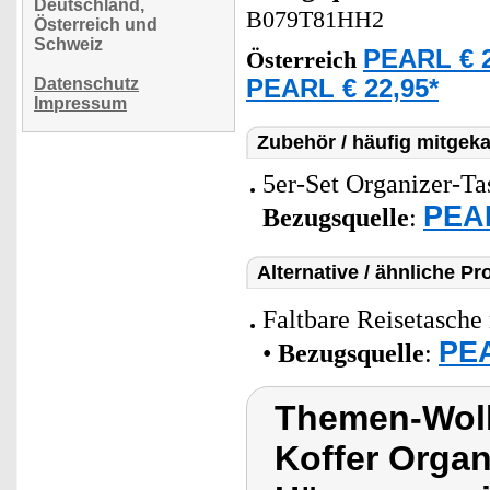
Deutschland,
B079T81HH2
Österreich und
Schweiz
PEARL € 2
Österreich
Datenschutz
PEARL € 22,95*
Impressum
Zubehör / häufig mitgeka
5er-Set Organizer-Ta
PEAR
Bezugsquelle
:
Alternative / ähnliche Pr
Faltbare Reisetasch
PEA
•
Bezugsquelle
:
Themen-Wolk
Koffer Orga