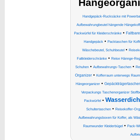
Hängeorgani
Handgepäck-Rucksäcke mit Powerba
Aufbewahrungbeutel hängende Hängekoff
•
Faltbar
Packwürfel für Kleiderschränke
•
Handgepäck
Packtaschen für Kof
•
Wäschebeutel, Schuhbeutel
Reisek
•
Faltkleiderschränke
Reise Hännge-Rega
•
•
Schuhen
Aufbewahrungs-Taschen
Re
•
Organizer
Kofferraum unterwegs Raums
•
Gepäckträgertasche
Hängeorganizer
Verpackungs Taschenorganizer Stoff
Wasserdich
•
Packwürfel
•
Schultertaschen
Reisekoffer-Org
Aufbewahrungsboxen für Koffer, als Wäs
•
Raumwunder Kleiderbügel
Pack-Wü
Aufbe