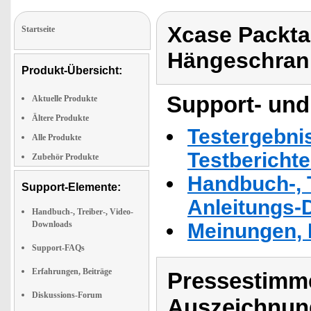
Xcase Packta
Startseite
Hängeschran
Produkt-Übersicht:
Support- und
Aktuelle Produkte
Ältere Produkte
Testergebni
Alle Produkte
Testbericht
Zubehör Produkte
Handbuch-, T
Support-Elemente:
Anleitungs-
Handbuch-, Treiber-, Video-
Downloads
Meinungen, 
Support-FAQs
Erfahrungen, Beiträge
Pressestimme
Diskussions-Forum
Auszeichnun