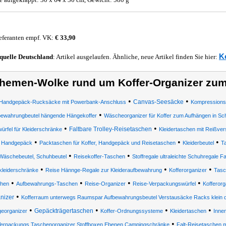
eferanten empf. VK:
€ 33,90
K
quelle
Deutschland
: Artikel ausgelaufen. Ähnliche, neue Artikel finden Sie hier:
hemen-Wolke rund um Koffer-Organizer zu
•
•
Canvas-Seesäcke
Handgepäck-Rucksäcke mit Powerbank-Anschluss
Kompressions
•
bewahrungbeutel hängende Hängekoffer
Wäscheorganizer für Koffer zum Aufhängen in S
•
•
Faltbare Trolley-Reisetaschen
ürfel für Kleiderschränke
Kleidertaschen mit Reißve
•
•
•
Handgepäck
Packtaschen für Koffer, Handgepäck und Reisetaschen
Kleiderbeutel
Ta
•
•
Wäschebeutel, Schuhbeutel
Reisekoffer-Taschen
Stoffregale ultraleichte Schuhregale 
•
•
•
kleiderschränke
Reise Hännge-Regale zur Kleideraufbewahrung
Kofferorganizer
Tasc
•
•
•
•
hen
Aufbewahrungs-Taschen
Reise-Organizer
Reise-Verpackungswürfel
Kofferor
•
nizer
Kofferraum unterwegs Raumspar Aufbewahrungsbeutel Verstausäcke Racks klein dü
•
•
•
•
Gepäckträgertaschen
eorganizer
Koffer-Ordnungssysteme
Kleidertaschen
Inne
•
erpackungs Taschenorganizer Stoffboxen Ebenen Campingschränke
Falt-Reisetaschen m