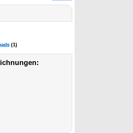
oads
(1)
eichnungen: