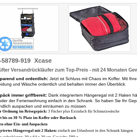
-58789-919
Xcase
fter Versandrückläufer zum Top-Preis - mit 24 Monaten Ge
sparend und ordentlich:
Jetzt ist Schluss mit Chaos im Koffer. Mit Ih
eidung und Wäsche ordentlich und behalten immer den Überblick.
päck immer griffbereit:
Dank integriertem Hängeregal mit 2 Haken hä
oder der Ferienwohnung einfach in den Schrank. So haben Sie Ihr Gepäc
ndlich auspacken und einräumen zu müssen.
 Ordnung im Reisegepäck:
3 Fächer plus Extrafach für Schmutzwäsche
t bis zu 30 % Platz im Koffer oder Rucksack
en ohne Ein- und Auspacken
griertes Hängeregal mit 2 Haken:
einfach am Urlaubsort in den Schrank hängen
 aufgeklappt: 30 x 64 x 30 cm, Gewicht: 580 g