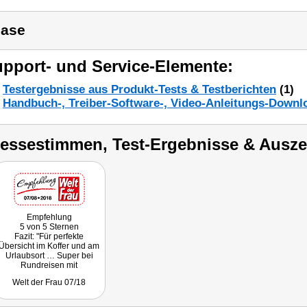
ase
pport- und Service-Elemente:
Testergebnisse aus Produkt-Tests & Testberichten
(1)
Handbuch-, Treiber-Software-, Video-Anleitungs-Downl
ressestimmen, Test-Ergebnisse & Ausz
Empfehlung
5 von 5 Sternen
Fazit: "Für perfekte
Übersicht im Koffer und am
Urlaubsort … Super bei
Rundreisen mit
Hotelwechsel!"
Welt der Frau 07/18