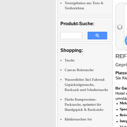
Testergebnisse aus Tests &
Testberichten
Produkt-Suche:
Shopping:
REF
Tasche
Geprü
Canvas-Reisetasche
Platz
Sie Kl
Wasserdichte 3in1-Fahrrad-
Gepäckträgertasche,
Ihr Ge
Rucksack und Schultertasche
Hotel 
umstä
Flache Kompressions-
Mehr
Packtasche, optimiert für
Spar
Handgepäck & Rucksäcke
Reis
Kleidertaschen-Set
Inte
Maße