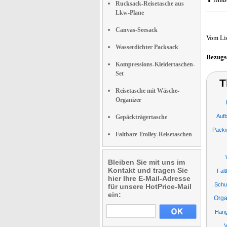
Rucksack-Reisetasche aus
Lkw-Plane
Canvas-Seesack
Vom Li
Wasserdichter Packsack
Bezugs
Kompressions-Kleidertaschen-
Set
T
Reisetasche mit Wäsche-
Organizer
Auf
Gepäckträgertasche
Packw
Faltbare Trolley-Reisetaschen
Bleiben Sie mit uns im
Kontakt und tragen Sie
Falt
hier Ihre E-Mail-Adresse
Schu
für unsere HotPrice-Mail
ein:
Orga
Häng
V