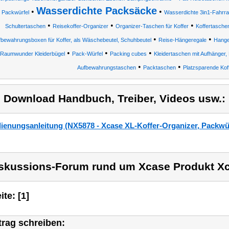
Wasserdichte Packsäcke
•
•
Packwürfel
Wasserdichte 3in1-Fahrr
•
•
•
Schultertaschen
Reisekoffer-Organizer
Organizer-Taschen für Koffer
Koffertasche
•
•
fbewahrungsboxen für Koffer, als Wäschebeutel, Schuhbeutel
Reise-Hängeregale
Hange
•
•
•
Raumwunder Kleiderbügel
Pack-Würfel
Packing cubes
Kleidertaschen mit Aufhänger
•
•
Aufbewahrungstaschen
Packtaschen
Platzsparende Kof
) Download Handbuch, Treiber, Videos usw.:
ienungsanleitung (NX5878 - Xcase XL-Koffer-Organizer, Packwür
skussions-Forum rund um Xcase Produkt X
ite: [1]
trag schreiben: