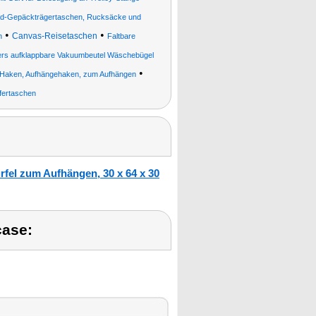
ad-Gepäckträgertaschen, Rucksäcke und
•
•
Canvas-Reisetaschen
n
Faltbare
rs aufklappbare Vakuumbeutel Wäschebügel
•
, Haken, Aufhängehaken, zum Aufhängen
fertaschen
fel zum Aufhängen, 30 x 64 x 30
case: