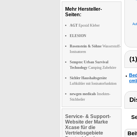
Mehr Hersteller-
Seiten:
Au
AGT
Epoxid Kleber
ELESION
Rosenstein & Söhne
Wasserstoff-
Ionisatoren
(1
Semptec Urban Survival
Technology
Camping Zubehöre
Bed
Sichler Haushaltsgeräte
cm)
Luftkühler mit Ionisatorfunktion
newgen medicals
Insekten-
Di
Stichheiler
Service- & Support-
Se
Website der Marke
Xcase für die
Vertriebsgebiete
Bei