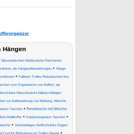
offerorganizer
m Hängen
 Vakuumtaschen Kleidersäcke Packsäcke
•
chränken, als Hängeaufbewahrungen
Hänge-
•
rschlüssen
Faltbare Trolley-Reisetaschen fürs
schen zum Organisieren von Koffern, als
Faltschränke Wäschesäcke faltbare Ablagen
hen zur Aufbewahrung von Kleidung, Wäsche,
•
Reisetasche mit Wäsche-
ganizer-Taschen
•
•
nn Multikoffer
Gepäckorganizer-Taschen
•
ntasche
Schuhablagen Stoffschränke Etagen
•
it Gurt für Befestigung an Trolley-Stange