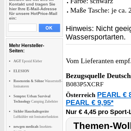
Farbe: schwarz
Kontakt und tragen Sie
hier Ihre E-Mail-Adresse
Maße Tasche: je ca. 2
für unsere HotPrice-Mail
ein:
Hinweis: Nicht gee
Wassersportarten.
Mehr Hersteller-
Seiten:
Vom Lieferanten emp
AGT
Epoxid Kleber
ELESION
Bezugsquelle
Deutsch
Rosenstein & Söhne
Wasserstoff-
B083P5XCRF
Ionisatoren
PEARL € 8
Österreich
Semptec Urban Survival
PEARL € 9,95*
Technology
Camping Zubehöre
Nur € 4,45 pro Sport-
Sichler Haushaltsgeräte
Luftkühler mit Ionisatorfunktion
Themen-Wolk
newgen medicals
Insekten-