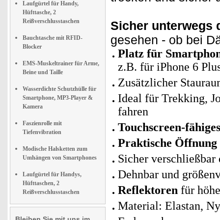
Laufgürtel für Handy,
Hüfttasche, 2
Reißverschlusstaschen
Sicher unterwegs 
gesehen - ob bei D
Bauchtasche mit RFID-
Blocker
Platz für Smartpho
EMS-Muskeltrainer für Arme,
z.B. für iPhone 6 Pl
Beine und Taille
Zusätzlicher Staurau
Wasserdichte Schutzhülle für
Ideal für Trekking, 
Smartphone, MP3-Player &
Kamera
fahren
Faszienrolle mit
Touchscreen-fähiges
Tiefenvibration
Praktische Öffnung
Modische Halsketten zum
Sicher verschließbar
Umhängen von Smartphones
Dehnbar und größenve
Laufgürtel für Handys,
Hüfttaschen, 2
Reflektoren
für höhe
Reißverschlusstaschen
Material: Elastan, 
Bleiben Sie mit uns im