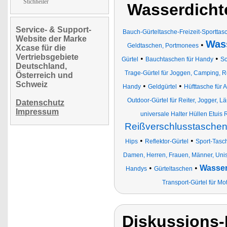
Stichheiler
Wasserdicht
Service- & Support-
Bauch-Gürteltasche-Freizeit-Sporttas
Website der Marke
Wass
•
Geldtaschen, Portmonees
Xcase für die
Vertriebsgebiete
•
•
Gürtel
Bauchtaschen für Handy
Sc
Deutschland,
Trage-Gürtel für Joggen, Camping, R
Österreich und
Schweiz
•
•
Handy
Geldgürtel
Hüfttasche für
Outdoor-Gürtel für Reiter, Jogger, Lä
Datenschutz
Impressum
universale Halter Hüllen Etuis
Reißverschlusstasche
•
•
Hips
Reflektor-Gürtel
Sport-Tasc
Damen, Herren, Frauen, Männer, Uni
•
•
Wasser
Handys
Gürteltaschen
Transport-Gürtel für M
Diskussions