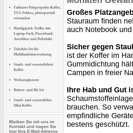
Monaten Gewähr
Faltbarer Polypropylen-Koffer,
Großes Platzangeb
TSA-Schloss, platzsparend
verstaubar
Stauraum finden n
auch Notebook und a
Handgepäck-Trolley mit
Laptop-Fach, Powerbank-
Anschluss und Dehnfalte
Sicher gegen Staub
Zubehör-Set für
ist der Koffer im H
Multifunktionswerkzeug
Gummidichtung hält 
Staub- und wasserdichter
Koffer
Campen in freier Na
Werkzeugkasten
Ihre Hab und Gut is
Bohrer- und Bit-Set
Schaumstoffeinlagen
Staub- und wasserdichte
brauchen. So verwa
Mini-Koffer
empfindliche Gerät
Bleiben Sie mit uns im
bestens geschützt.
Kontakt und tragen Sie
hier Ihre E-Mail-Adresse