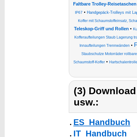
Faltbare Trolley-Reisetasche
•
Handgepäck-Trolleys mit La
IP67
Koffer mit Schaumstoffeinsatz, Sc
•
Teleskop-Griff und Rollen
Ku
Kofferaufteilungen Staub Lagerung tr
F
•
Innaufteilungen Trennwänden
Staubschutze Motorräder rollbar
•
Schaumstoff-Koffer
Hartschalentroll
(3) Download
usw.:
ES_Handbuch
IT_Handbuch