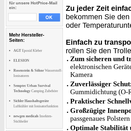
für unsere HotPrice-Mail
Zu jeder Zeit einfa
ein:
bekommen Sie den K
oder Temperaturunt
Mehr Hersteller-
Seiten:
Einfach zu transpo
rollen Sie den Trol
AGT
Epoxid Kleber
Zum sicheren und t
ELESION
elektronischen Gerät
Rosenstein & Söhne
Wasserstoff-
Kamera
Ionisatoren
Zuverlässiger Schut
Semptec Urban Survival
Gummidichtung (O-Ri
Technology
Camping Zubehöre
Praktischer Schnell
Sichler Haushaltsgeräte
Luftkühler mit Ionisatorfunktion
Großzügige Innenpo
newgen medicals
Insekten-
passgenaues Polstern 
Stichheiler
Optimale Stabilität