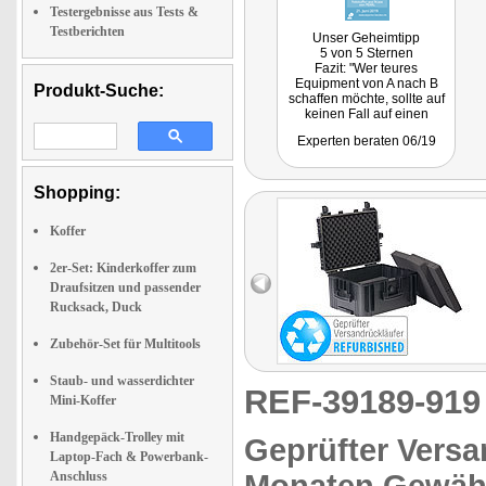
Testergebnisse aus Tests &
Testberichten
Unser Geheimtipp
5 von 5 Sternen
Fazit: "Wer teures
Equipment von A nach B
Produkt-Suche:
schaffen möchte, sollte auf
keinen Fall auf einen
entsprechenden
Experten beraten 06/19
Transportkoffer verzichten -
auch, weil teure Geräte in
ihm gelagert werden
können, wenn man diese
Shopping:
nicht benötigt -
entsprechend erfüllen sie
Koffer
gleich zwei Anforderungen.
Der Fotokoffervon Xcase
von PEARL ist ein sehr
2er-Set: Kinderkoffer zum
stabiles, robustes und
Draufsitzen und passender
elegantes Modell, auf das
Rucksack, Duck
absolut Verlass ist."
Zubehör-Set für Multitools
Staub- und wasserdichter
REF-39189-91
Mini-Koffer
Handgepäck-Trolley mit
Geprüfter Versa
Laptop-Fach & Powerbank-
Anschluss