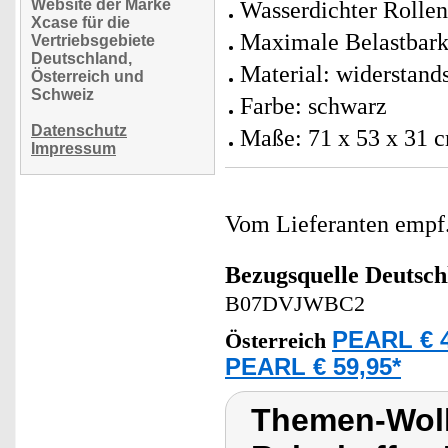
Website der Marke
Wasserdichter Rollen
Xcase für die
Maximale Belastbarke
Vertriebsgebiete
Deutschland,
Material: widerstands
Österreich und
Schweiz
Farbe: schwarz
Datenschutz
Maße: 71 x 53 x 31 c
Impressum
Vom Lieferanten emp
Bezugsquelle
Deutsch
B07DVJWBC2
PEARL € 4
Österreich
PEARL € 59,95*
Themen-Wolk