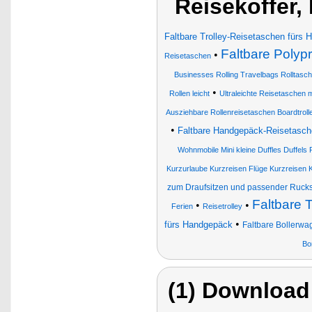
Reisekoffer,
Faltbare Trolley-Reisetaschen fürs
Faltbare Polyp
•
Reisetaschen
Businesses Rolling Travelbags Rolltas
•
Rollen leicht
Ultraleichte Reisetaschen m
Ausziehbare Rollenreisetaschen Boardtroll
•
Faltbare Handgepäck-Reisetasc
Wohnmobile Mini kleine Duffles Duffel
Kurzurlaube Kurzreisen Flüge Kurzreisen Ko
zum Draufsitzen und passender Ruck
Faltbare 
•
•
Ferien
Reisetrolley
•
fürs Handgepäck
Faltbare Bollerwa
Bo
(1) Download