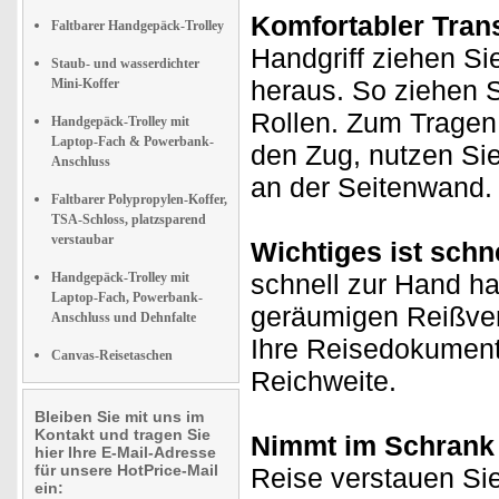
Komfortabler Trans
Faltbarer Handgepäck-Trolley
Handgriff ziehen Si
Staub- und wasserdichter
heraus. So ziehen S
Mini-Koffer
Rollen. Zum Tragen,
Handgepäck-Trolley mit
Laptop-Fach & Powerbank-
den Zug, nutzen Si
Anschluss
an der Seitenwand.
Faltbarer Polypropylen-Koffer,
TSA-Schloss, platzsparend
verstaubar
Wichtiges ist schnel
schnell zur Hand ha
Handgepäck-Trolley mit
Laptop-Fach, Powerbank-
geräumigen Reißver
Anschluss und Dehnfalte
Ihre Reisedokumente
Canvas-Reisetaschen
Reichweite.
Bleiben Sie mit uns im
Kontakt und tragen Sie
Nimmt im Schrank 
hier Ihre E-Mail-Adresse
für unsere HotPrice-Mail
Reise verstauen Si
ein: