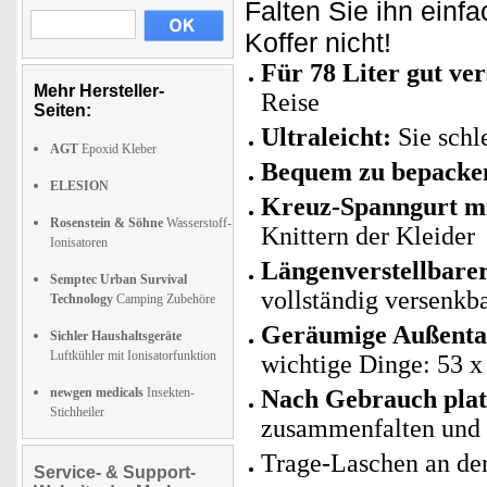
Falten Sie ihn ein
Koffer nicht!
Für 78 Liter gut ve
Mehr Hersteller-
Reise
Seiten:
Ultraleicht:
Sie schl
AGT
Epoxid Kleber
Bequem zu bepacke
ELESION
Kreuz-Spanngurt mi
Rosenstein & Söhne
Wasserstoff-
Knittern der Kleider
Ionisatoren
Längenverstellbarer
Semptec Urban Survival
vollständig versenkb
Technology
Camping Zubehöre
Geräumige Außenta
Sichler Haushaltsgeräte
Luftkühler mit Ionisatorfunktion
wichtige Dinge: 53 x
newgen medicals
Insekten-
Nach Gebrauch plat
Stichheiler
zusammenfalten und m
Trage-Laschen an der
Service- & Support-