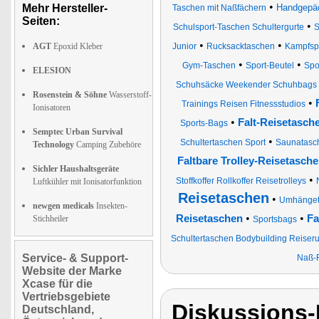
•
Mehr Hersteller-
Handgepä
Taschen mit Naßfächern
Seiten:
•
Schulsport-Taschen Schultergurte
S
•
•
AGT
Epoxid Kleber
Junior
Rucksacktaschen
Kampfsp
•
•
Gym-Taschen
Sport-Beutel
Spo
ELESION
Schuhsäcke Weekender Schuhbags
Rosenstein & Söhne
Wasserstoff-
•
Trainings Reisen Fitnessstudios
Ionisatoren
•
Falt-Reisetasche
Sports-Bags
Semptec Urban Survival
•
Schultertaschen Sport
Saunatasc
Technology
Camping Zubehöre
Faltbare Trolley-Reisetasch
Sichler Haushaltsgeräte
•
Stoffkoffer Rollkoffer Reisetrolleys
Luftkühler mit Ionisatorfunktion
Reisetaschen
•
Umhänget
newgen medicals
Insekten-
•
•
Reisetaschen
Fa
Stichheiler
Sportsbags
Schultertaschen Bodybuilding Reiser
Service- & Support-
Naß-
Website der Marke
Xcase für die
Vertriebsgebiete
Diskussions
Deutschland,