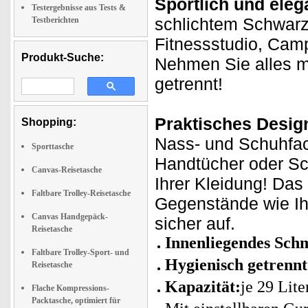
Sportlich und eleg
Testergebnisse aus Tests &
schlichtem Schwarz 
Testberichten
Fitnessstudio, Cam
Produkt-Suche:
Nehmen Sie alles m
getrennt!
Praktisches Desig
Shopping:
Nass- und Schuhfac
Sporttasche
Handtücher oder S
Canvas-Reisetasche
Ihrer Kleidung! Das
Faltbare Trolley-Reisetasche
Gegenstände wie Ih
Canvas Handgepäck-
sicher auf.
Reisetasche
Innenliegendes Sch
Faltbare Trolley-Sport- und
Hygienisch getrennt
Reisetasche
Kapazität:
je 29 Lite
Flache Kompressions-
Packtasche, optimiert für