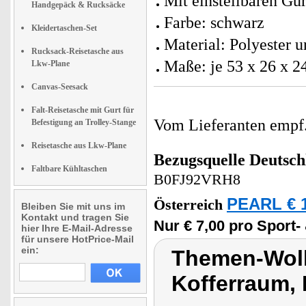
Mit einstellbaren Gu
Handgepäck & Rucksäcke
Farbe: schwarz
Kleidertaschen-Set
Material: Polyester
Rucksack-Reisetasche aus
Maße: je 53 x 26 x 2
Lkw-Plane
Canvas-Seesack
Falt-Reisetasche mit Gurt für
Vom Lieferanten emp
Befestigung an Trolley-Stange
Reisetasche aus Lkw-Plane
Bezugsquelle
Deutsch
Faltbare Kühltaschen
B0FJ92VRH8
PEARL € 1
Österreich
Bleiben Sie mit uns im
Kontakt und tragen Sie
Nur € 7,00 pro Sport-
hier Ihre E-Mail-Adresse
für unsere HotPrice-Mail
ein:
Themen-Wol
Kofferraum,