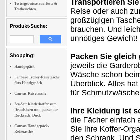
Transportieren Si
Testergebnisse aus Tests &
Reise oder auch zum
Testberichten
großzügigen Taschen
Produkt-Suche:
brauchen. Und leich
unnötiges Gewicht!
Packen Sie gleich 
Shopping:
jeweils die Gardero
Handgepäck
Wäsche schon beim 
Faltbare Trolley-Reisetasche
Überblick. Alles ha
fürs Handgepäck
für Schmutzwäsche 
Canvas-Reisetasche
2er-Set: Kinderkoffer zum
Ihre Kleidung ist so
Draufsitzen und passender
Rucksack, Duck
die Fächer einfach
Canvas Handgepäck-
Sie Ihre Koffer-Org
Reisetasche
den Schrank. Und Si