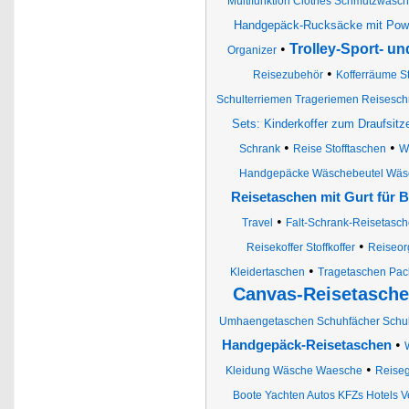
Multifunktion Clothes Schmutzwäs
Handgepäck-Rucksäcke mit Pow
•
Trolley-Sport- u
Organizer
•
Reisezubehör
Kofferräume S
Schulterriemen Trageriemen Reises
Sets: Kinderkoffer zum Draufsit
•
•
Schrank
Reise Stofftaschen
W
Handgepäcke Wäschebeutel Wäs
Reisetaschen mit Gurt für B
•
Travel
Falt-Schrank-Reisetasc
•
Reisekoffer Stoffkoffer
Reiseor
•
Kleidertaschen
Tragetaschen Pack
Canvas-Reisetasch
Umhaengetaschen Schuhfächer Schul
•
Handgepäck-Reisetaschen
•
Kleidung Wäsche Waesche
Reise
Boote Yachten Autos KFZs Hotels Ve