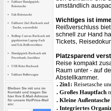
Faltbare Handgepäck-
umständlich auspa
Reisetasche
Falt-Reisetasche
Wichtiges ist immer
Faltbarer 2in1-Rucksack und
Reißverschluss biet
-Tasche, wasserdicht
schnell zur Hand h
Rolltop-Canvas-Rucksack mit
Tickets, Reisedoku
gepolstertem Laptop-Fach
und Eck-Reißverschluss
Handgepäck-Rucksack mit
Platzsparend vers
Powerbank-Anschluss
Reise kompakt zusa
USB-Reise-Rucksack
Raum unter - auf de
Faltbare Bollerwagen
Abstellkammer.
2in1:
Reisetasche un
Bleiben Sie mit uns im
Großes Hauptfach
m
Kontakt und tragen Sie
hier Ihre E-Mail-Adresse
Kleine Außentasch
für unsere HotPrice-Mail
ein:
Integriertes Organi