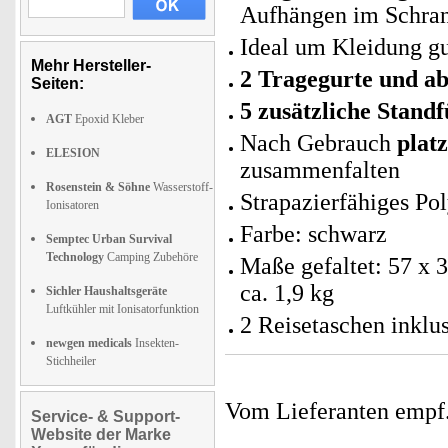
Aufhängen im Schra
Ideal um Kleidung gu
Mehr Hersteller-
2 Tragegurte und a
Seiten:
5 zusätzliche Standf
AGT
Epoxid Kleber
Nach Gebrauch
plat
ELESION
zusammenfalten
Rosenstein & Söhne
Wasserstoff-
Strapazierfähiges Po
Ionisatoren
Farbe: schwarz
Semptec Urban Survival
Technology
Camping Zubehöre
Maße gefaltet: 57 x 
ca. 1,9 kg
Sichler Haushaltsgeräte
Luftkühler mit Ionisatorfunktion
2 Reisetaschen inklu
newgen medicals
Insekten-
Stichheiler
Vom Lieferanten emp
Service- & Support-
Website der Marke