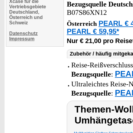
Xcase für die
Bezugsquelle
Deutsch
Vertriebsgebiete
B07S86XN12
Deutschland,
Österreich und
PEARL € 4
Schweiz
Österreich
PEARL € 59,95*
Datenschutz
Impressum
Nur € 21,00 pro Reise
Zubehör / häufig mitgeka
Reise-Reißverschluss
PEAR
Bezugsquelle
:
Ultraleichtes Reise-
PEAR
Bezugsquelle
:
Themen-Wolk
Umhängetas