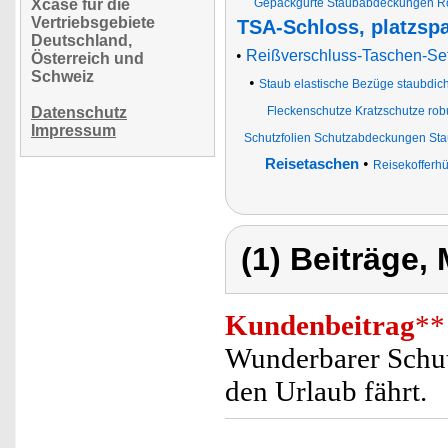
Xcase für die
Gepäckgurte Staubabdeckungen Roll
Vertriebsgebiete
TSA-Schloss, platzsp
Deutschland,
•
Reißverschluss-Taschen-Se
Österreich und
Schweiz
•
Staub elastische Bezüge staubdi
Datenschutz
Fleckenschutze Kratzschutze robu
Impressum
Schutzfolien Schutzabdeckungen Sta
•
Reisetaschen
Reisekofferhü
(1) Beiträge,
Kundenbeitrag
**
Wunderbarer Schut
den Urlaub fährt.