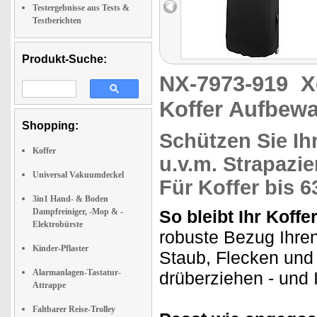
Testergebnisse aus Tests &
Testberichten
Produkt-Suche:
NX-7973-919
X
Koffer Aufbew
Shopping:
Schützen Sie Ih
Koffer
u.v.m. Strapazi
Universal Vakuumdeckel
Für Koffer bis 
3in1 Hand- & Boden
Dampfreiniger, -Mop & -
So bleibt Ihr Koffe
Elektrobürste
robuste Bezug Ihren 
Kinder-Pflaster
Staub, Flecken und
Alarmanlagen-Tastatur-
drüberziehen - und 
Attrappe
Faltbarer Reise-Trolley