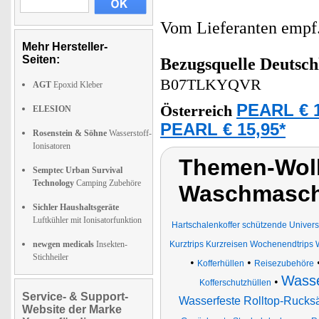
Vom Lieferanten emp
Mehr Hersteller-
Seiten:
Bezugsquelle
Deutsch
B07TLKYQVR
AGT
Epoxid Kleber
PEARL € 1
Österreich
ELESION
PEARL € 15,95*
Rosenstein & Söhne
Wasserstoff-
Ionisatoren
Themen-Wolk
Semptec Urban Survival
Technology
Camping Zubehöre
Waschmaschi
Sichler Haushaltsgeräte
Luftkühler mit Ionisatorfunktion
Hartschalenkoffer schützende Univers
newgen medicals
Insekten-
Kurztrips Kurzreisen Wochenendtrips
Stichheiler
•
•
Kofferhüllen
Reisezubehöre
Wasse
•
Kofferschutzhüllen
Service- & Support-
Wasserfeste Rolltop-Rucksä
Website der Marke