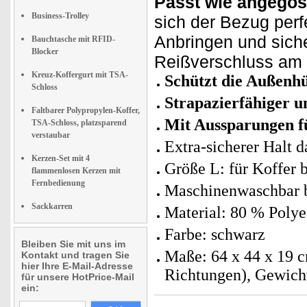
Passt wie angegos
Business-Trolley
sich der Bezug perf
Anbringen und siche
Bauchtasche mit RFID-
Blocker
Reißverschluss am 
Kreuz-Koffergurt mit TSA-
Schützt die Außenhü
Schloss
Strapazierfähiger u
Faltbarer Polypropylen-Koffer,
Mit Aussparungen fü
TSA-Schloss, platzsparend
verstaubar
Extra-sicherer Halt 
Kerzen-Set mit 4
Größe L: für Koffer 
flammenlosen Kerzen mit
Fernbedienung
Maschinenwaschbar b
Sackkarren
Material: 80 % Polye
Farbe: schwarz
Bleiben Sie mit uns im
Maße: 64 x 44 x 19 c
Kontakt und tragen Sie
hier Ihre E-Mail-Adresse
Richtungen), Gewich
für unsere HotPrice-Mail
ein: