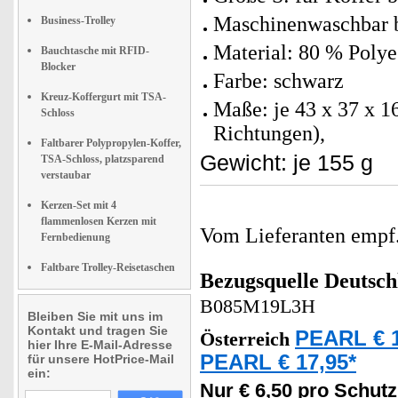
Maschinenwaschbar b
Business-Trolley
Material: 80 % Polye
Bauchtasche mit RFID-
Blocker
Farbe: schwarz
Kreuz-Koffergurt mit TSA-
Maße: je 43 x 37 x 16
Schloss
Richtungen),
Faltbarer Polypropylen-Koffer,
Gewicht: je 155 g
TSA-Schloss, platzsparend
verstaubar
Kerzen-Set mit 4
flammenlosen Kerzen mit
Vom Lieferanten emp
Fernbedienung
Faltbare Trolley-Reisetaschen
Bezugsquelle
Deutsch
B085M19L3H
Bleiben Sie mit uns im
Kontakt und tragen Sie
PEARL € 1
Österreich
hier Ihre E-Mail-Adresse
PEARL € 17,95*
für unsere HotPrice-Mail
ein:
Nur € 6,50 pro Schutz