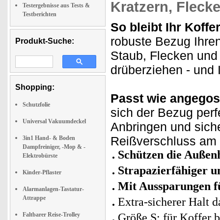
Kratzern, Flecke
Testergebnisse aus Tests &
Testberichten
So bleibt Ihr Koffe
robuste Bezug Ihren 
Produkt-Suche:
Staub, Flecken und
drüberziehen - und 
Shopping:
Passt wie angegos
Schutzfolie
sich der Bezug perf
Universal Vakuumdeckel
Anbringen und siche
Reißverschluss am 
3in1 Hand- & Boden
Dampfreiniger, -Mop & -
Schützen die Außenh
Elektrobürste
Strapazierfähiger u
Kinder-Pflaster
Mit Aussparungen fü
Alarmanlagen-Tastatur-
Attrappe
Extra-sicherer Halt 
Faltbarer Reise-Trolley
Größe S: für Koffer 