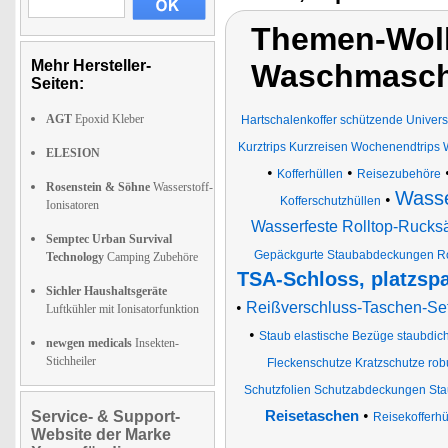
Themen-Wolk
Mehr Hersteller-
Waschmaschi
Seiten:
AGT
Epoxid Kleber
Hartschalenkoffer schützende Univers
Kurztrips Kurzreisen Wochenendtrips
ELESION
•
•
Kofferhüllen
Reisezubehöre
Rosenstein & Söhne
Wasserstoff-
Wasse
•
Kofferschutzhüllen
Ionisatoren
Wasserfeste Rolltop-Rucksä
Semptec Urban Survival
Gepäckgurte Staubabdeckungen Roll
Technology
Camping Zubehöre
TSA-Schloss, platzsp
Sichler Haushaltsgeräte
•
Reißverschluss-Taschen-Se
Luftkühler mit Ionisatorfunktion
•
Staub elastische Bezüge staubdi
newgen medicals
Insekten-
Stichheiler
Fleckenschutze Kratzschutze robu
Schutzfolien Schutzabdeckungen Sta
•
Service- & Support-
Reisetaschen
Reisekofferhü
Website der Marke