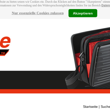
bsite zu bieten setzen wir Cookies ein. Durch das Klicken auf den Button "Akzeptieren" stim
ormationen zur Verwendung und den Widerspruchsmöglichkeiten finden Sie im Bereich
Daten
Nur essenzielle Cookies zulassen
Akzeptieren
Startseite
| Suche