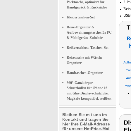
2-Po
Packtasche, optimiert für
Handgepäck & Rucksäcke
Reis
USB-
Kleidertaschen-Set
T
Reise-Organizer &
Aufbewahrungstasche für PC-
& Mobilgeräte-Zubehör
R
Reißverschluss-Taschen-Set
Reisetasche mit Wäsche-
Aufb
Organizer
Ca
Handtaschen-Organizer
Aut
360°-Ganzkörper-
Powe
Schutzhüllen für iPhone 16
•
mit Glas-Displayschutzfolie,
MagSafe-kompatibel, stoßfest
Bleiben Sie mit uns im
Kontakt und tragen Sie
Di
hier Ihre E-Mail-Adresse
für unsere HotPrice-Mail
El