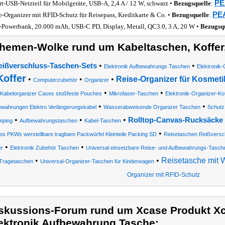
PE
rt-USB-Netzteil für Mobilgeräte, USB-A, 2,4 A / 12 W, schwarz •
Bezugsquelle
:
PEA
e-Organizer mit RFID-Schutz für Reisepass, Kreditkarte & Co. •
Bezugsquelle
:
Powerbank, 20.000 mAh, USB-C PD, Display, Metall, QC3.0, 3 A, 20 W •
Bezugsq
hemen-Wolke rund um Kabeltaschen, Koffer
•
•
eißverschluss-Taschen-Sets
Elektronik Aufbewahrungs Taschen
Elektronik-
Koffer
•
•
•
Reise-Organizer für Kosmeti
Computerzubehör
Organizer
•
•
Kabelorganizer Cases stoßfeste Pouches
Mikrofaser-Taschen
Elektronik-Organizer-Kof
•
•
ewahrungen Elektro Verlängerungskabel
Wasserabweisende Organizer Taschen
Schutz
•
•
•
Rolltop-Canvas-Rucksäcke 
mping
Aufbewahrungstaschen
Kabel-Taschen
•
os PKWs werstellbare tragbare Packwürfel Kleinteile Packing SD
Reisetaschen Reißversc
•
•
r
Elektronik Zubehör Taschen
Universal einsetzbare Reise- und Aufbewahrungs-Tasch
•
•
Reisetasche mit 
Tragetaschen
Universal-Organizer-Taschen für Kinderwagen
Organizer mit RFID-Schutz
skussions-Forum rund um Xcase Produkt Xc
ektronik Aufbewahrung Tasche: