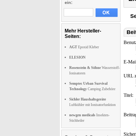
ein:
Se
Mehr Hersteller-
Bei
Seiten:
Benut
AGT
Epoxid Kleber
ELESION
E-Mai
Rosenstein & Söhne
Wasserstoff-
Ionisatoren
URL z
Semptec Urban Survival
Technology
Camping Zubehöre
Titel:
Sichler Haushaltsgeräte
Luftkühler mit Ionisatorfunktion
Beitra
newgen medicals
Insekten-
Stichheiler
Sicher