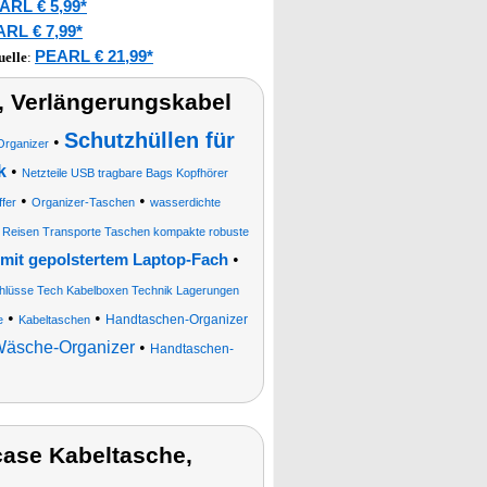
ARL € 5,99*
RL € 7,99*
PEARL € 21,99*
uelle
:
, Verlängerungskabel
Schutzhüllen für
•
Organizer
k
•
Netzteile USB tragbare Bags Kopfhörer
•
•
fer
Organizer-Taschen
wasserdichte
 Reisen Transporte Taschen kompakte robuste
•
mit gepolstertem Laptop-Fach
hlüsse Tech Kabelboxen Technik Lagerungen
•
•
Handtaschen-Organizer
e
Kabeltaschen
Wäsche-Organizer
•
Handtaschen-
ase Kabeltasche,