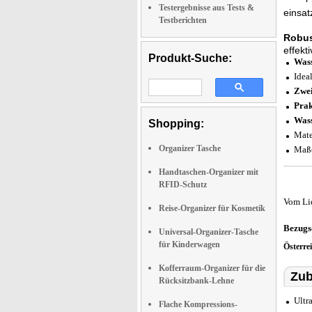
Testergebnisse aus Tests &
einsat
Testberichten
Robus
effekt
Produkt-Suche:
Wass
Idea
Zwei
Prak
Wass
Shopping:
Mate
Organizer Tasche
Maße
Handtaschen-Organizer mit
RFID-Schutz
Vom Li
Reise-Organizer für Kosmetik
Bezugs
Universal-Organizer-Tasche
für Kinderwagen
Österre
Kofferraum-Organizer für die
Zub
Rücksitzbank-Lehne
Ultr
Flache Kompressions-