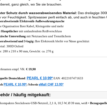
zbereit, ganz gleich, wo Sie sie brauchen.
ter Schutz durch wasserabweisendes Material:
Das dreilagige 300
iv vor Feuchtigkeit. Spritzwasser perlt einfach ab, und auch in feuchte
erabweisende Elektronik-Aufbewahrungstasche
le Organisation Ihrer Kabel, Kleingeräte und mehr
 Hauptfächer
mit umlaufendem Reißverschluss
tische Unterteilung
mit Netztaschen und Trennfächern
erabweisend und 3-lagig:
Ihre Elektronik bleibt vor Nässe geschützt
rial: 300D Oxford
: 280 x 210 x 90 mm, Gewicht: ca. 270 g
eferanten empf. VK:
€ 19,90
PEARL € 10,99*
quelle
Deutschland
:
EAN:
4022107471633
PEARL € 10,99*
eMall CHF 13.95*
ich
;
Schweiz
ehör / häufig mitgekauft:
akompaktes Steckdosen-USB-Netzteil, 2,1 A, 10,5 W, Ø 39 mm, weiß •
Bezugsquell