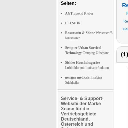
Seiten:
R
AGT
Epoxid Kleber
Re
ELESION
He
Rosenstein & Söhne
Wasserstoff-
Ionisatoren
Semptec Urban Survival
Technology
Camping Zubehöre
(1
Sichler Haushaltsgeräte
Luftkühler mit Ionisatorfunktion
newgen medicals
Insekten-
Stichheiler
Service- & Support-
Website der Marke
Xcase für die
Vertriebsgebiete
Deutschland,
Österreich und