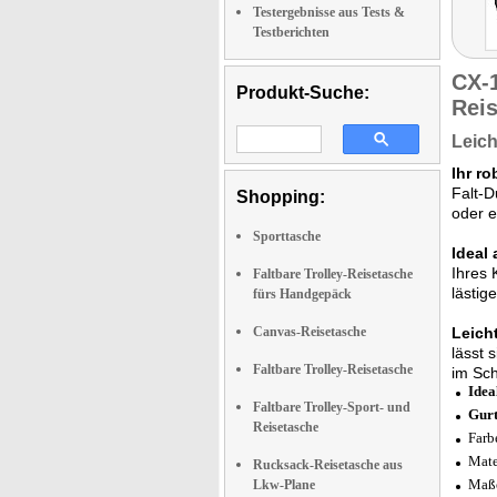
Testergebnisse aus Tests &
Testberichten
CX-
Produkt-Suche:
Rei
Leich
Ihr ro
Falt-D
Shopping:
oder e
Sporttasche
Ideal
Ihres 
Faltbare Trolley-Reisetasche
lästig
fürs Handgepäck
Canvas-Reisetasche
Leich
lässt 
Faltbare Trolley-Reisetasche
im Sch
Idea
Faltbare Trolley-Sport- und
Gurt
Reisetasche
Farb
Mate
Rucksack-Reisetasche aus
Maße
Lkw-Plane