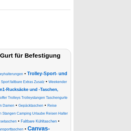
Gurt für Befestigung
•
Trolley-Sport- und
lleyhalterungen
•
Sport faltbare Extras Zusatz
Weekender
in1-Rucksäcke und -Taschen,
fer Trolleys Trolleystangen Taschengurte
•
•
en Damen
Gepäcktaschen
Reise
n Stangen Camping Urlaube Reisen Halter
•
•
Faltbare Kühltaschen
isetaschen
Canvas-
•
ansporttaschen