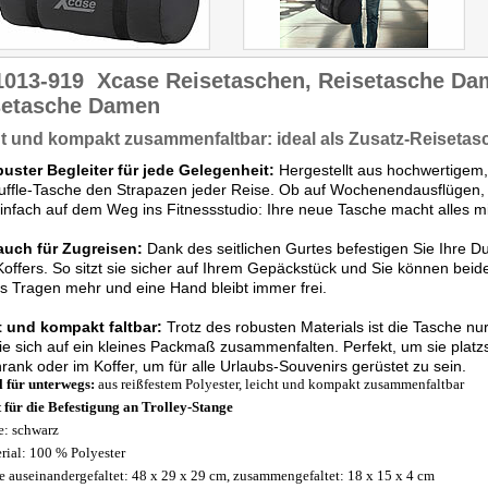
1013-919
Xcase Reisetaschen, Reisetasche D
setasche Damen
t und kompakt zusammenfaltbar: ideal als Zusatz-Reisetas
buster Begleiter für jede Gelegenheit:
Hergestellt aus hochwertigem, 
uffle-Tasche den Strapazen jeder Reise. Ob auf Wochenendausflügen, 
infach auf dem Weg ins Fitnessstudio: Ihre neue Tasche macht alles mi
 auch für Zugreisen:
Dank des seitlichen Gurtes befestigen Sie Ihre Du
Koffers. So sitzt sie sicher auf Ihrem Gepäckstück und Sie können beid
es Tragen mehr und eine Hand bleibt immer frei.
t und kompakt faltbar:
Trotz des robusten Materials ist die Tasche nu
sie sich auf ein kleines Packmaß zusammenfalten. Perfekt, um sie plat
rank oder im Koffer, um für alle Urlaubs-Souvenirs gerüstet zu sein.
l für unterwegs:
aus reißfestem Polyester, leicht und kompakt zusammenfaltbar
 für die Befestigung an Trolley-Stange
e: schwarz
rial: 100 % Polyester
 auseinandergefaltet: 48 x 29 x 29 cm, zusammengefaltet: 18 x 15 x 4 cm