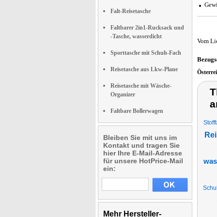
Gewi
Falt-Reisetasche
Faltbarer 2in1-Rucksack und
-Tasche, wasserdicht
Vom Li
Sporttasche mit Schuh-Fach
Bezugs
Reisetasche aus Lkw-Plane
Österre
Reisetasche mit Wäsche-
T
Organizer
a
Faltbare Bollerwagen
Stoff
Rei
Bleiben Sie mit uns im
Kontakt und tragen Sie
hier Ihre E-Mail-Adresse
für unsere HotPrice-Mail
was
ein:
Schul
Mehr Hersteller-