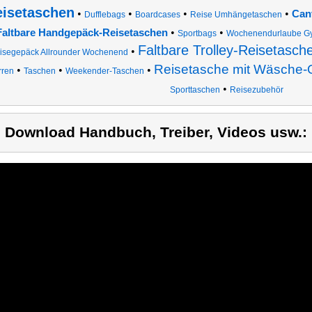
eisetaschen
•
•
•
•
Can
Dufflebags
Boardcases
Reise Umhängetaschen
•
•
Faltbare Handgepäck-Reisetaschen
Sportbags
Wochenendurlaube Gym
Faltbare Trolley-Reisetasch
•
isegepäck Allrounder Wochenend
Reisetasche mit Wäsche-
•
•
•
rren
Taschen
Weekender-Taschen
•
Sporttaschen
Reisezubehör
) Download Handbuch, Treiber, Videos usw.: