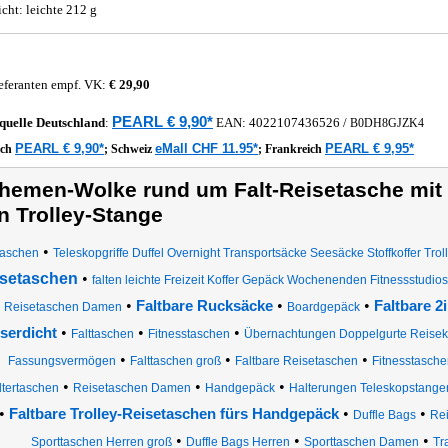
cht: leichte 212 g
eferanten empf. VK:
€ 29,90
PEARL € 9,90*
quelle
Deutschland
:
EAN:
4022107436526
/
B0DH8GJZK4
PEARL € 9,90*
eMall CHF 11.95*
PEARL € 9,95*
ich
;
Schweiz
;
Frankreich
hemen-Wolke rund um Falt-Reisetasche mit 
n Trolley-Stange
•
taschen
Teleskopgriffe Duffel Overnight Transportsäcke Seesäcke Stoffkoffer Tro
setaschen
•
falten leichte Freizeit Koffer Gepäck Wochenenden Fitnessstudios 
•
•
•
Faltbare Rucksäcke
Faltbare 2
Reisetaschen Damen
Boardgepäck
•
•
•
serdicht
Falttaschen
Fitnesstaschen
Übernachtungen Doppelgurte Reisekof
•
•
•
Fassungsvermögen
Falttaschen groß
Faltbare Reisetaschen
Fitnesstasch
•
•
•
tertaschen
Reisetaschen Damen
Handgepäck
Halterungen Teleskopstange
•
•
•
Faltbare Trolley-Reisetaschen fürs Handgepäck
Duffle Bags
Re
•
•
•
Sporttaschen Herren groß
Duffle Bags Herren
Sporttaschen Damen
Tr