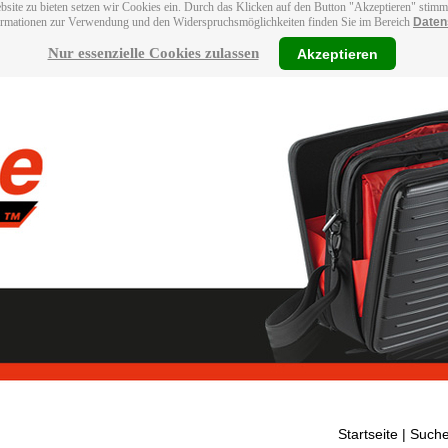
bsite zu bieten setzen wir Cookies ein. Durch das Klicken auf den Button "Akzeptieren" stim
ormationen zur Verwendung und den Widerspruchsmöglichkeiten finden Sie im Bereich
Daten
Nur essenzielle Cookies zulassen
Akzeptieren
Startseite
| Suche