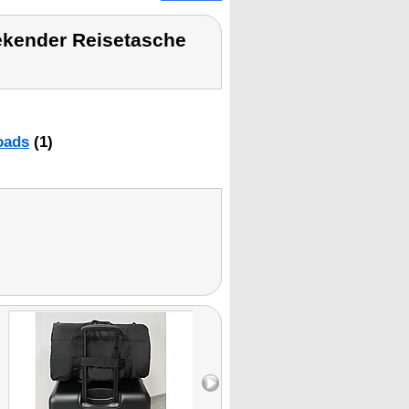
ekender Reisetasche
oads
(1)