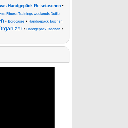
•
vas Handgepäck-Reisetaschen
s Fitness Trainings weekends Duffle
en
•
•
Bordcases
Handgepäck Taschen
Organizer
•
•
Handgepäck Taschen