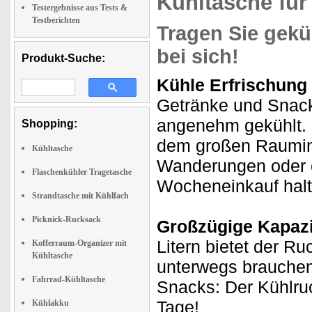
Kühltasche fü
Testergebnisse aus Tests &
Testberichten
Tragen Sie gek
bei sich!
Produkt-Suche:
Kühle Erfrischung
Getränke und Snack
angenehm gekühlt.
Shopping:
dem großen Rauminha
Kühltasche
Wanderungen oder e
Flaschenkühler Tragetasche
Wocheneinkauf halt
Strandtasche mit Kühlfach
Picknick-Rucksack
Großzügige Kapazi
Litern bietet der R
Kofferraum-Organizer mit
Kühltasche
unterwegs brauche
Fahrrad-Kühltasche
Snacks: Der Kühlruc
Tage!
Kühlakku