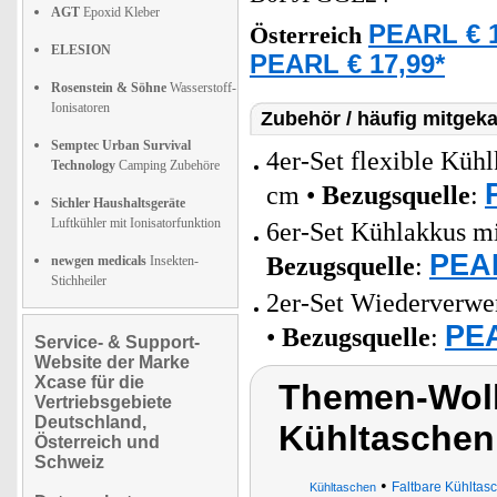
AGT
Epoxid Kleber
PEARL € 1
Österreich
ELESION
PEARL € 17,99*
Rosenstein & Söhne
Wasserstoff-
Ionisatoren
Zubehör / häufig mitgeka
Semptec Urban Survival
4er-Set flexible Küh
Technology
Camping Zubehöre
cm •
Bezugsquelle
:
Sichler Haushaltsgeräte
Luftkühler mit Ionisatorfunktion
6er-Set Kühlakkus mi
PEAR
Bezugsquelle
:
newgen medicals
Insekten-
Stichheiler
2er-Set Wiederverwen
PEA
•
Bezugsquelle
:
Service- & Support-
Website der Marke
Xcase für die
Themen-Wolk
Vertriebsgebiete
Deutschland,
Kühltaschen
Österreich und
Schweiz
•
Faltbare Kühltas
Kühltaschen