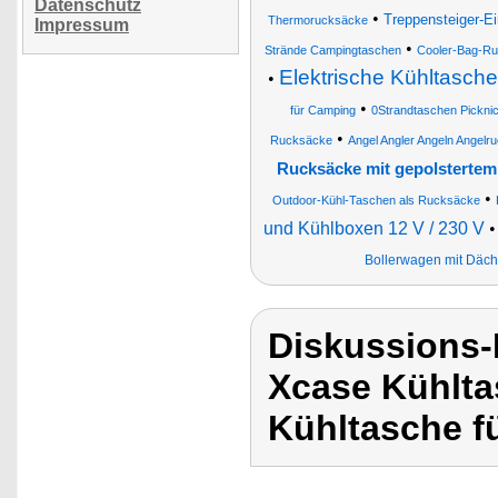
Datenschutz
•
Treppensteiger-Ei
Thermorucksäcke
Impressum
•
Strände Campingtaschen
Cooler-Bag-R
Elektrische Kühltasch
•
•
für Camping
0Strandtaschen Pickni
•
Rucksäcke
Angel Angler Angeln Angelr
Rucksäcke mit gepolstertem
•
Outdoor-Kühl-Taschen als Rucksäcke
und Kühlboxen 12 V / 230 V
Bollerwagen mit Däch
Diskussions
Xcase Kühlta
Kühltasche f