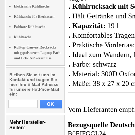
Kühlrucksack mit S
Elektrische Kühltasche
Hält Getränke und Sn
Kühltasche für Bierkasten
Kapazität:
19 l
Faltbare Kühltasche
Komfortables Tragen
Kühltasche
Praktische Vordertas
Rolltop-Canvas-Rucksäcke
mit gepolstertem Laptop-Fach
Ideal zum Wandern, 
und Eck-Reißverschluss
Farbe: schwarz
Material: 300D Oxfo
Bleiben Sie mit uns im
Kontakt und tragen Sie
Maße: 38 x 27 x 20 
hier Ihre E-Mail-Adresse
für unsere HotPrice-Mail
ein:
Vom Lieferanten emp
Mehr Hersteller-
Bezugsquelle
Deutsch
Seiten:
B0FJFGGL24