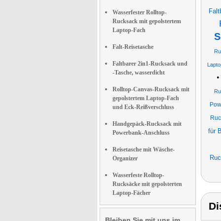
Falt
Wasserfester Rolltop-
Rucksack mit gepolstertem
Laptop-Fach
S
Falt-Reisetasche
Ru
Faltbarer 2in1-Rucksack und
Lapto
-Tasche, wasserdicht
Rolltop-Canvas-Rucksack mit
Ru
gepolstertem Laptop-Fach
Pow
und Eck-Reißverschluss
Ruc
Handgepäck-Rucksack mit
für 
Powerbank-Anschluss
Reisetasche mit Wäsche-
Ruc
Organizer
Wasserfeste Rolltop-
Rucksäcke mit gepolsterten
Laptop-Fächer
Di
Bleiben Sie mit uns im