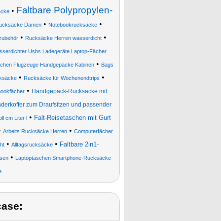
Faltbare Polypropylen-
•
cke
•
•
Rucksäcke Damen
Notebookrucksäcke
•
•
zubehör
Rucksäcke Herren wasserdicht
sserdichter Usbs Ladegeräte Laptop-Fächer
•
aschen Flugzeuge Handgepäcke Kabinen
Bags
•
•
ksäcke
Rucksäcke für Wochenendtrips
•
Handgepäck-Rucksäcke mit
bookfächer
nderkoffer zum Draufsitzen und passender
•
Falt-Reisetaschen mit Gurt
 cm Liter l
•
•
Arbeits Rucksäcke Herren
Computerfächer
•
•
Faltbare 2in1-
ht
Alltagsrucksäcke
•
isen
Laptoptaschen Smartphone-Rucksäcke
e
case: