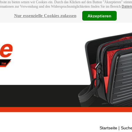
bsite zu bieten setzen wir Cookies ein. Durch das Klicken auf den Button "Akzeptieren" stim
ormationen zur Verwendung und den Widerspruchsmöglichkeiten finden Sie im Bereich
Daten
Nur essenzielle Cookies zulassen
Akzeptieren
Startseite
| Suche