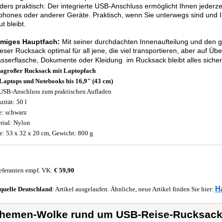
ers praktisch: Der integrierte USB-Anschluss ermöglicht Ihnen jederz
hones oder anderer Geräte. Praktisch, wenn Sie unterwegs sind und 
t bleibt.
miges Hauptfach:
Mit seiner durchdachten Innenaufteilung und den 
ieser Rucksack optimal für all jene, die viel transportieren, aber auf Über
serflasche, Dokumente oder Kleidung  im Rucksack bleibt alles sicher
agroßer Rucksack mit Laptopfach
Laptops und Notebooks bis 16,9" (43 cm)
USB-Anschluss zum praktischen Aufladen
zität: 50 l
e: schwarz
rial: Nylon
: 53 x 32 x 20 cm, Gewicht: 800 g
eferanten empf. VK:
€ 59,90
H
quelle
Deutschland
: Artikel ausgelaufen. Ähnliche, neue Artikel finden Sie hier:
hemen-Wolke rund um USB-Reise-Rucksac