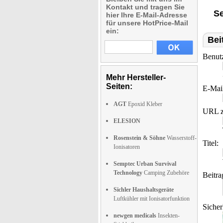
Kontakt und tragen Sie
Se
hier Ihre E-Mail-Adresse
für unsere HotPrice-Mail
ein:
Bei
Benut
Mehr Hersteller-
Seiten:
E-Mai
AGT
Epoxid Kleber
URL z
ELESION
Rosenstein & Söhne
Wasserstoff-
Titel:
Ionisatoren
Semptec Urban Survival
Technology
Camping Zubehöre
Beitra
Sichler Haushaltsgeräte
Luftkühler mit Ionisatorfunktion
Sicher
newgen medicals
Insekten-