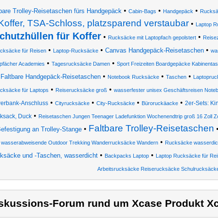
•
•
•
bare Trolley-Reisetaschen fürs Handgepäck
Cabin-Bags
Handgepäck
Rucksä
Koffer, TSA-Schloss, platzsparend verstaubar
•
Laptop 
chutzhüllen für Koffer
•
•
Rucksäcke mit Laptopfach gepolstert
Reise
•
•
•
Canvas Handgepäck-Reisetaschen
cksäcke für Reisen
Laptop-Rucksäcke
wa
•
•
pfächer Academies
Tagesrucksäcke Damen
Sport Freizeiten Boardgepäcke Kabinent
•
•
•
•
Faltbare Handgepäck-Reisetaschen
Notebook Rucksäcke
Taschen
Laptopruc
•
•
cksäcke für Laptops
Reiserucksäcke groß
wasserfester unisex Geschäftsreisen Note
•
•
•
•
erbank-Anschluss
2er-Sets: Ki
Cityrucksäcke
City-Rucksäcke
Büroruckäacke
•
ksack, Duck
Reisetaschen Jungen Teenager Ladefunktion Wochenendtrip groß 16 Zoll Zoll
Faltbare Trolley-Reisetaschen
•
Befestigung an Trolley-Stange
•
wasserabweisende Outdoor Trekking Wanderrucksäcke Wandern
Rucksäcke wasserdic
•
•
ksäcke und -Taschen, wasserdicht
Backpacks Laptop
Laptop Rucksäcke für Re
Arbeitsrucksäcke Reiserucksäcke Schulrucksäck
skussions-Forum rund um Xcase Produkt X