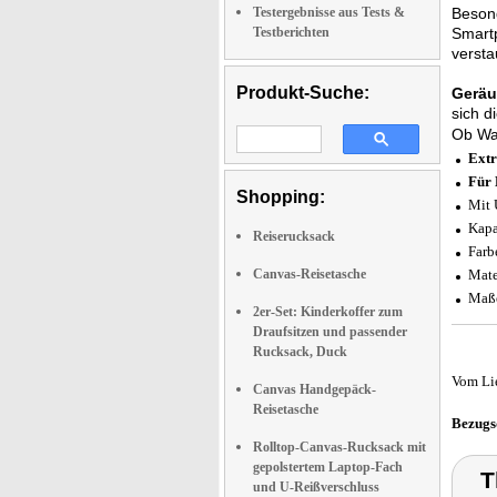
Testergebnisse aus Tests &
Besond
Testberichten
Smartp
verstau
Produkt-Suche:
Geräu
sich d
Ob Was
Extr
Für 
Shopping:
Mit 
Kapa
Reiserucksack
Farb
Canvas-Reisetasche
Mate
Maße
2er-Set: Kinderkoffer zum
Draufsitzen und passender
Rucksack, Duck
Vom Li
Canvas Handgepäck-
Reisetasche
Bezugs
Rolltop-Canvas-Rucksack mit
gepolstertem Laptop-Fach
T
und U-Reißverschluss