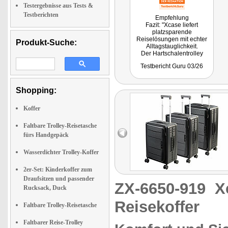
Testergebnisse aus Tests &
Testberichten
Empfehlung
Fazit: "Xcase liefert
platzsparende
Reiselösungen mit echter
Produkt-Suche:
Alltagstauglichkeit.
Der Hartschalentrolley
punktet als faltbarer
Testbericht Guru 03/26
Hardcase Koffer mit Schloss
inklusive TSA-Thema, 4-
Rollen-Komfort und einer
Verstau-Logik, die man
Shopping:
nach der Reise wirklich zu
schätzen lernt."
Koffer
Getestet wurde ZX-6644.
Faltbare Trolley-Reisetasche
fürs Handgepäck
Wasserdichter Trolley-Koffer
2er-Set: Kinderkoffer zum
Draufsitzen und passender
ZX-6650-919
X
Rucksack, Duck
Reisekoffer
Faltbare Trolley-Reisetasche
Faltbarer Reise-Trolley