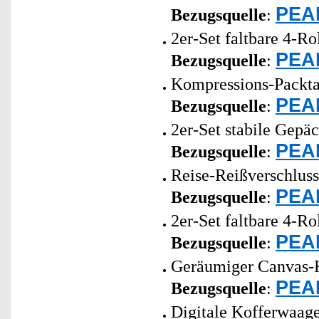
PEAR
Bezugsquelle
:
2er-Set faltbare 4-Ro
PEAR
Bezugsquelle
:
Kompressions-Packta
PEAR
Bezugsquelle
:
2er-Set stabile Gepä
PEAR
Bezugsquelle
:
Reise-Reißverschluss
PEAR
Bezugsquelle
:
2er-Set faltbare 4-Ro
PEAR
Bezugsquelle
:
Geräumiger Canvas-Ku
PEAR
Bezugsquelle
:
Digitale Kofferwaage