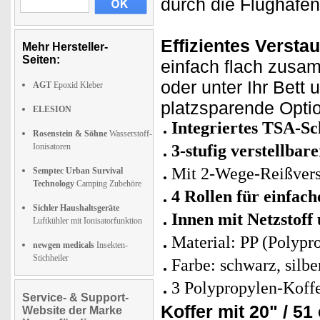
durch die Flughafen
Effizientes Versta
Mehr Hersteller-
Seiten:
einfach flach zusa
oder unter Ihr Bett u
AGT
Epoxid Kleber
platzsparende Opti
ELESION
Integriertes TSA-Sc
Rosenstein & Söhne
Wasserstoff-
Ionisatoren
3-stufig verstellbar
Mit 2-Wege-Reißvers
Semptec Urban Survival
Technology
Camping Zubehöre
4 Rollen für einfac
Sichler Haushaltsgeräte
Innen mit Netzstoff
Luftkühler mit Ionisatorfunktion
Material: PP (Polypr
newgen medicals
Insekten-
Stichheiler
Farbe: schwarz, silbe
3 Polypropylen-Koffe
Service- & Support-
Koffer mit 20" / 51
Website der Marke