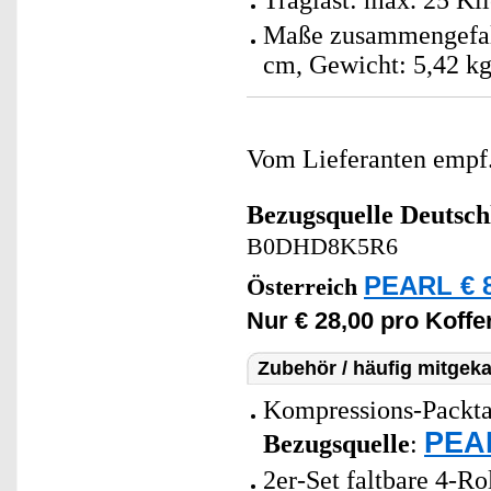
Traglast: max. 25 K
Maße zusammengefalte
cm, Gewicht: 5,42 k
Vom Lieferanten emp
Bezugsquelle
Deutsch
B0DHD8K5R6
PEARL € 8
Österreich
Nur € 28,00 pro Koffer
Zubehör / häufig mitgeka
Kompressions-Packta
PEAR
Bezugsquelle
:
2er-Set faltbare 4-Ro