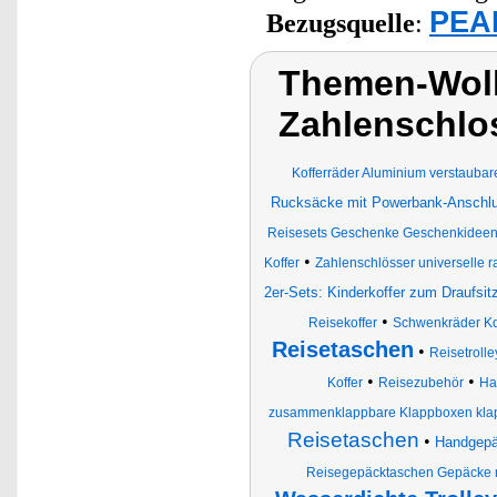
PEAR
Bezugsquelle
:
Themen-Wolk
Zahlenschlos
Kofferräder Aluminium verstaubare
Rucksäcke mit Powerbank-Anschl
Reisesets Geschenke Geschenkideen kg
•
Koffer
Zahlenschlösser universelle
2er-Sets: Kinderkoffer zum Draufs
•
Reisekoffer
Schwenkräder Kof
Reisetaschen
•
Reisetrolle
•
•
Koffer
Reisezubehör
Ha
zusammenklappbare Klappboxen klapp
Reisetaschen
•
Handgepä
Reisegepäcktaschen Gepäcke ro