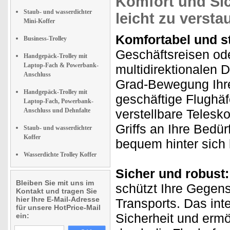
Komfort und Sic
Staub- und wasserdichter
leicht zu versta
Mini-Koffer
Komfortabel und st
Business-Trolley
Geschäftsreisen od
Handgepäck-Trolley mit
Laptop-Fach & Powerbank-
multidirektionalen 
Anschluss
Grad-Bewegung Ihre
Handgepäck-Trolley mit
geschäftige Flughä
Laptop-Fach, Powerbank-
Anschluss und Dehnfalte
verstellbare Telesk
Griffs an Ihre Bedü
Staub- und wasserdichter
Koffer
bequem hinter sich 
Wasserdichte Trolley Koffer
Sicher und robust:
Bleiben Sie mit uns im
schützt Ihre Gegen
Kontakt und tragen Sie
hier Ihre E-Mail-Adresse
Transports. Das int
für unsere HotPrice-Mail
Sicherheit und ermö
ein: