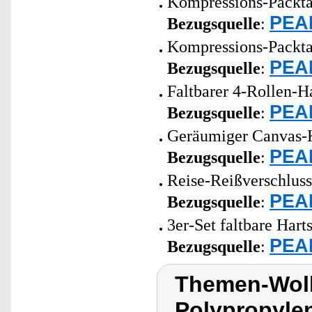
Kompressions-Packta
PEAR
Bezugsquelle
:
Kompressions-Packta
PEAR
Bezugsquelle
:
Faltbarer 4-Rollen-Ha
PEAR
Bezugsquelle
:
Geräumiger Canvas-Ku
PEAR
Bezugsquelle
:
Reise-Reißverschluss
PEAR
Bezugsquelle
:
3er-Set faltbare Har
PEAR
Bezugsquelle
:
Themen-Wolk
Polypropylen