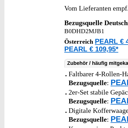
Vom Lieferanten emp
Bezugsquelle
Deutsch
B0DHD2MJB1
PEARL € 4
Österreich
PEARL € 109,95*
Zubehör / häufig mitgeka
Faltbarer 4-Rollen-Ha
PEAR
Bezugsquelle
:
2er-Set stabile Gepä
PEAR
Bezugsquelle
:
Digitale Kofferwaage
PEAR
Bezugsquelle
: