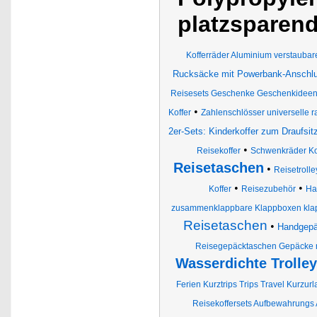
platzsparend
Kofferräder Aluminium verstaubare
Rucksäcke mit Powerbank-Anschl
Reisesets Geschenke Geschenkideen kg
•
Koffer
Zahlenschlösser universelle
2er-Sets: Kinderkoffer zum Draufs
•
Reisekoffer
Schwenkräder Kof
Reisetaschen
•
Reisetrolle
•
•
Koffer
Reisezubehör
Ha
zusammenklappbare Klappboxen klapp
Reisetaschen
•
Handgepä
Reisegepäcktaschen Gepäcke ro
Wasserdichte Trolley
Ferien Kurztrips Trips Travel Kurzur
Reisekoffersets Aufbewahrungs 