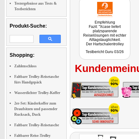
Testergebnisse aus Tests &
Testberichten
Empfehlung
Produkt-Suche:
Fazit: "Xcase liefert
platzsparende
Reiselösungen mit echter
Alltagstauglichkeit.
Der Hartschalentrolley
punktet als faltbarer
Testbericht Guru 03/26
Hardcase Koffer mit Schloss
Shopping:
inklusive TSA-Thema, 4-
Rollen-Komfort und einer
Kundenmeinu
Verstau-Logik, die man
Zahlenschloss
nach der Reise wirklich zu
schätzen lernt."
Faltbare Trolley-Reisetasche
Getestet wurde ZX-6644.
fürs Handgepäck
Wasserdichter Trolley-Koffer
2er-Set: Kinderkoffer zum
Draufsitzen und passender
Rucksack, Duck
Faltbare Trolley-Reisetasche
Faltbarer Reise-Trolley