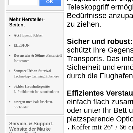
Teleskopgriff ermögl
Bedürfnisse anzupa
Mehr Hersteller-
zu ziehen.
Seiten:
AGT
Epoxid Kleber
Sicher und robust:
ELESION
schützt Ihre Gegen
Rosenstein & Söhne
Wasserstoff-
Transports. Das int
Ionisatoren
Sicherheit und ermö
Semptec Urban Survival
durch die Flughafen
Technology
Camping Zubehöre
Sichler Haushaltsgeräte
Effizientes Versta
Luftkühler mit Ionisatorfunktion
einfach flach zusa
newgen medicals
Insekten-
Stichheiler
oder unter Ihr Bett u
platzsparende Opti
Service- & Support-
Koffer mit 26" / 66 c
Website der Marke