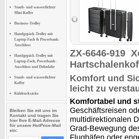
Staub- und wasserdichter
Mini-Koffer
Business-Trolley
Handgepäck-Trolley mit
Laptop-Fach & Powerbank-
Anschluss
ZX-6646-919
X
Handgepäck-Trolley mit
Laptop-Fach, Powerbank-
Hartschalenkoff
Anschluss und Dehnfalte
Komfort und Sic
Staub- und wasserdichter
Koffer
leicht zu versta
Kühlrucksäcke
Komfortabel und st
Geschäftsreisen od
Bleiben Sie mit uns im
Kontakt und tragen Sie
multidirektionalen 
hier Ihre E-Mail-Adresse
für unsere HotPrice-Mail
Grad-Bewegung des 
ein:
Flughäfen oder enge