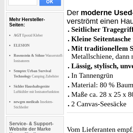
Der
moderne Used
Mehr Hersteller-
verströmt einen Ha
Seiten:
Seitlicher Tragegrif
AGT
Epoxid Kleber
Kleine Seitentasche 
ELESION
Mit traditionellem 
Metallschiene, dann 
Rosenstein & Söhne
Wasserstoff-
Ionisatoren
Lässig, stylisch, un
Semptec Urban Survival
In Tannengrün
Technology
Camping Zubehöre
Material: 80 % Baum
Sichler Haushaltsgeräte
Luftkühler mit Ionisatorfunktion
Maße ca. 28 x 25 x 
newgen medicals
Insekten-
2 Canvas-Seesäcke
Stichheiler
Service- & Support-
Vom Lieferanten emp
Website der Marke