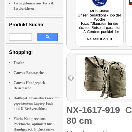
Testergebnisse aus Tests &
Testberichten
MUST-have
Unser Redaktions-Tipp der
Woche
Fazit: "Stauraum für die
Produkt-Suche:
nächste Reise ist garantiert
... Außerdem punktet der
Rucksack mit einem
Reiselust 27/19
hochwertigen und robusten
Material. Sein schlichtes
und modernes Design
Shopping:
macht ihn zum idealen
Reisepartner für jeden."
Getestet wurde NC-8799.
Tasche
Canvas-Reisetasche
Canvas Handgepäck-
Reisetasche
Rolltop-Canvas-Rucksack mit
gepolstertem Laptop-Fach
NX-1617-919
C
und U-Reißverschluss
80 cm
Flache Kompressions-
Packtasche, optimiert für
Handgepäck & Rucksäcke