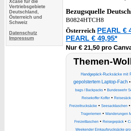
Xcase für die
Vertriebsgebiete
Bezugsquelle
Deutsch
Deutschland,
Österreich und
B0824HTCH8
Schweiz
PEARL € 4
Österreich
Datenschutz
PEARL € 49,95*
Impressum
Nur € 21,50 pro Canv
Themen-Wol
Handgepäck-Rucksäcke mit 
gepolstertem Laptop-Fach
•
bags / Backpacks
Bundeswehr S
•
Reisekoffer Koffer
Reisesäck
•
Freizeitrucksäcke
Seesacktaschen
•
Trageriemen
Wanderungen Mil
•
•
Freizeittaschen
Reisegepäck
C
Weekender Einkaufsrucksäcke gr