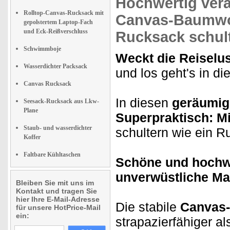
Hochwertig vera
Rolltop-Canvas-Rucksack mit
Canvas-Baumwo
gepolstertem Laptop-Fach
und Eck-Reißverschluss
Rucksack schult
Schwimmboje
Weckt die Reiselus
Wasserdichter Packsack
und los geht's in di
Canvas Rucksack
In diesen
geräumi
Seesack-Rucksack aus Lkw-
Plane
Superpraktisch: Mi
Staub- und wasserdichter
schultern wie ein R
Koffer
Faltbare Kühltaschen
Schöne und hochwe
unverwüstliche Mat
Bleiben Sie mit uns im
Kontakt und tragen Sie
hier Ihre E-Mail-Adresse
Die stabile
Canvas-
für unsere HotPrice-Mail
ein:
strapazierfähiger 