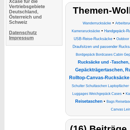
Xcase für die
Vertriebsgebiete
Themen-Wol
Deutschland,
Österreich und
Schweiz
•
Wanderrucksäcke
Arbeitsr
•
Handgepäck-Ru
Kamerarucksäcke
Datenschutz
Impressum
•
USB-Reise-Rucksäcke
Outdoor
Draufsitzen und passender Rucks
Bordgepäck Bordcases Cabin Gep
Rucksäcke und -Taschen,
Gepäckträgertaschen, R
Rolltop-Canvas-Rucksäcke 
Schulter Schultaschen Laptopfächer
•
Luggages Weichgepäck Cases
Ka
•
Reisetaschen
Bags Reisetasc
Canvas Lei
(16) Beiträge