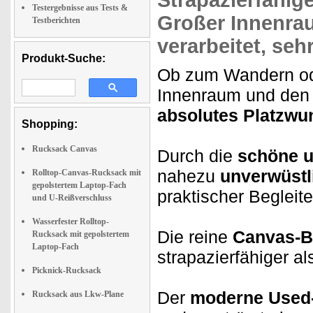
Strapazierfähig
Testergebnisse aus Tests &
Großer Innenra
Testberichten
verarbeitet, seh
Produkt-Suche:
Ob zum Wandern ode
Innenraum und den 
absolutes Platzwu
Shopping:
Rucksack Canvas
Durch die
schöne u
nahezu
unverwüstl
Rolltop-Canvas-Rucksack mit
gepolstertem Laptop-Fach
praktischer Begleite
und U-Reißverschluss
Wasserfester Rolltop-
Die reine
Canvas-B
Rucksack mit gepolstertem
Laptop-Fach
strapazierfähiger 
Picknick-Rucksack
Der
moderne Used
Rucksack aus Lkw-Plane