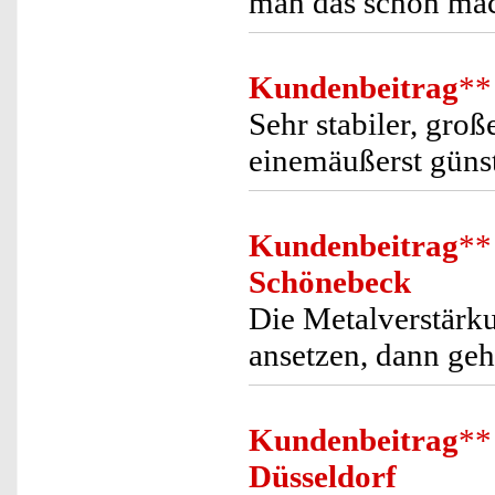
man das schon ma
Kundenbeitrag
**
Sehr stabiler, gro
einemäußerst günst
Kundenbeitrag
**
Schönebeck
Die Metalverstärku
ansetzen, dann geht
Kundenbeitrag
**
Düsseldorf