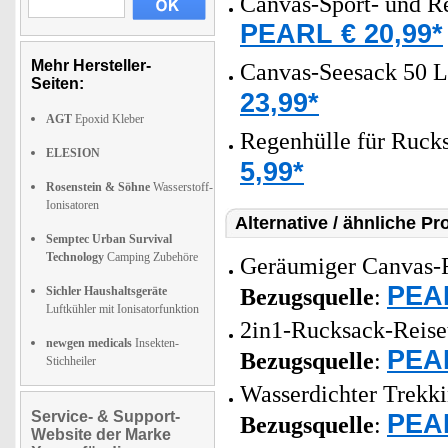
Canvas-Sport- und Re
PEARL € 20,99*
Mehr Hersteller-
Canvas-Seesack 50 Li
Seiten:
23,99*
AGT
Epoxid Kleber
Regenhülle für Rucks
ELESION
5,99*
Rosenstein & Söhne
Wasserstoff-
Ionisatoren
Alternative / ähnliche Pr
Semptec Urban Survival
Technology
Camping Zubehöre
Geräumiger Canvas-R
PEAR
Sichler Haushaltsgeräte
Bezugsquelle
:
Luftkühler mit Ionisatorfunktion
2in1-Rucksack-Reiset
newgen medicals
Insekten-
PEAR
Bezugsquelle
:
Stichheiler
Wasserdichter Trekki
Service- & Support-
PEAR
Bezugsquelle
:
Website der Marke