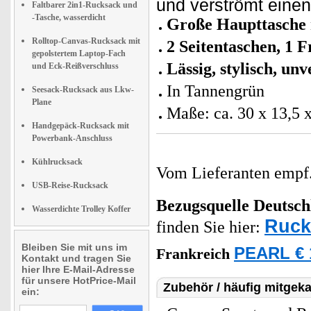
und verströmt eine
Faltbarer 2in1-Rucksack und
-Tasche, wasserdicht
Große Haupttasche
Rolltop-Canvas-Rucksack mit
2 Seitentaschen, 1 F
gepolstertem Laptop-Fach
Lässig, stylisch, un
und Eck-Reißverschluss
In Tannengrün
Seesack-Rucksack aus Lkw-
Plane
Maße: ca. 30 x 13,5 
Handgepäck-Rucksack mit
Powerbank-Anschluss
Kühlrucksack
Vom Lieferanten emp
USB-Reise-Rucksack
Bezugsquelle
Deutsch
Wasserdichte Trolley Koffer
Ruck
finden Sie hier:
Bleiben Sie mit uns im
PEARL € 
Frankreich
Kontakt und tragen Sie
hier Ihre E-Mail-Adresse
für unsere HotPrice-Mail
Zubehör / häufig mitgeka
ein: