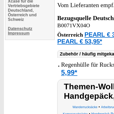
Xcase für die
Vom Lieferanten emp
Vertriebsgebiete
Deutschland,
Österreich und
Bezugsquelle
Deutsch
Schweiz
B0071VX04O
Datenschutz
Impressum
PEARL € 3
Österreich
PEARL € 53,95*
Zubehör / häufig mitgeka
Regenhülle für Rucks
5,99*
Themen-Wolk
Handgepäck
•
Wanderrucksäcke
Arbeitsr
•
Handgepäck-Ru