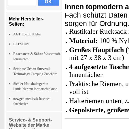
Innen topmodern a
Fach schützt Daten 
Mehr Hersteller-
sorgen für Ordnung.
Seiten:
Rustikaler Rucksack 
AGT
Epoxid Kleber
Material:
100 % Ny
ELESION
Großes Hauptfach (1
Rosenstein & Söhne
Wasserstoff-
mit 27 x 38 x 3 cm)
Ionisatoren
4 aufgesetzte Tasch
Semptec Urban Survival
Innenfächer
Technology
Camping Zubehöre
Praktische Riemen, u
Sichler Haushaltsgeräte
Luftkühler mit Ionisatorfunktion
voll ist
newgen medicals
Insekten-
Halteriemen unten, z
Stichheiler
Gepolsterte, größen
Service- & Support-
Website der Marke