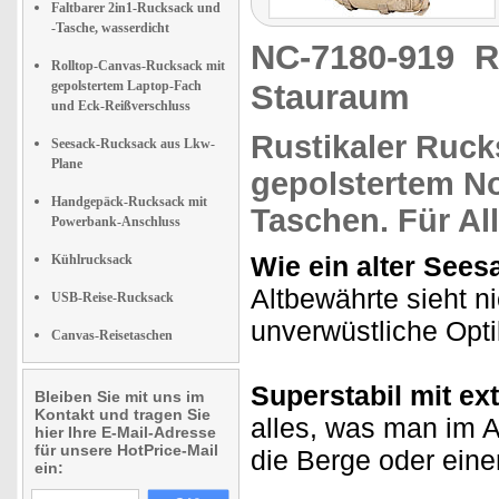
Faltbarer 2in1-Rucksack und
-Tasche, wasserdicht
NC-7180-919
R
Rolltop-Canvas-Rucksack mit
gepolstertem Laptop-Fach
Stauraum
und Eck-Reißverschluss
Rustikaler Ruc
Seesack-Rucksack aus Lkw-
Plane
gepolstertem
N
Handgepäck-Rucksack mit
Taschen. Für All
Powerbank-Anschluss
Wie ein alter Sees
Kühlrucksack
Altbewährte sieht ni
USB-Reise-Rucksack
unverwüstliche Opti
Canvas-Reisetaschen
Superstabil mit ext
Bleiben Sie mit uns im
Kontakt und tragen Sie
alles, was man im A
hier Ihre E-Mail-Adresse
für unsere HotPrice-Mail
die Berge oder ein
ein: